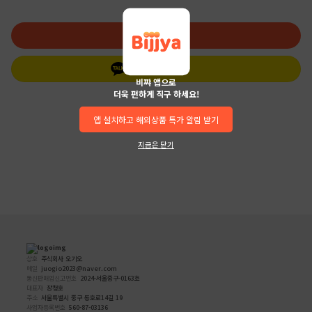
로그인
카카오 로그인
비쨔 앱으로
더욱 편하게 직구 하세요!
앱 설치하고 해외상품 특가 알림 받기
지금은 닫기
상호
주식회사 오기오
메일
juogio2023@naver.com
통신판매업신고번호
2024-서울중구-0163호
대표자
장청호
주소
서울특별시 중구 동호로14길 19
사업자등록번호
560-87-03136