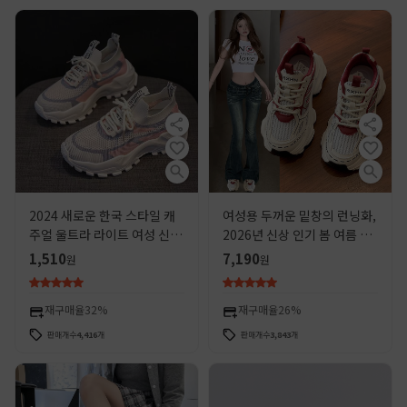
2024 새로운 한국 스타일 캐
여성용 두꺼운 밑창의 런닝화,
주얼 울트라 라이트 여성 신발
2026년 신상 인기 봄 여름 얇
토레 신발 여성 신발 플라이 짠
은 메쉬 통기성 키높이 캐주얼
1,510
7,190
원
원
메쉬 신발 여름 통기성 운동화
운동화
재구매율
32%
재구매율
26%
판매개수
4,416
개
판매개수
3,843
개