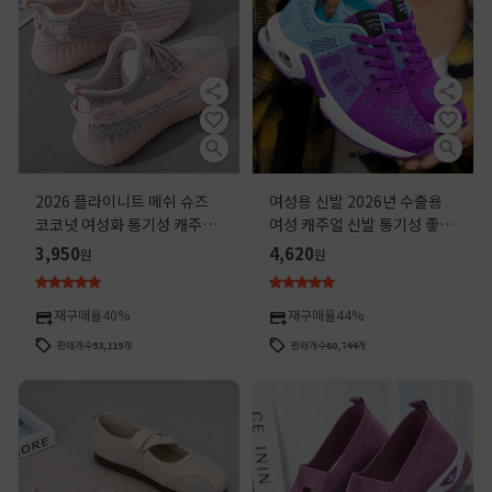
2026 플라이니트 메쉬 슈즈
여성용 신발 2026년 수출용
코코넛 여성화 통기성 캐주얼
여성 캐주얼 신발 통기성 좋은
슈즈 운동화 다용도 아빠 스타
엄마 신발 가벼운 에어쿠션 크
3,950
4,620
원
원
일 트렌디 슈즈 여성 운동화
로스보더 운동화 여성용 신발
재구매율
40%
재구매율
44%
판매개수
93,119
개
판매개수
60,744
개