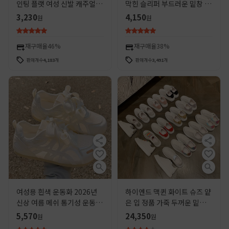
인팅 플랫 여성 신발 캐주얼 통
막힌 슬리퍼 부드러운 밑창 캐
기성 여성 할로우 아웃 헝겊 신
주얼 신발 반슬리퍼 샌들 단색
3,230
4,150
원
원
발 프랑스어 피곤하지 않은 신
다용도 엄마 신발 여성용 단화
발
재구매율
46%
재구매율
38%
판매개수
4,183
개
판매개수
3,491
개
여성용 흰색 운동화 2026년
하이엔드 맥퀸 화이트 슈즈 얕
신상 여름 메쉬 통기성 운동화
은 입 정품 가죽 두꺼운 밑창
얇은 부드러운 밑창으로 발이
높이 운동화 캐주얼 모든 매치
5,570
24,350
원
원
피곤하지 않은 캐주얼 운동화
커플 플랫폼 슈즈