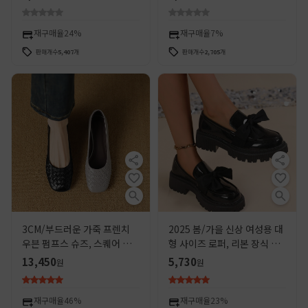
방지 슬립온, 부드러운 밑창,
렌치 스타일
발이 피곤하지 않은, 사계절
신발
재구매율
24%
재구매율
7%
판매개수
5,407
개
판매개수
2,705
개
3CM/부드러운 가죽 프렌치
2025 봄/가을 신상 여성용 대
우븐 펌프스 슈즈, 스퀘어 토
형 사이즈 로퍼, 리본 장식 두
비니 슈즈, 미드힐 소프트솔
꺼운 밑창 가죽 신발, 레트로
13,450
5,730
원
원
여성화, 두꺼운 굽 통근 엄마
스타일 로퍼, 여성용 로퍼 재
신발
고 있음
재구매율
46%
재구매율
23%