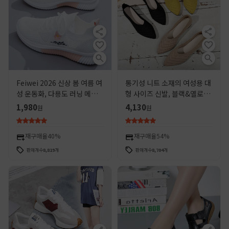
Feiwei 2026 신상 봄 여름 여
통기성 니트 소재의 여성용 대
성 운동화, 다용도 러닝 메쉬
형 사이즈 신발, 블랙&옐로우
화, 학생화, 도매 캐주얼 여성
캐주얼 패션 슬립온 여성 여름
1,980
4,130
원
원
화
신발
재구매율
40%
재구매율
54%
판매개수
8,819
개
판매개수
8,704
개