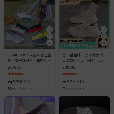
TEMU 크로스 국경 여성 신발
똥 느낌 플라이 짠 메쉬 탑 폭
캐주얼 신발 공장 부드러운 바
발 코코넛 신발 여성의 새로운
닥 통기성 패션 어머니 신발 운
통기성 부드러운 바닥 운동화
2,580
3,950
원
원
동화 여성의 머리
두꺼운 바닥 운동화 여성 신발
재구매율
54%
재구매율
41%
판매개수
39,677
개
판매개수
10,061
개