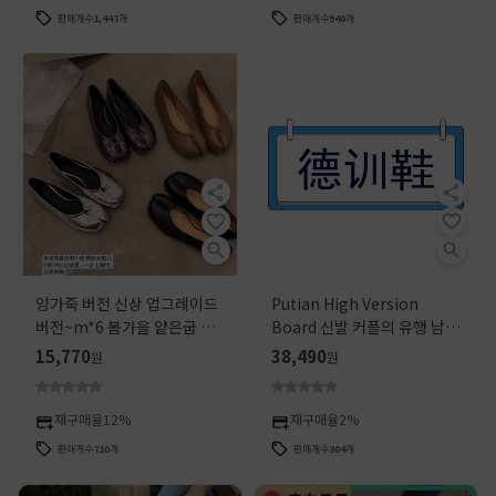
판매개수
1,447
개
판매개수
940
개
양가죽 버전 신상 업그레이드
Putian High Version
버전~m*6 봄가을 얕은굽 가
Board 신발 커플의 유행 남성
죽 플랫 토슈즈 여성용 발레슈
과 여성의 경량 올 매치 레트로
15,770
38,490
원
원
즈 돼지발굽 슈즈
스포츠 캐주얼 보드 신발
재구매율
12%
재구매율
2%
판매개수
710
개
판매개수
304
개