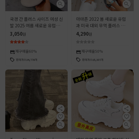
국경 간 플러스 사이즈 여성 신
아마존 2022 봄 새로운 유럽
발 2025 여름 새로운 유럽과
과 미국 대외 무역 플러스 사이
미국 스타일 라운드 헤드 슬립
즈 라운드 헤드 플랫 신발 여성
3,050
4,290
원
원
온 모든 것을 포함하는 솔리드
의 콩 신발 스포츠 캐주얼 신발
컬러 플랫 보켄 신발
재구매율
60%
재구매율
50%
판매개수
24,770
개
판매개수
15,337
개