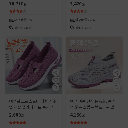
봄 신상 섹시하고 다재다능한
스탈 슈즈, 하이힐으로 발이
10,210
7,420
원
원
스틸레토 사이드컷 슈즈
피곤하지 않은 평상복 웨딩슈
즈
재구매율
3%
재구매율
22%
판매개수
338
개
판매개수
157
개
여성화 크로스보더 대형 캐주
여성 여름 신상 운동화, 통기
얼 신발 플라이 니트 통기성 신
성 좋은 슬립온 부드러운 밑창
발 여성용 가볍고 편안한 메쉬
중노년 여성화 도매
2,600
4,150
원
원
신발 부드러운 밑창 얕은 구두