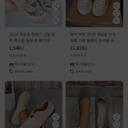
2024 새로운 캔버스 신발 로
하이 버전 2024 새로운 미우
퍼 게으른 슬립 온 통기성 편안
정품 가죽 올매치 두꺼운 유일
한 패션 다목적 캐주얼 캔버스
한 나머지 흰색 신발 둥근 발가
1,540
27,820
원
원
여성 신발
락 빵 신발 레이스 업
재구매율
30%
재구매율
13%
판매개수
1,450
개
판매개수
155
개