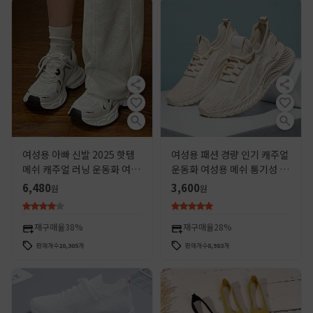
여성용 아빠 신발 2025 핫템
여성용 패션 경량 인기 캐주얼
메쉬 캐주얼 러닝 운동화 여성
운동화 여성용 메쉬 통기성 소
용 다용도 두꺼운 밑창 통기성
프트솔 러닝화
6,480
3,600
원
원
신발 인스타 트렌드 D-4
재구매율
38%
재구매율
28%
판매개수
10,305
개
판매개수
8,983
개