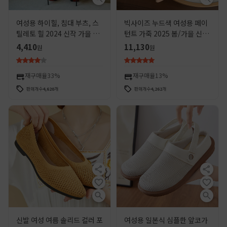
여성용 하이힐, 침대 부츠, 스
빅사이즈 누드색 여성용 페이
틸레토 힐 2024 신작 가을 검
턴트 가죽 2025 봄/가을 신상
정색 빨간색 바닥 섹시한 뾰족
얕은 굽 뾰족코 플랫 슈즈, 키
4,410
11,130
원
원
한 신발
작은 분들을 위한 5cm 키높이
효과
재구매율
33%
재구매율
13%
판매개수
4,620
개
판매개수
4,262
개
신발 여성 여름 솔리드 컬러 포
여성용 일본식 심플한 앞코가