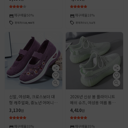
성 신발
벼운 스니커즈, 캐주얼 신발
재구매율
50%
재구매율
18%
판매개수
18,400
개
판매개수
17,711
개
신발, 여성화, 크로스보더 대
2026년 신상 봄 플라이니트
형 캐주얼화, 중노년 어머니
메쉬 슈즈, 여성용 여름 통기
화, 자수화, 구베이징 천신발,
성 캐주얼 슈즈, 운동화, 다용
3,130
4,410
원
원
슬립온화
도 아빠 스타일 트렌디 슈즈
재구매율
33%
재구매율
35%