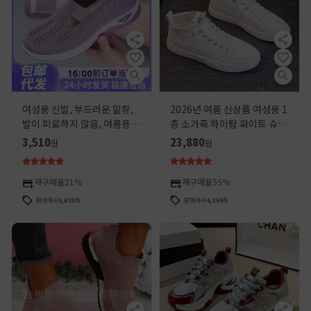
여성용 신발, 부드러운 밑창,
2026년 여름 신상품 여성용 1
발이 피로하지 않음, 여름용
층 소가죽 하이탑 화이트 슈
부드러운 밑창 통기성 메쉬 신
즈, 한국 스타일의 다용도 캐
3,510
23,880
원
원
발, 슬립온 엄마 신발, 대형 사
주얼 화이트 슈즈
이즈, 옛 베이징 천 신발
재구매율
21%
재구매율
55%
판매개수
5,678
개
판매개수
4,134
개