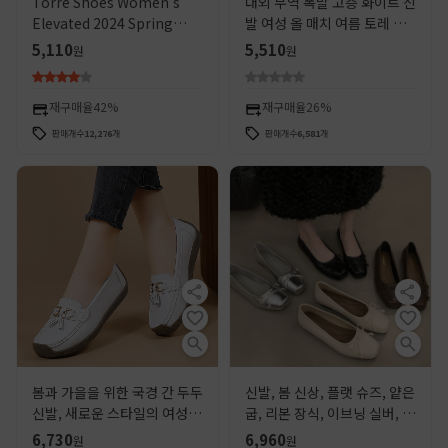
Torre Shoes Women's
대외 무역 폭발 고층 화이트 신
Elevated 2024 Spring
발 여성 올 매치 여름 토레 신
New All-match Small
발 통기성 캐주얼 봄과 가을 운
5,110
5,510
원
원
Showy High Thick
동화
Bottom Street 운동화 여성
재구매율
42%
재구매율
26%
판매개수
12,276
개
판매개수
6,581
개
봄과 가을을 위한 국경 간 두두
신발, 봄 신상, 플랫 슈즈, 얕은
신발, 새로운 스타일의 여성용
굽, 리본 장식, 이브닝 실버, 프
얕은 입 어머니 신발, 미끄럼
렌치 스타일, 여성용, 2024 프
6,730
6,960
원
원