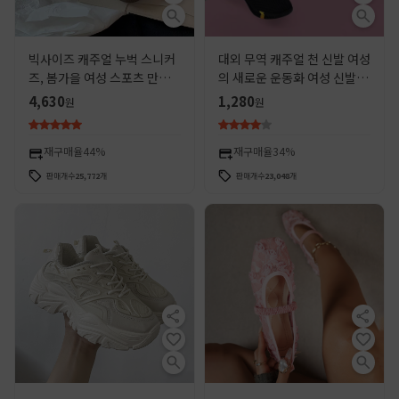
빅사이즈 캐주얼 누벅 스니커
대외 무역 캐주얼 천 신발 여성
즈, 봄가을 여성 스포츠 만능
의 새로운 운동화 여성 신발 여
화, 학생용 데드트레이닝화,
름 신발 여성의 그물 신발 스톨
4,630
1,280
원
원
여성화, 여름 데드트레이닝화
신발 공급 추세 운동화
재구매율
44%
재구매율
34%
판매개수
25,772
개
판매개수
23,048
개