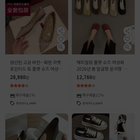
엄선된 고급 버전~ 화렌 리벳
해피필링 플랫 슈즈 여성화
포인티드 토 플랫 슈즈 여성용
2026년 봄 말굽형 분리형 엄
2026년 신상 누드 컬러 리벳
지발가락 보트 슈즈
28,980
12,760
원
원
여성화
재구매율
1%
재구매율
11%
판매개수
1,244
개
판매개수
1,030
개