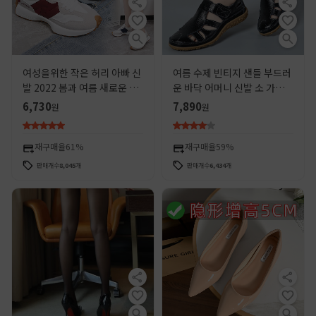
여성을위한 작은 허리 아빠 신
여름 수제 빈티지 샌들 부드러
발 2022 봄과 여름 새로운 인
운 바닥 어머니 신발 소 가죽
터넷 연예인 두꺼운 밑창 학생
벨크로 캐주얼 여성 신발 드롭
6,730
7,890
원
원
캐주얼 신발 여성을위한 통기
배송
성 스포츠 포레스트 검프 신발
재구매율
61%
재구매율
59%
판매개수
8,045
개
판매개수
6,434
개