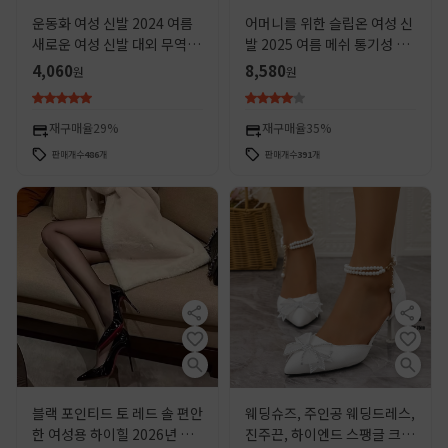
운동화 여성 신발 2024 여름
어머니를 위한 슬립온 여성 신
새로운 여성 신발 대외 무역 레
발 2025 여름 메쉬 통기성 새
저 달리기 여름 통기성 메쉬 신
로운 여행 캐주얼 운동화 가볍
4,060
8,580
원
원
발 도매 소프트 솔
고 부드러운 밑창 걷기
재구매율
29%
재구매율
35%
판매개수
486
개
판매개수
391
개
블랙 포인티드 토 레드 솔 편안
웨딩슈즈, 주인공 웨딩드레스,
한 여성용 하이힐 2026년 초
진주끈, 하이엔드 스팽글 크리