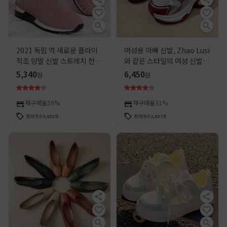
2021 독립 역 새로운 플라이
여성용 아빠 신발, Zhao Lusi
직조 양말 신발 스트레치 천 플
와 같은 스타일의 여성 신발,
러스 사이즈 여성 신발 재고 아
2025 새로운 스타일, 가볍고
5,340
6,450
원
원
마존 유럽과 미국 대외 무역
발이 보이는 작은 두꺼운 밑창
스포츠 및 캐주얼 신발, 트렌
디함
재구매율
59%
재구매율
31%
판매개수
3,832
개
판매개수
2,837
개