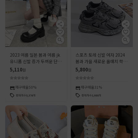
2023 여름 일본 봄과 여름 jk
스포츠 토레 신발 여자 2024
유니폼 신발 증가 두꺼운 단독
봄과 가을 새로운 올매치 학생
학생 메리 제인 하이힐 레트로
두꺼운 밑창 증가 캐주얼 통기
5,110
5,800
원
원
싱글 신발 영어
성 러닝화
재구매율
50%
재구매율
31%
판매개수
3,376
개
판매개수
2,088
개