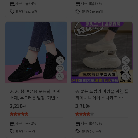
재구매율
34%
재구매율
39%
판매개수
65,729
개
판매개수
19,161
개
2026 봄 여성용 운동화, 메쉬
똥 밟는 느낌의 여성을 위한 플
소재, 부드러운 밑창, 가볍고
라이니트 메쉬 스니커즈,
캐주얼한 런닝 및 여행용 신
2025년 신상 여름 통기성 다
2,210
3,710
원
원
발, 여성용, 순수 블랙
용도 슬립온 플라이니트 캐주
얼 슈즈
재구매율
42%
재구매율
40%
판매개수
8,635
개
판매개수
8,178
개