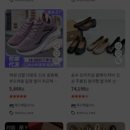
판매개수
2,252
개
판매개수
1,874
개
여성 신발 다용도 신상 운동화
순수 오리지널 클래식 타비 신
부드러운 밑창 발이 피곤하지
상 주름진 분리형 발가락 신발
않은 런닝화 원피스 배송 패션
여성용 천연 가죽 얕은 굽 발레
5,600
74,190
원
원
다용도 캐주얼화
슈즈 부드러운 가죽 신발
재구매율
42%
재구매율
6%
판매개수
1,792
개
판매개수
1,770
개