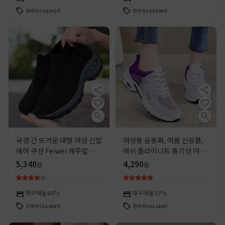
판매개수
14,091
개
판매개수
14,038
개
국경 간 뜨거운 대형 여성 신발
여성용 운동화, 여름 신상품,
에어 쿠션 Feiwei 캐주얼 신
메쉬 플라이니트 통기성 여성
발 슬립 온 신발 패션 흔들 신
화, 인기 패션 캐주얼화, 여성
5,340
4,290
원
원
발 Quanzhou 스포츠 신발
용 크로스보더 러닝화
재구매율
44%
재구매율
30%
판매개수
12,855
개
판매개수
11,164
개