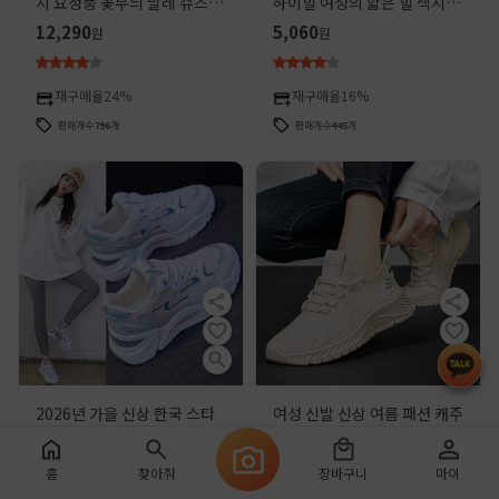
치 요정풍 꽃무늬 발레 슈즈 여
하이힐 여성의 얇은 힐 섹시한
성용 크로스 스트랩 돼지코 단
밤 2025 새로운 우아한 전문
12,290
5,060
원
원
화 여성용
작업 신발 여성 싱글 신발
재구매율
24%
재구매율
16%
판매개수
796
개
판매개수
445
개
2026년 가을 신상 한국 스타
여성 신발 신상 여름 패션 캐주
일 ins 아빠 신발 여성 학생용
얼 운동화 도매 통기성 트렌디
다용도 두꺼운 밑창 운동화 여
메쉬 플라이니트 여성 운동화
5,340
4,390
원
원
홈
찾아줘
장바구니
마이
성 스트리트 스타일 캐주얼