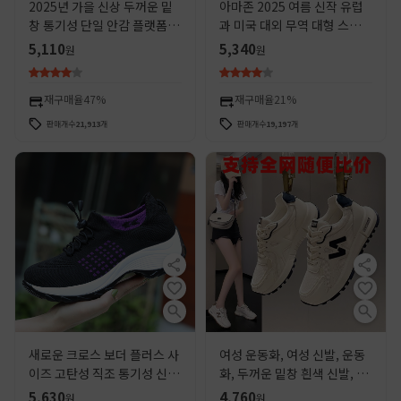
2025년 가을 신상 두꺼운 밑
아마존 2025 여름 신작 유럽
창 통기성 단일 안감 플랫폼 아
과 미국 대외 무역 대형 스퀘어
빠 신발 스포츠 초고굽 키트롯
토 신발 여성 플랫 콩 신발 캐
5,110
5,340
원
원
슈즈 여성용 신발
주얼 어머니 신발
재구매율
47%
재구매율
21%
판매개수
21,913
개
판매개수
19,197
개
새로운 크로스 보더 플러스 사
여성 운동화, 여성 신발, 운동
이즈 고탄성 직조 통기성 신발
화, 두꺼운 밑창 흰색 신발, 여
유행 패션 경량 양말 스포츠 여
성용 신상 다용도 운동화, 가
5,630
4,760
원
원