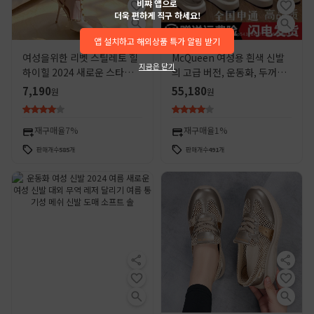
비쨔 앱으로
더욱 편하게 직구 하세요!
앱 설치하고 해외상품 특가 알림 받기
여성을위한 리벳 스틸레토 힐
McQueen 여성용 흰색 신발
지금은 닫기
하이힐 2024 새로운 스타일
의 고급 버전, 운동화, 두꺼운
버클 미끄럼 방지 작업 신발 겉
밑창 플랫폼 신발, 봄 여름 신
7,190
55,180
원
원
옷 다시 빈 올 매치 싱글 레이
작 캐주얼 남성 및 여성 신발
어 신발
재구매율
7%
재구매율
1%
판매개수
585
개
판매개수
491
개