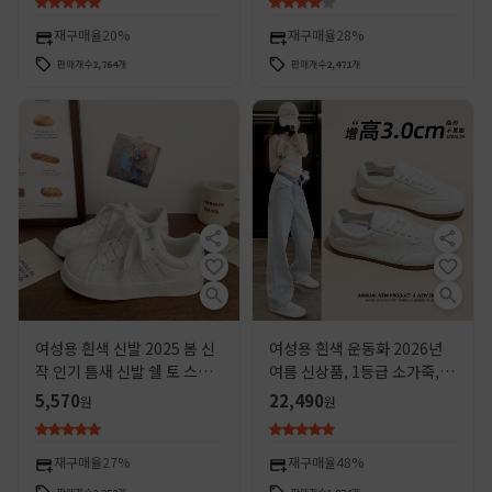
재구매율
20%
재구매율
28%
판매개수
2,764
개
판매개수
2,471
개
여성용 흰색 신발 2025 봄 신
여성용 흰색 운동화 2026년
작 인기 틈새 신발 쉘 토 스니
여름 신상품, 1등급 소가죽, 두
커즈 학생 다용도 캐주얼 운동
꺼운 밑창, 키높이, 다용도, 통
5,570
22,490
원
원
화
기성, 인터넷 인기 상품, 천연
가죽 캐주얼 슈즈
재구매율
27%
재구매율
48%