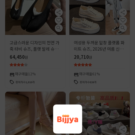
고급스러운 디자인의 천연 가
여성용 두꺼운 밑창 플랫폼 화
죽 타비 슈즈, 플랫 발레 슈즈,
이트 슈즈, 2026년 여름 신상,
돼지발굽 양가죽 여성화, 캐주
다용도 캔버스 메쉬 스포츠 캐
64,450
20,710
원
원
얼 슈즈
주얼 워터다이아몬드 스니커
즈 트렌드
재구매율
12%
재구매율
61%
판매개수
1,010
개
판매개수
826
개