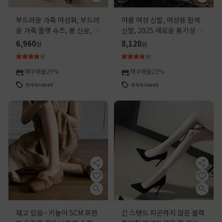
부드러운 가죽 여성화, 부드러
여름 여성 신발, 여성용 흰색
운 가죽 플랫 슈즈, 봄 신상, 다
신발, 2025 새로운 통기성 메
용도, 부드러운 밑창, 편안한
쉬 신발, 다용도 틈새 빵 신발,
6,960
8,120
원
원
할머니 신발, 여성용 얕은 구
두꺼운 밑창 스포츠 신발
두, 작업화
재구매율
29%
재구매율
23%
판매개수
954
개
판매개수
864
개
재고 있음~ 키높이 5CM 프렌
긴 스탠드 피곤하지 않은 블랙