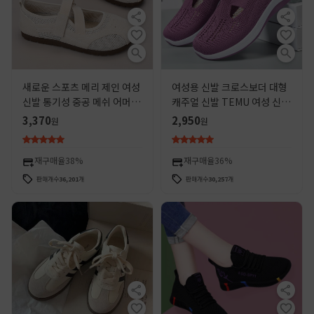
새로운 스포츠 메리 제인 여성
여성용 신발 크로스보더 대형
신발 통기성 중공 메쉬 어머니
캐주얼 신발 TEMU 여성 신발
신발 얇은 바닥 발레 스타일 올
단일 신발 통기성 플라이 니트
3,370
2,950
원
원
매치 캐주얼 싱글 레이어 신발
신발 중년 및 노인 어머니 신발
재구매율
38%
재구매율
36%
판매개수
36,201
개
판매개수
30,257
개