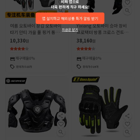
비쨔 앱으로
더욱 편하게 직구 하세요!
앱 설치하고 해외상품 특가 알림 받기
여름 오토바이 장갑 오토바이
Yixiang 오토바이 승마 장비
지금은 닫기
타기 안티 가을 풀 핑거 통기성
프로텍터 방풍 크로스 컨트리
보호 남성과 여성의 기사 오토
라이딩 무릎 다리 기사 낙하 방
10,330
38,160
원
원
바이 크로스 컨트리 장비
지 완전한 갑옷 장비
재구매율
0%
재구매율
0%
판매개수
23
개
판매개수
19
개