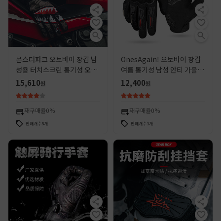
몬스터파크 오토바이 장갑 남
OnesAgain! 오토바이 장갑
성용 터치스크린 통기성 오토
여름 통기성 남성 안티 가을 슬
바이 라이딩 장비 여성 라이더
라이딩 터치 스크린 오토바이
15,610
12,400
원
원
용 보호 장비 통기성 가볍고 얇
보호 승마 장비 오토바이
은
재구매율
0%
재구매율
0%
판매개수
3
개
판매개수
1
개