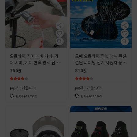
오토바이 기어 레버 커버, 기
도매 오토바이 헬멧 패드 쿠션
어 커버, 기어 변속 방지 신발,
절연 라이닝 전기 자동차 용품
실리콘 자체 수축 오토바이 라
3D 내열 통기성 보호 패드 액
260
810
원
원
이딩 장비, 오토바이 보호 커
세서리
버
재구매율
40%
재구매율
50%
판매개수
23,331
개
판매개수
19,954
개