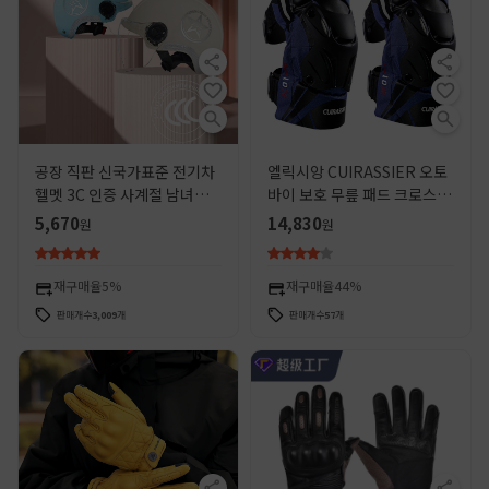
공장 직판 신국가표준 전기차
엘릭시앙 CUIRASSIER 오토
헬멧 3C 인증 사계절 남녀공
바이 보호 무릎 패드 크로스 컨
용 전동차 헬멧, 로고 인쇄 가
트리 승마 제품 다리 가드 기사
5,670
14,830
원
원
능
가드 K01-3 네이비
재구매율
5%
재구매율
44%
판매개수
3,009
개
판매개수
57
개