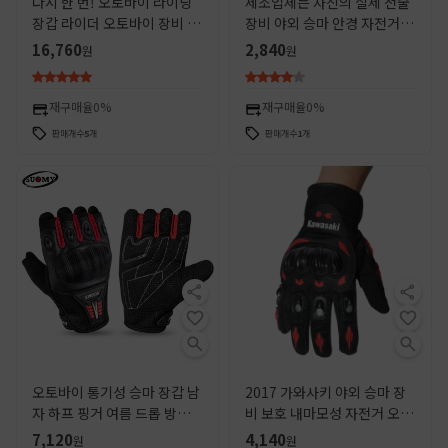
다시 한 번! 오토바이 라이딩
제조업체는 자신의 실제 전술
장갑 라이더 오토바이 장비 여
장비 야외 승마 안경 자전거 오
름 탄소 섬유 보호 남성과 여성
토바이 스포츠 고글을 판매합
16,760
2,840
원
원
통기성
니다.
재구매율
0%
재구매율
0%
판매개수
5
개
판매개수
1
개
오토바이 통기성 승마 장갑 남
2017 가와사키 야외 승마 장
자 하프 핑거 여름 드롭 방지
비 보호 내마모성 자전거 오토
자체 추진 오토바이 여름 승마
바이 레이싱 전체 손가락 장갑
7,120
4,140
원
원