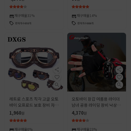
상 방지, 풀핑거 내마모성 보
피팅 액세서리 보호 커버 신발
호 장갑
커버
재구매율
31%
재구매율
14%
판매개수
893
개
판매개수
886
개
레트로 스포츠 직각 고글 오토
오토바이 장갑 여름용 라이더
바이 오프로드 보호 장비 자전
남녀 공용 라이딩 장비 낙상 방
거 사이클링 안경 스포츠 고글
지 오토바이 산악 자전거 반손
1,960
4,370
원
원
없음
가락 미끄럼 방지 내마모성 보
호
재구매율
0%
재구매율
23%