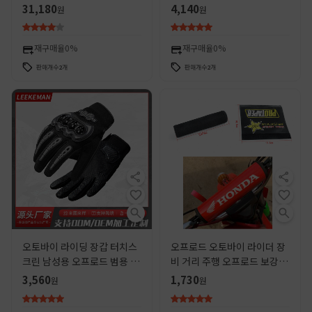
사 무릎 보호 오프로드 레이싱
자체 추진 오토바이 여름 승마
31,180
4,140
원
원
활동 관절
보호 장비
재구매율
0%
재구매율
0%
판매개수
2
개
판매개수
2
개
오토바이 라이딩 장갑 터치스
오프로드 오토바이 라이더 장
크린 남성용 오프로드 범용 미
비 거리 주행 오프로드 보강로
끄럼 방지 두꺼운 야외 스포츠
드 수도꼭지 스폰지 커버 핸들
3,560
1,730
원
원
오토바이 장비 보호 통기성 장
가슴 보호 핸들 바 보호
갑