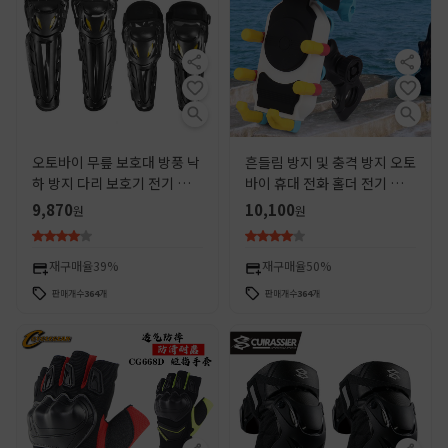
오토바이 무릎 보호대 방풍 낙
흔들림 방지 및 충격 방지 오토
하 방지 다리 보호기 전기 차량
바이 휴대 전화 홀더 전기 차량
보호기 오프로드 기관차 팔꿈
테이크 아웃 라이더 방수 선 스
9,870
10,100
원
원
치 보호기 기사 장비 사계절
크린 휴대 전화 홀더 오토바이
여행 장비
재구매율
39%
재구매율
50%
판매개수
364
개
판매개수
364
개