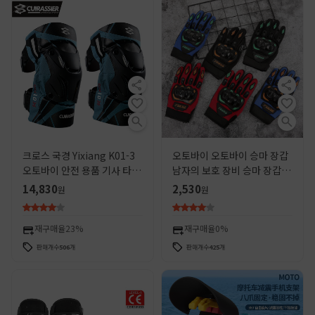
크로스 국경 Yixiang K01-3
오토바이 오토바이 승마 장갑
오토바이 안전 용품 기사 타고
남자의 보호 장비 승마 장갑 도
거리 자동차 오토바이 무릎 패
로 자동차 기관차 내마모성 경
14,830
2,530
원
원
드 오토바이 여단 야간 반사
주 도매
재구매율
23%
재구매율
0%
판매개수
506
개
판매개수
425
개