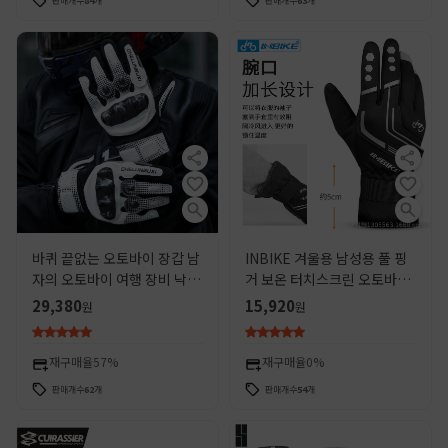
판매개수
84
개
판매개수
63
개
바퀴 끝없는 오토바이 장갑 남
INBIKE 겨울용 남성용 풀 핑
자의 오토바이 여행 장비 낙하
거 보온 터치스크린 오토바이
방지 내마모성 탄소 섬유 보호
산악 자전거 장비 두꺼운 보호
29,380
15,920
원
원
4 시즌 승마 장갑
장갑
재구매율
57%
재구매율
0%
판매개수
62
개
판매개수
54
개