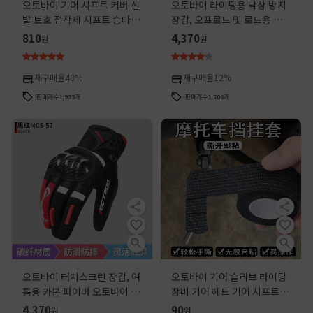
오토바이 기어 시프트 커버 신
오토바이 라이딩용 낙상 방지
발 보호 접착제 시프트 승마 신
장갑, 오프로드 및 로드용 터
발 커버 미끄럼 방지 기어 로드
치스크린 풀핑거 장갑, 통기성
810
4,370
원
원
보호 보호 신발 기사 장비
오토바이 장비, 도매용 손목
보호대
재구매율
48%
재구매율
12%
판매개수
1,933
개
판매개수
1,706
개
오토바이 터치스크린 장갑, 여
오토바이 기어 슬리브 라이딩
름용 카본 파이버 오토바이 라
장비 기어 헤드 기어 시프트 스
이딩 장비, 라이더용 방풍, 낙
텝 기어 발 슬리브 오토바이 리
4,370
90
원
원