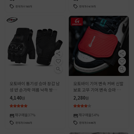
판매개수
765
개
판매개수
679
개
오토바이 통기성 승마 장갑 남
오토바이 기어 변속 커버 신발
성 반 손가락 여름 낙하 방지
보호 고무 기어 변속 승마 신발
자체 추진 오토바이 여름 승마
커버 미끄럼 방지 기어 레버 보
4,140
2,280
원
원
보호 장비
호 보호 신발 기관차 장비
재구매율
37%
재구매율
54%
판매개수
550
개
판매개수
545
개