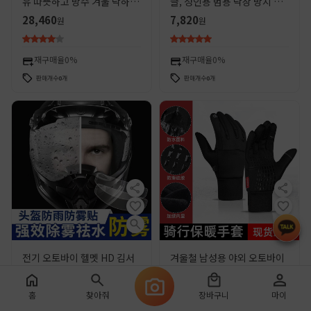
유 따뜻하고 방수 겨울 낙하 방
글, 성인용 범용 낙상 방지 안
지 터치 스크린 오토바이 라이
전 보호 장비, 오프로드 라이
28,460
7,820
원
원
더 남성과 여성을위한 보호 장
딩 장비, 공장 직공급
비
재구매율
0%
재구매율
0%
판매개수
0
개
판매개수
0
개
전기 오토바이 헬멧 HD 김서
겨울철 남성용 야외 오토바이
림 방지 렌즈 스티커 승마 헬멧
장갑, 벨벳, 따뜻하고 방수, 전
방수 필름 방수 스티커 유니버
기 핸들바 커버, 터치 스크린,
200
2,160
원
원
홈
찾아줘
장바구니
마이
설
풀 핑거 사이클링 장비