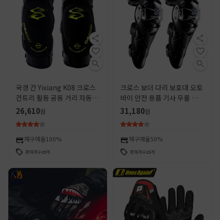
국경 간 Yixiang K08 크로스
크로스 보더 다리 보호대 오토
컨트리 활동 공동 거리 자동차
바이 안전 용품 기사 무릎 보호
도로 오토바이 안전 장비 보호
대 오프로드 보호 오토바이 자
26,610
31,180
원
원
보호 무릎 패드
동차 거리 자동차 활동 조인트
재구매율
100%
재구매율
50%
판매개수
29
개
판매개수
15
개