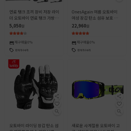
연료 탱크 조끼 장비 저장 라이
OnesAgain 여름 오토바이
더 오토바이 연료 탱크 가방
여성 장갑 탄소 섬유 보호 승마
molle 시스템 연료 탱크 긁힘
장비 통기성 기사 오토바이 여
5,050
22,960
원
원
방지 조끼
단
재구매율
0%
재구매율
0%
판매개수
0
개
판매개수
0
개
오토바이 라이딩 장갑 탄소 섬
새로운 사계절용 오토바이 고