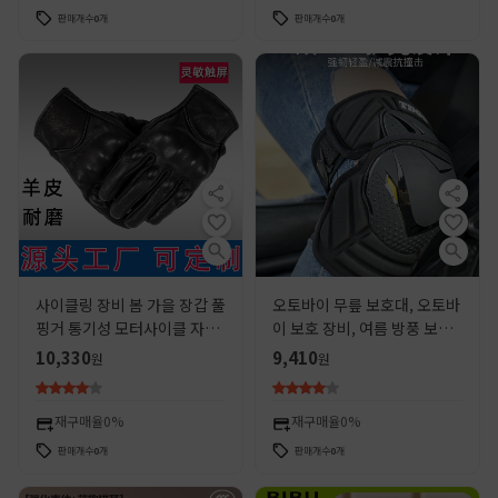
판매개수
0
개
판매개수
0
개
사이클링 장비 봄 가을 장갑 풀
오토바이 무릎 보호대, 오토바
핑거 통기성 모터사이클 자전
이 보호 장비, 여름 방풍 보호
거 보호용 사이클링 장갑
장비, 추락 방지 팔꿈치 보호
10,330
9,410
원
원
대 4종 세트, 남녀 따뜻하게 유
지하는 보온 장비
재구매율
0%
재구매율
0%
판매개수
0
개
판매개수
0
개