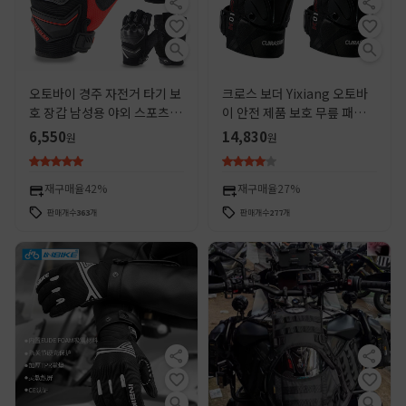
오토바이 경주 자전거 타기 보
크로스 보더 Yixiang 오토바
호 장갑 남성용 야외 스포츠 장
이 안전 제품 보호 무릎 패드
비 반 손가락 짧은 장갑
오프로드 라이딩 스포츠 제품
6,550
14,830
원
원
CG668D
다리 패드 기사 보호 장비
재구매율
42%
재구매율
27%
판매개수
363
개
판매개수
277
개