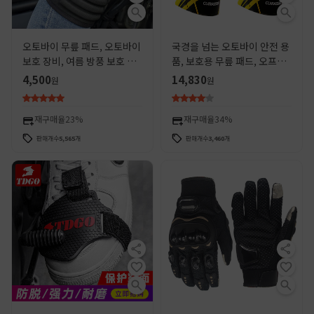
오토바이 무릎 패드, 오토바이
국경을 넘는 오토바이 안전 용
보호 장비, 여름 방풍 보호 장
품, 보호용 무릎 패드, 오프로
비, 스포츠 낙하 방지 팔꿈치
드 라이딩 제품, 레깅스, 라이
4,500
14,830
원
원
패드, 4종 세트 도매
더 보호 장비, 야간 반사
재구매율
23%
재구매율
34%
판매개수
5,565
개
판매개수
3,460
개