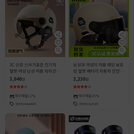
3C 인증 신국가표준 전기차
남성과 여성의 여름 태양 보호
헬멧 여성 남성 여름 자외선 차
반 헬멧 배터리 자동차 안전 헬
단 전기차 안전모 반헬멧 제조
멧 제조 업체 도매 새로운 국가
3,040
3,230
원
원
업체 도매
표준 3C 전기 자동차 오토바
이 헬멧
재구매율
12%
재구매율
25%
판매개수
84,690
개
판매개수
5,573
개