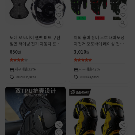
도매 오토바이 헬멧 패드 쿠션
야외 승마 장비 보호 내마모성
절연 라이닝 전기 자동차 용품
자전거 오토바이 레이싱 전체
3D 내열 통기성 보호 패드 액
손가락 장갑
650
3,010
원
원
세서리
재구매율
33%
재구매율
42%
판매개수
17,522
개
판매개수
7,533
개