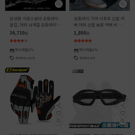
남성용 크로스보더 오토바이
오토바이 기어 시프트 신발 커
장갑, 야외 사계절 오토바이
버 야외 신발 보호 커버 비 슬
경주 장비, 통기성 충격 흡수
립 가변 기어 패드 방수 더러운
36,730
1,800
원
원
보호 오프로드 라이딩 장갑
저항 승마 장비
재구매율
0%
재구매율
0%
판매개수
1,707
개
판매개수
11
개