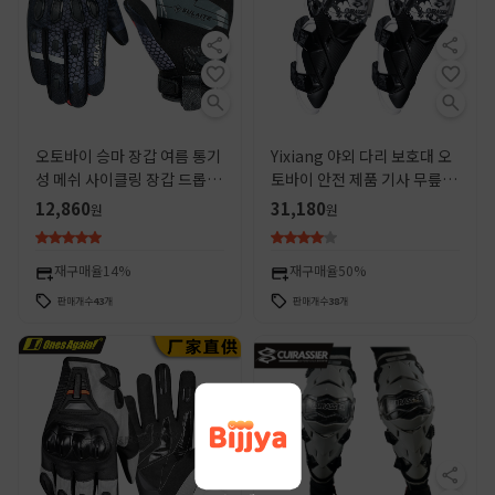
오토바이 승마 장갑 여름 통기
Yixiang 야외 다리 보호대 오
성 메쉬 사이클링 장갑 드롭 방
토바이 안전 제품 기사 무릎 보
지 터치 스크린 오토바이 경주
호대 오프로드 보호 레이싱 스
12,860
31,180
원
원
보호 장비
트리트 카 활동 조인트 화이트
재구매율
14%
재구매율
50%
판매개수
43
개
판매개수
38
개