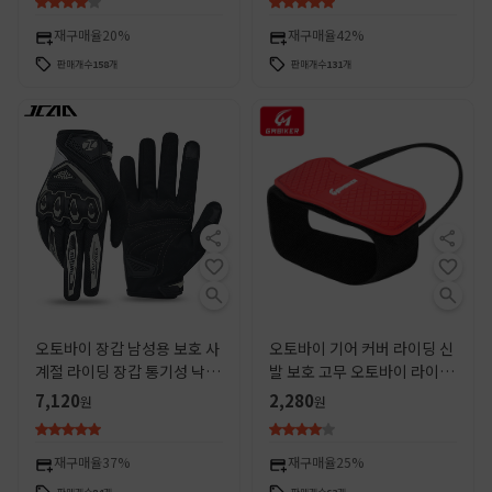
재구매율
20%
재구매율
42%
판매개수
158
개
판매개수
131
개
오토바이 장갑 남성용 보호 사
오토바이 기어 커버 라이딩 신
계절 라이딩 장갑 통기성 낙하
발 보호 고무 오토바이 라이더
방지 오프로드 여성용 풀 핑거
기어 보호 신발 커버 시프트 미
7,120
2,280
원
원
오토바이 장비
끄럼 방지 고무 기어 장비
재구매율
37%
재구매율
25%