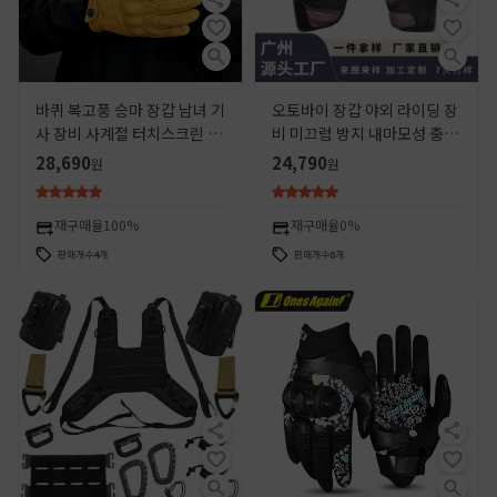
바퀴 복고풍 승마 장갑 남녀 기
오토바이 장갑 야외 라이딩 장
사 장비 사계절 터치스크린 겨
비 미끄럼 방지 내마모성 충격
울 보호 오토바이 장갑
흡수 풀 핑거 보호 통기성 사이
28,690
24,790
원
원
클링 장갑 방풍
재구매율
100%
재구매율
0%
판매개수
4
개
판매개수
0
개