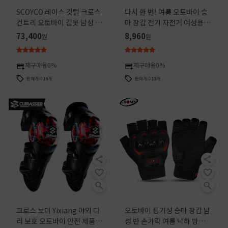
SCOYCO 레이스 깃털 크로스
다시 한 번! 여름 오토바이 승
컨트리 오토바이 갑옷 남성 보
마 장갑 전기 자전거 여성용 보
호 안티-가을 기사 장비 갑옷
호 장비 남성용 오토바이 낙하
73,400
8,960
원
원
조끼 사계절 장비
방지
재구매율
0%
재구매율
0%
판매개수
19
개
판매개수
13
개
크로스 보더 Yixiang 야외 다
오토바이 통기성 승마 장갑 남
리 보호 오토바이 안전 제품 기
성 반 손가락 여름 낙하 방지