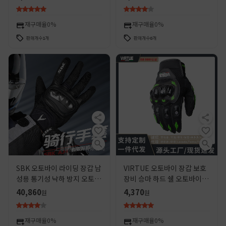
보호 장비
재구매율
0%
재구매율
0%
판매개수
1
개
판매개수
0
개
SBK 오토바이 라이딩 장갑 남
VIRTUE 오토바이 장갑 보호
성용 통기성 낙하 방지 오토바
장비 승마 하드 쉘 오토바이 보
이 레이싱 장비 보호 사계절 탄
호 장비
40,860
4,370
원
원
소 섬유 여름 AJ1
재구매율
0%
재구매율
0%