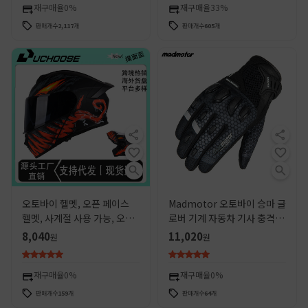
재구매율
0%
재구매율
33%
판매개수
2,117
개
판매개수
605
개
오토바이 헬멧, 오픈 페이스
Madmotor 오토바이 승마 글
헬멧, 사계절 사용 가능, 오픈
로버 기계 자동차 기사 충격 흡
페이스 락, 블루투스 헤드셋,
수 통기성 풀 핑거 사계절 낙하
8,040
11,020
원
원
라이딩 장비, 미국식 보호 안
기사 장비
전모
재구매율
0%
재구매율
0%
판매개수
159
개
판매개수
64
개