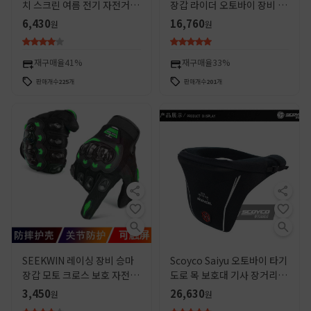
치 스크린 여름 전기 자전거 자
장갑 라이더 오토바이 장비 여
전거 오토바이 승마 장비 모든
름 탄소 섬유 보호 남성과 여성
6,430
16,760
원
원
손가락 사계절 얇은
통기성
재구매율
41%
재구매율
33%
판매개수
225
개
판매개수
201
개
SEEKWIN 레이싱 장비 승마
Scoyco Saiyu 오토바이 타기
장갑 모토 크로스 보호 자전거
도로 목 보호대 기사 장거리 보
하드 쉘 보호 기사 장갑
호 오토바이 장비 미끄럼 방지
3,450
26,630
원
원