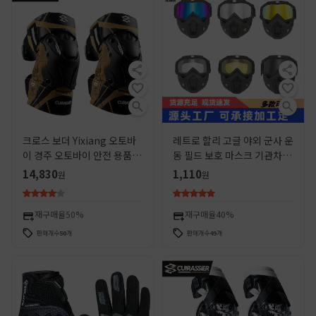
크로스 보더 Yixiang 오토바
레트로 할리 고글 야외 군사 운
이 경주 오토바이 안전 용품 오
동 필드 보호 마스크 기관차 승
토바이 무릎 패드 반사 내마모
마 장비 방풍 모래 차양 고글
14,830
1,110
원
원
성 라이더 라이딩 보호
재구매율
50%
재구매율
40%
판매개수
50
개
판매개수
49
개