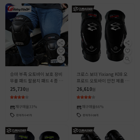
승마 부족 오토바이 보호 장비
크로스 보더 Yixiang K08 오
무릎 패드 팔꿈치 패드 4 종 세
프로드 오토바이 안전 제품 거
트 승마 기사 낙하 방지 야외
리 자동차 도로 오토바이 보호
25,730
26,610
원
원
스포츠 보호 장비
보호 보호 내마모성 무릎 패드
재구매율
33%
재구매율
66%
판매개수
47
개
판매개수
38
개