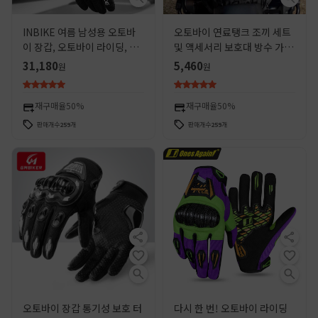
INBIKE 여름 남성용 오토바
오토바이 연료탱크 조끼 세트
이 장갑, 오토바이 라이딩, 사
및 액세서리 보호대 방수 가방
계절 터치 스크린, 전문 보호
장착 베이스 오토바이 장비 장
31,180
5,460
원
원
쉘 라이더 장비 내장
착 조끼
재구매율
50%
재구매율
50%
판매개수
259
개
판매개수
259
개
오토바이 장갑 통기성 보호 터
다시 한 번! 오토바이 라이딩