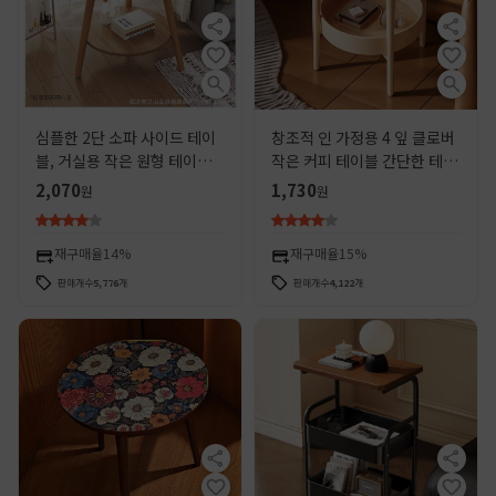
심플한 2단 소파 사이드 테이
창조적 인 가정용 4 잎 클로버
블, 거실용 작은 원형 테이블,
작은 커피 테이블 간단한 테이
발코니, 소형 아파트 침실, 침
블 저장 랙 코너 침실 거실 모
2,070
1,730
원
원
대 옆 심플한 작은 테이블
바일 작은 라운드 테이블 크림
스타일
재구매율
14%
재구매율
15%
판매개수
5,776
개
판매개수
4,122
개