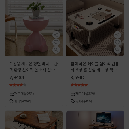
가정용 새로운 평면 바닥 보관
침대 작은 테이블 접이식 컴퓨
랙 환경 친화적 인 소재 침대
터 책상 홈 침실 베드 창 책상
옆 사물함 실내 거실 커피 테이
기숙사 학생 기숙사 게으른 학
2,940
3,590
원
원
블 보관 사이드 테이블
습 테이블
재구매율
25%
재구매율
32%
판매개수
766
개
판매개수
759
개