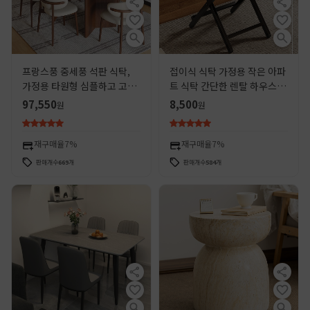
프랑스풍 중세풍 석판 식탁,
접이식 식탁 가정용 작은 아파
가정용 타원형 심플하고 고급
트 식탁 간단한 렌탈 하우스 스
스러운 원목 식탁과 의자 세트
퀘어 휴대용 스톨 스퀘어 테이
97,550
8,500
원
원
블
재구매율
7%
재구매율
7%
판매개수
669
개
판매개수
584
개