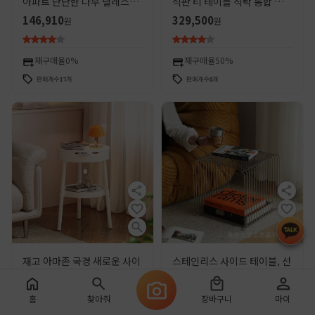
아파트 단단한 나무 텔레스코
석판 티 테이블 식탁 통합 식탁
픽 접이식 다기능 정사각형 및
과 의자 가벼운 럭셔리 조합 간
146,910
329,500
원
원
원형 이중 사용 식탁 가변 원형
단한 가정용 현대 작은 아파트
테이블
재구매율
0%
재구매율
50%
판매개수
17
개
판매개수
8
개
재고 아마존 국경 새로운 사이
스테인리스 사이드 테이블, 선
드 테이블 창조적 인 크림 바람
형 수납장, 침대 옆 탁자, 수납
테이블 이동식 거실 침대 옆 테
책장, 플로어형 소파 사이드
3,790
13,780
원
원
홈
찾아줘
장바구니
마이
이블 도매 대신
캐비닛, 작은 테이블, 작은 커