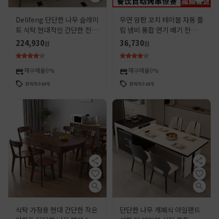
Delifeng 단단한 나무 슬레이
무연 암판 꼬치 테이블 자동 플
트 식탁 현대적인 간단한 전체
립 냄비 통합 연기 배기 전기
지지대 직사각형 가정용 중세
숯 탄소 바베큐 상점 테이블 및
224,930
36,730
원
원
스타일 작은 아파트 크림 스타
의자 상업
일
재구매율
0%
재구매율
0%
판매개수
39
개
판매개수
25
개
식탁 가정용 현대 간단한 작은
단단한 나무 개폐식 아일랜드