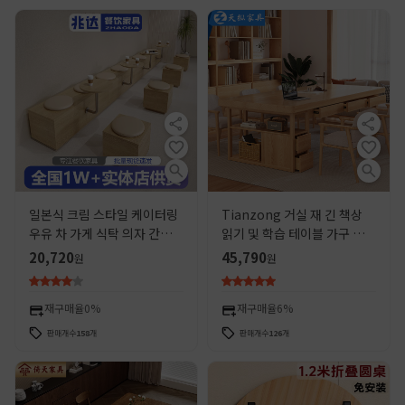
일본식 크림 스타일 케이터링
Tianzong 거실 재 긴 책상
우유 차 가게 식탁 의자 간단한
읽기 및 학습 테이블 가구 책장
카페 벽 카드 시트 소파 상업
통합 단단한 나무 책상 서랍
20,720
45,790
원
원
벤치
재구매율
0%
재구매율
6%
판매개수
158
개
판매개수
126
개