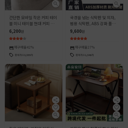
간단한 모바일 작은 커피 테이
국경을 넘는 식탁판 및 의자,
블 미니 테이블 현대 커피 코너
범용 식탁판, ABS 강화 플라
테이블 작은 테이블 조정 가능
스틱, 탈부착 가능하고 휴대
6,200
9,600
원
원
한 소파 팔걸이 트레이 보관 랙
가능한 식탁, 노인 식사용 낙
상 방지 식탁
재구매율
42%
재구매율
27%
판매개수
3,599
개
판매개수
1,548
개