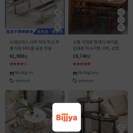
스테인리스 식탁 의자 학교 학
소형 가정용 현대식 테이블,
생 식당 테이블 공장 직원 식당
임대용 직사각형 식탁, 상업용
테이블 레스토랑 테이블 의자
식탁 및 의자, 가정용 호두나
61,980
19,740
원
원
세트 4인용
무 색상
재구매율
3%
재구매율
20%
판매개수
87
개
판매개수
55
개