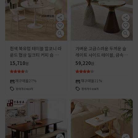
흰색 북유럽 테이블 발코니 라
가벼운 고급스러운 두꺼운 슬
운드 협상 밀크티 커피 숍 테이
레이트 사이드 테이블, 금속
블과 의자 조합 식탁 튤립 원형
심플 소형 커피 테이블, 거실
15,710
59,220
원
원
테이블 식탁
소파 사이드 테이블, 코너 테
이블, 호텔 소형 테이블
재구매율
27%
재구매율
21%
판매개수
413
개
판매개수
216
개