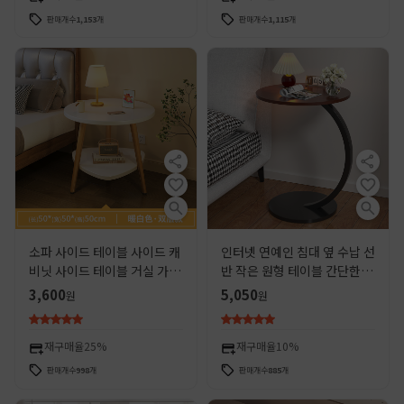
판매개수
1,153
개
판매개수
1,115
개
소파 사이드 테이블 사이드 캐
인터넷 연예인 침대 옆 수납 선
비닛 사이드 테이블 거실 가정
반 작은 원형 테이블 간단한 가
용 차 테이블 저장 랙 침대 옆
정용 소파 사이드 테이블 커피
3,600
5,050
원
원
침대 옆 미니 발코니 작은 커피
테이블 침대 옆 테이블 현대적
테이블 테이블
인 간단한 침실
재구매율
25%
재구매율
10%
판매개수
998
개
판매개수
885
개