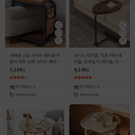
가벼운 고급 사이드 테이블 이
사이드 테이블, 작은 커피 테
동식 카트 소파 사이드 캐비닛
이블, 모바일 티 테이블, 미니
간단한 현대 거실 커피 테이블
사이드 캐비닛, 소파 수납 선
3,100
4,140
원
원
보관 선반 침대 옆 테이블
반, 가벼운 럭셔리 코너 테이
블, 작은 침대 옆 테이블
재구매율
31%
재구매율
37%
판매개수
15,238
개
판매개수
6,874
개