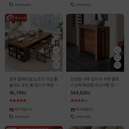
판매개수
103
개
판매개수
81
개
호주 플래티넘 노르딕 거실 풀
단단한 나무 접이식 식탁 텔레
솔리드 우드 롱 데스크 책장 통
스코픽 북유럽 직사각형 접이
합 가구 책상 서랍 학생 독서
식 식탁 가정용 소형 가족 보이
45,790
564,620
원
원
테이블
지 않는 식탁과 의자 조합
재구매율
0%
재구매율
0%
판매개수
56
개
판매개수
26
개