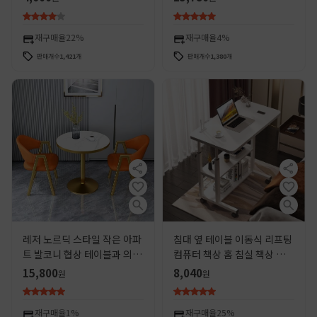
블 보관 랙 미니 침대 옆 테이
토랑 테이블 상업 경제
블
재구매율
22%
재구매율
4%
판매개수
1,421
개
판매개수
1,380
개
레저 노르딕 스타일 작은 아파
침대 옆 테이블 이동식 리프팅
트 발코니 협상 테이블과 의자
컴퓨터 책상 홈 침실 책상 간단
조합 간단한 회의 손님 판매 사
한 학생 기숙사 침대 작은 학습
15,800
8,040
원
원
무실 작은 라운드 테이블 우유
테이블
차 리셉션
재구매율
1%
재구매율
25%