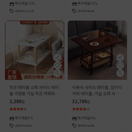
재구매율
13%
재구매율
16%
판매개수
1,771
개
판매개수
652
개
작은 테이블 소파 사이드 테이
이동식 사이드 테이블, 접이식
블 가정용 거실 작은 아파트 커
커피 테이블, 거실 소파 사이
피 테이블 임대 집 침대 옆 랙
드 캐비닛, 가정용 작은 테이
2,280
32,780
원
원
북유럽 간단한 티 테이블
블, 앤티크 스타일의 단단한
나무 작은 아파트 카트
재구매율
8%
재구매율
4%
판매개수
332
개
판매개수
213
개