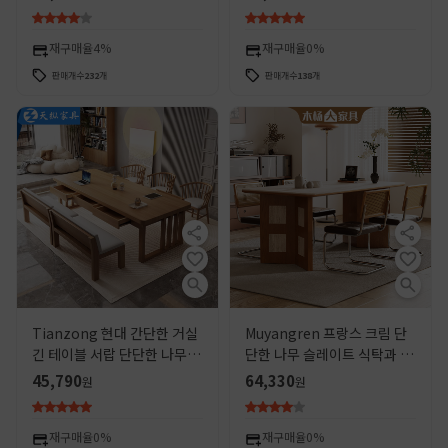
닝 테이블 및 의자 조합 간단한
거실 협상 테이블 나무 테이블
작은 아파트
재구매율
4%
재구매율
0%
판매개수
232
개
판매개수
138
개
Tianzong 현대 간단한 거실
Muyangren 프랑스 크림 단
긴 테이블 서랍 단단한 나무 책
단한 나무 슬레이트 식탁과 의
상 홈 사무실 쓰기 책상 연구
자 조합 가정용 직사각형 식탁
45,790
64,330
원
원
책상
거실 애쉬 책상
재구매율
0%
재구매율
0%