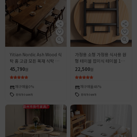
Yitian Nordic Ash Wood 식
가정용 소형 가정용 식사용 원
탁 홈 고급 모든 목재 식탁 작
형 테이블 접이식 테이블 10인
은 아파트 직사각형 책상 작업
용 원형 식탁 레스토랑 농촌 대
45,790
22,500
원
원
대
형 원형 식탁
재구매율
0%
재구매율
46%
판매개수
109
개
판매개수
89
개