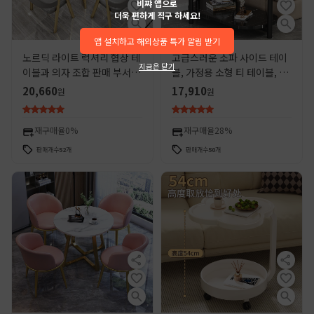
비쨔 앱으로
더욱 편하게 직구 하세요!
앱 설치하고 해외상품 특가 알림 받기
노르딕 라이트 럭셔리 협상 테
고급스러운 소파 사이드 테이
지금은 닫기
이블과 의자 조합 판매 부서 레
블, 가정용 소형 티 테이블, 임
저 리셉션 현대 간단한 커피 우
대 주택용 신형 심플 거실 이중
20,660
17,910
원
원
유 차 가게 작은 라운드 테이블
수납 선반, 가정용 사이드 테
이블
재구매율
0%
재구매율
28%
판매개수
52
개
판매개수
50
개