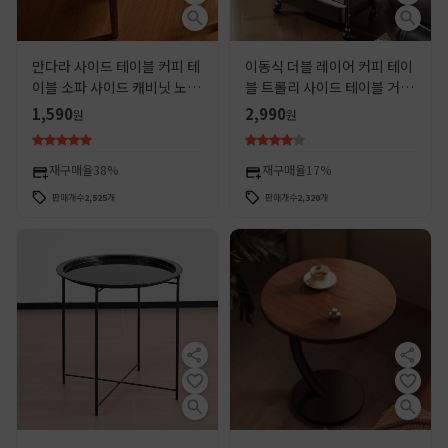
만다라 사이드 테이블 커피 테
이동식 더블 레이어 커피 테이
이블 소파 사이드 캐비닛 노르
블 트롤리 사이드 테이블 거실
딕 패턴 인터넷 기념 침실 작은
소파 수납 바퀴 달린 티 테이블
1,590
2,990
원
원
라운드 테이블 거실 코너 테이
침실 수납 선반 작은 테이블
블 침대 옆 테이블
재구매율
38%
재구매율
17%
판매개수
2,525
개
판매개수
2,320
개