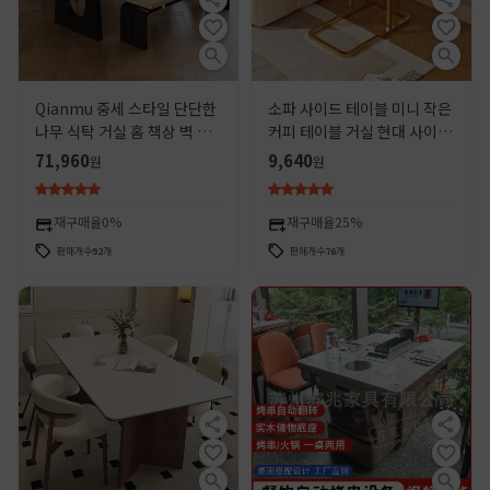
Qianmu 중세 스타일 단단한
소파 사이드 테이블 미니 작은
나무 식탁 거실 홈 책상 벽 식
커피 테이블 거실 현대 사이드
탁 애쉬 아일랜드 식탁과 의자
캐비닛 사이드 캐비닛 발코니
71,960
9,640
원
원
조합
보관 작은 테이블 라이트 럭셔
리 스퀘어 코너 테이블
재구매율
0%
재구매율
25%
판매개수
92
개
판매개수
76
개