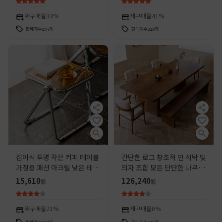
테이블
재구매율
33%
재구매율
41%
판매개수
297
개
판매개수
220
개
접이식 투명 작은 커피 테이블
간단한 로그 창조적 인 식탁 및
가정용 패션 아크릴 낮은 테이
의자 조합 모든 단단한 나무 긴
블 서브넷 빨간 사진 일치하는
테이블 작업대 홈 다이닝 북 통
15,610
126,240
원
원
가구 소파 사이드 테이블
합 식탁
재구매율
21%
재구매율
0%