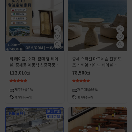
티 테이블, 소파, 침대 옆 테이
중세 스타일 마그네슘 진흙 모
블, 중세풍 이동식 신중국풍
조 석회암 사이드 테이블
원목 레트로 침실 침대 옆장,
B&B 홈 디자이너 크리 에이
112,010
78,500
원
원
수납 선반, 등나무
티브 커피 테이블 카페 판매 부
서 대형 원형 테이블
재구매율
0%
재구매율
66%
판매개수
103
개
판매개수
90
개