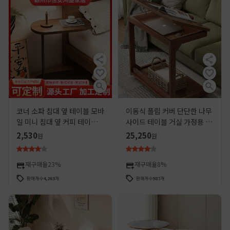
코너 소파 침대 옆 테이블 모바
이동식 플립 커버 단단한 나무
일 미니 침대 옆 커피 테이블
사이드 테이블 거실 가정용 사
거실 수납 홈 침대 옆 발코니
이드 테이블 침대 옆 소파 쓰기
2,530
25,250
원
원
작은 테이블 테이블
컴퓨터 테이블 작은 커피 테이
블 간단한
재구매율
23%
재구매율
8%
판매개수
4,263
개
판매개수
987
개