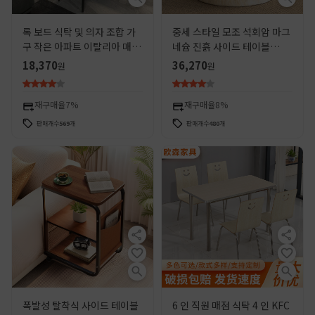
록 보드 식탁 및 의자 조합 가
중세 스타일 모조 석회암 마그
구 작은 아파트 이탈리아 매트
네슘 진흙 사이드 테이블
두꺼운 식탁 현대 간단한 식탁
B&B 홈 커피 테이블 TV 캐비
18,370
36,270
원
원
닛 침대 옆 테이블 침실 발코니
수영장 라운드 테이블
재구매율
7%
재구매율
8%
판매개수
569
개
판매개수
480
개
폭발성 탈착식 사이드 테이블
6 인 직원 매점 식탁 4 인 KFC