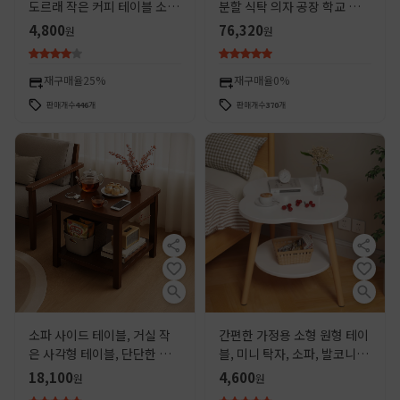
도르래 작은 커피 테이블 소파
분할 식탁 의자 공장 학교 스테
사이드 테이블 마시는 차 침대
인레스 매점 식탁
4,800
76,320
원
원
옆 선반 간단한 거실
재구매율
25%
재구매율
0%
판매개수
446
개
판매개수
370
개
소파 사이드 테이블, 거실 작
간편한 가정용 소형 원형 테이
은 사각형 테이블, 단단한 나
블, 미니 탁자, 소파, 발코니,
무 다리, 작은 커피 테이블, 가
임대주택용 소형 가구
18,100
4,600
원
원
정용 사각형 심플 모던 사이드