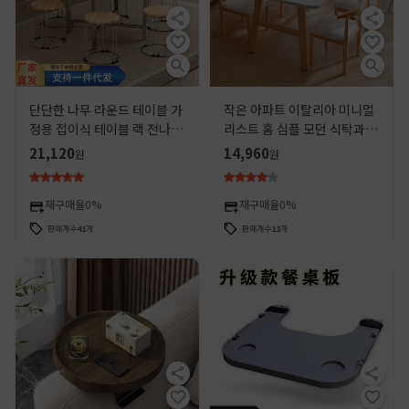
단단한 나무 라운드 테이블 가
작은 아파트 이탈리아 미니멀
정용 접이식 테이블 랙 전나무
리스트 홈 심플 모던 식탁과 의
연회 레스토랑 농가 턴테이블
자 조합 거실 크림 스타일 식탁
21,120
14,960
원
원
도매
직사각형 식탁
재구매율
0%
재구매율
0%
판매개수
41
개
판매개수
12
개