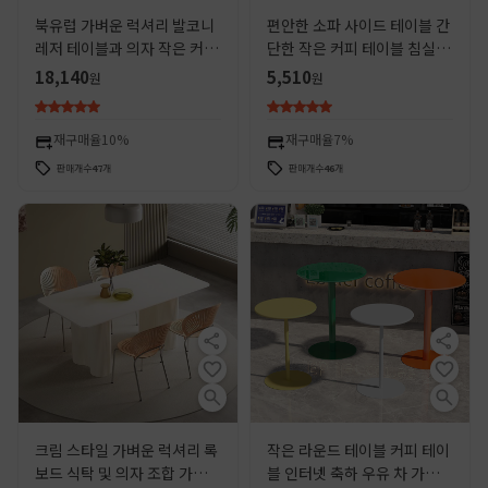
북유럽 가벼운 럭셔리 발코니
편안한 소파 사이드 테이블 간
레저 테이블과 의자 작은 커피
단한 작은 커피 테이블 침실 침
테이블 레저 리셉션 현대 간단
실 테이블 작은 침대 옆 탁자
18,140
5,510
원
원
한 작은 원형 테이블 협상 테이
플라스틱 이동식 사이드 테이
블과 의자 조합
블
재구매율
10%
재구매율
7%
판매개수
47
개
판매개수
46
개
크림 스타일 가벼운 럭셔리 록
작은 라운드 테이블 커피 테이
보드 식탁 및 의자 조합 가구
블 인터넷 축하 우유 차 가게