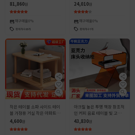
작은 아파트 현대 간단한 순수
테이블 화이트 디저트 테이블
81,860
24,010
원
원
한 흰색 직사각형 식탁
협상 간단한 야외 상업 높은 발
커피 테이블
재구매율
0%
재구매율
0%
판매개수
35
개
판매개수
7
개
작은 테이블 소파 사이드 테이
아크릴 높은 투명 책장 창조적
블 가정용 거실 작은 아파트 커
인 커피 음료 테이블 빛 고급
피 테이블 렌탈 룸 침대 북유럽
간단한 사이드 테이블 현대 유
4,600
43,830
원
원
간단한 티 테이블 헤드 스토리
명 인터넷 침대 옆 보관 캐비닛
지 랙