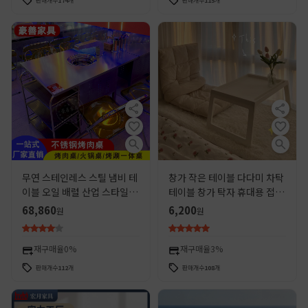
판매개수
174
개
판매개수
115
개
무연 스테인레스 스틸 냄비 테
창가 작은 테이블 다다미 차탁
이블 오일 배럴 산업 스타일 바
테이블 창가 탁자 휴대용 접이
베큐 테이블 상업 한일 바베큐
식 책상
68,860
6,200
원
원
전기 탄소 그릴 테이블과 의자
재구매율
0%
재구매율
3%
판매개수
112
개
판매개수
108
개