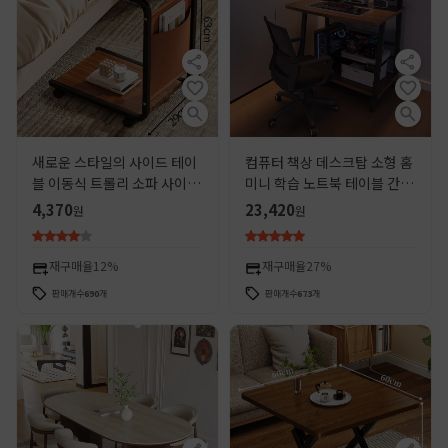
새로운 스타일의 사이드 테이
컴퓨터 책상 데스크탑 소형 홈
블 이동식 트롤리 소파 사이드
미니 학습 노트북 테이블 간단
캐비닛 간단한 현대 거실 커피
한 이동식 책상 침실 침대 옆
4,370
23,420
원
원
테이블 스토리지 랙 미니 침대
테이블
옆 테이블
재구매율
12%
재구매율
27%
판매개수
690
개
판매개수
673
개