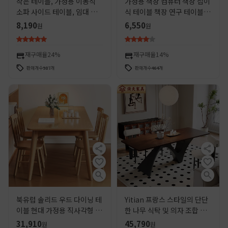
작은 테이블, 가정용 이동식
가정용 책상 컴퓨터 책상 접이
소파 사이드 테이블, 임대 주
식 테이블 책장 연구 테이블 사
택, 작은 커피 테이블, 거실, 간
무실 책상 접히는 간단한 침실
8,190
6,550
원
원
단한 작은 사각형 테이블, 선
침대 옆 작은 테이블
반
재구매율
24%
재구매율
14%
판매개수
987
개
판매개수
464
개
북유럽 솔리드 우드 다이닝 테
Yitian 프랑스 스타일의 단단
이블 현대 가정용 직사각형 다
한 나무 식탁 및 의자 조합 가
이닝 테이블 일본 스타일 다이
구 긴 테이블 식탁 작은 아파트
31,910
45,790
원
원