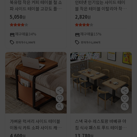
북유럽 작은 커피 테이블 철 소
인터넷 인기있는 사이드 테이
파 사이드 테이블 고강도 플라
블 작은 테이블 이탈리아 작은
스틱 코너 테이블 현대 간단한
커피 테이블 소파 사이드 캐비
5,050
2,820
원
원
거실 침실 작은 원형 테이블
닛 미니 작은 라운드 테이블 거
실 코너 테이블 침대 옆 테이블
재구매율
34%
재구매율
15%
판매개수
1,990
개
판매개수
1,896
개
가벼운 럭셔리 사이드 테이블
스낵 국수 레스토랑 바베큐 아
이동식 카트 소파 사이드 캐비
침 식사 패스트 푸드 테이블과
닛 간단한 현대 거실 커피 테이
의자 조합 우유 차 디저트 레스
4,600
13,780
원
원