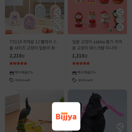
T0114 귀여운 12 별자리 스
일본 고양이 zakka 딸기 귀여
몰 사이즈 고양이 일본의 창조
운 고양이 데스크탑 미니어처
적 인 만화 스타일 홈 책상 수
수지 유행 작은 장식품 블라인
2,210
1,310
원
원
지 장식품
드 박스 DRY 생일 선물
재구매율
0%
재구매율
0%
판매개수
84
개
판매개수
63
개