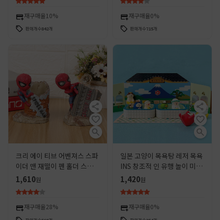
재구매율
10%
재구매율
0%
판매개수
842
개
판매개수
715
개
크리 에이 티브 어벤져스 스파
일본 고양이 목욕탕 레저 목욕
이더 맨 재떨이 펜 홀더 스타
INS 창조적 인 유행 놀이 미니
램프 소년 선물을위한 홈 장식
어처 선물 ZAKKA 수지 홈
1,610
1,420
원
원
DIY 작은 장식품
재구매율
28%
재구매율
0%