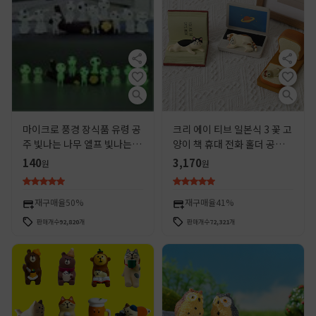
마이크로 풍경 장식품 유령 공
크리 에이 티브 일본식 3 꽃 고
주 빛나는 나무 엘프 빛나는 외
양이 책 휴대 전화 홀더 공예
계인 인형 핸드 헬드 애니메이
마이크로 작은 장식품에있는
140
3,170
원
원
션 창조적 인 작은 장식품
식료품 zakka 수지
재구매율
50%
재구매율
41%
판매개수
92,820
개
판매개수
72,321
개