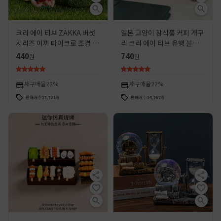
크리 에이 티브 ZAKKA 버섯
일본 고양이 장식품 커피 개구
시리즈 이끼 마이크로 조경 다
리 크리 에이 티브 유행 블라인
육 식물 장식 장식품 수지
드 박스 장식 DIY 수제 액세서
440
740
원
원
리 수지 공예 장식품
재구매율
22%
재구매율
22%
판매개수
27,721
개
판매개수
14,267
개