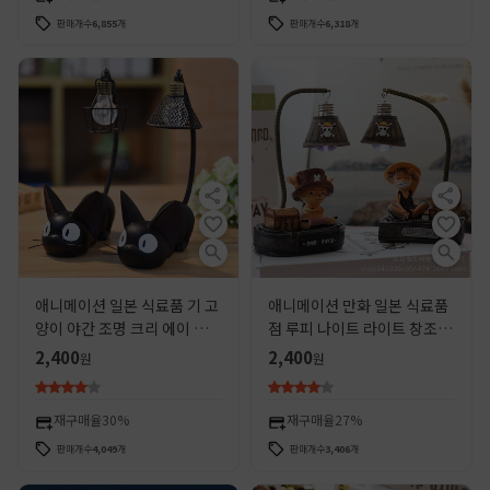
판매개수
6,855
개
판매개수
6,318
개
애니메이션 일본 식료품 기 고
애니메이션 만화 일본 식료품
양이 야간 조명 크리 에이 티브
점 루피 나이트 라이트 창조적
만화 국경 상품 수지 장식품 학
인 선물 장식 장식 동급생 생일
2,400
2,400
원
원
생 선물
선물
재구매율
30%
재구매율
27%
판매개수
4,049
개
판매개수
3,406
개