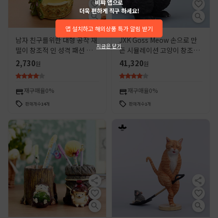
비쨔 앱으로
더욱 편하게 직구 하세요!
앱 설치하고 해외상품 특가 알림 받기
남자 친구를위한 대형 공작 재
JXK Goss Meow 손으로 만
지금은 닫기
떨이 창조적 인 성격 패션 유럽
든 시뮬레이션 고양이 창조적
스타일의 선물을 저장하는 홈
인 장식품 동물 모델 인형 오렌
2,730
41,320
원
원
와인 캐비닛 장식품
지 고양이 패션 장난감
재구매율
0%
재구매율
0%
판매개수
14
개
판매개수
1
개