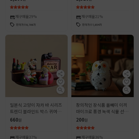
공예 마이크로 장식품
재구매율
29%
재구매율
21%
판매개수
8,706
개
판매개수
7,654
개
일본식 고양이 자카 바 시리즈
창의적인 장식품 올빼미 이끼
트렌디 블라인드 박스 귀여운
마이크로 풍경 녹색 식물 선물
미니어처 수지 수공예품 데스
zakka 수지 발가락 분재 절묘
660
200
원
원
크탑 홈 장식
한
재구매율
37%
재구매율
36%