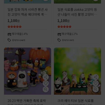
일본 잡화 자카 시바견 펭귄 사
일본 식료품 zakka 고양이 등
진 고양이 백곰 에다마메 게으
산 나들이 사진 촬영 고양이 자
른 고양이 창작 공예품 미니어
동차 액세서리 크리 에이 티브
1,100
1,100
원
원
처 인 장식품
수지 공예 작은 장식품
재구매율
14%
재구매율
12%
판매개수
140
개
판매개수
99
개
20.23 백만 거룩한 축제 호박
크리 에이 티브 일본 식료품