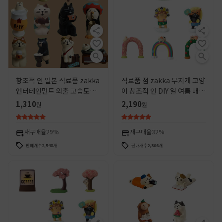
창조적 인 일본 식료품 zakka
식료품 점 zakka 무지개 고양
엔터테인먼트 외출 고슴도치
이 창조적 인 DIY 일 여름 매화
독서 고양이 차이 개 새해 수지
비 in 수지 공예 작은 장식품
1,310
2,190
원
원
장식품
재구매율
29%
재구매율
32%
판매개수
2,548
개
판매개수
2,306
개