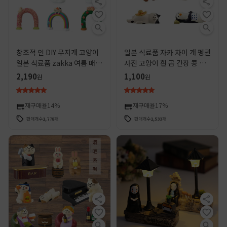
창조적 인 DIY 무지개 고양이
일본 식료품 자카 차이 개 펭귄
일본 식료품 zakka 여름 매화
사진 고양이 흰 곰 간장 콩 게
비 수지 공예 작은 장식품
으른 고양이 창조적 인 INS 수
2,190
1,100
원
원
지 공예 장식품
재구매율
14%
재구매율
17%
판매개수
1,778
개
판매개수
1,533
개