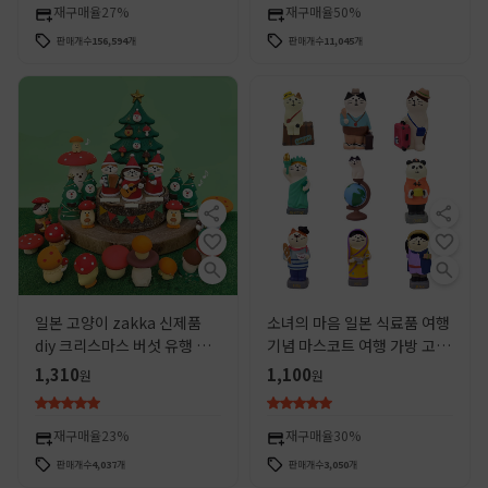
재구매율
27%
재구매율
50%
판매개수
156,594
개
판매개수
11,045
개
일본 고양이 zakka 신제품
소녀의 마음 일본 식료품 여행
diy 크리스마스 버섯 유행 수
기념 마스코트 여행 가방 고양
지 공예 새끼 고양이 홈 만화
이 크리 에이 티브 귀여운 작은
1,310
1,100
원
원
데스크탑 장식품
장식품 친구를위한
재구매율
23%
재구매율
30%
판매개수
4,037
개
판매개수
3,050
개