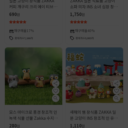
일본 고양이 장식품 ZAKKA
ZAKKA 일본 식료품 고양이
커피 개구리 크리 에이 티브 유
소파 의자 INS 소녀 심장 창조
행 블라인드 박스 장면 장식
적 인 미니언 장면 수지 인형
690
1,750
원
원
DIY 수지 공예 장식품
작은 장식품
재구매율
17%
재구매율
40%
판매개수
7,166
개
판매개수
3,803
개
모스 마이크로 풍경 창조적 인
새해의 뱀 장식품 ZAKKA 일
녹색 식물 선물 Zakka 수지
본 고양이 INS 창조적 인 유행
수줍은 올빼미 장식 장식품
놀이 장식 선물 DIY 수지 공예
280
1,110
원
원