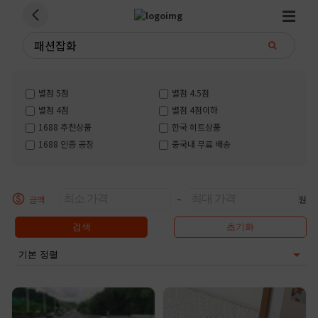
별점 5점
별점 4.5점
별점 4점
별점 4점이하
1688 추천상품
한국 히트상품
1688 인증 공장
중국내 무료 배송
금액
~
원