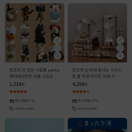
창조적 인 일본 식료품 zakka
창조적 인 타워 빛나는 크리스
엔터테인먼트 외출 고슴도치
탈 볼 학생 타이밍 모래 시계
독서 고양이 차이 개 새해 수지
학생들에게 생일 선물 수지 선
1,310
4,250
원
원
장식품
물 데스크탑 장식품
재구매율
57%
재구매율
15%
판매개수
2,180
개
판매개수
1,693
개