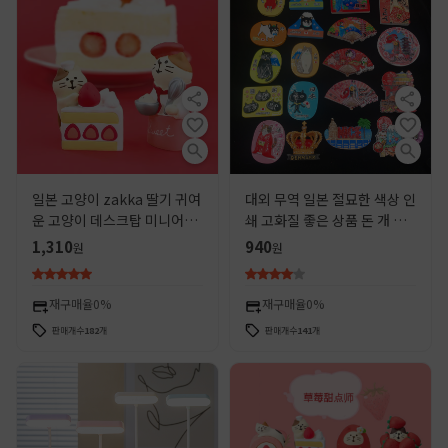
일본 고양이 zakka 딸기 귀여
대외 무역 일본 절묘한 색상 인
운 고양이 데스크탑 미니어처
쇄 고화질 좋은 상품 돈 개 춤
수지 유행 작은 장식품 블라인
지 후지 산 닌자 팬
1,310
940
원
원
드 박스 DRY 생일 선물
재구매율
0%
재구매율
0%
판매개수
182
개
판매개수
141
개