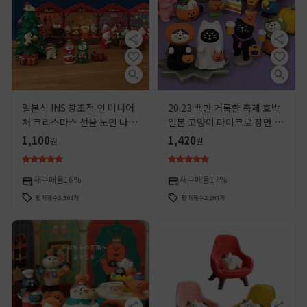
일본식 INS 창조적 인 미니어
20.23 백만 거룩한 축제 호박
처 크리스마스 선물 노인 나무
일본 고양이 마이크로 장면 소
홈 식료품 ZAKKA 수지 공예
품 트렌디 한 놀이 창조적 인
1,100
1,420
원
원
품 장식품
선물 ZAKKA 수지 작은 장식
품
재구매율
16%
재구매율
17%
판매개수
3,501
개
판매개수
2,207
개