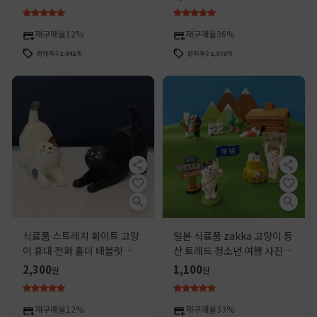
장식품
재구매율
12%
재구매율
36%
판매개수
2,041
개
판매개수
1,573
개
식료품 스트레치 화이트 고양
일본 식료품 zakka 고양이 등
이 휴대 전화 홀더 태블릿
산 트레드 청소년 여행 사진 고
ipad 휴대 전화 홀더 창조적
양이 자동차 액세서리 창조적
2,300
1,100
원
원
인 선물 수지 공예 작은 장식품
인 수지 공예 작은 장식품
재구매율
12%
재구매율
33%