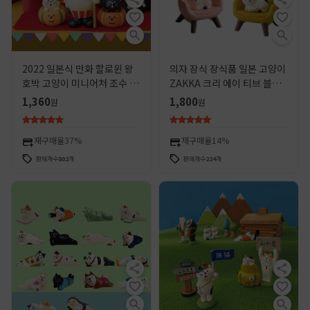
2022 일본식 만화 할로윈 왕
의자 장식 장식품 일본 고양이
호박 고양이 미니어처 조수 놀
ZAKKA 크리 에이 티브 블라
이 창조적 인 장식 장식품 선물
인드 박스 손으로 만든 미니어
1,360
1,800
원
원
처 장면 장식 수지 고양이 공예
품
재구매율
37%
재구매율
14%
판매개수
802
개
판매개수
224
개