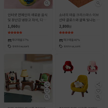
인터넷 연예인의 새로운 음식
소녀의 마음 크리스마스 이브
및 장난감 냉장고 자석, 디저
산타 클로스와 굴뚝 빛나는 창
트 과일 차, 입체 수지 자석 스
의력으로 남성과 여성 친구에
1,060
2,800
원
원
티커, 맞춤형 창의적인 얼음
게 치유 장식품을 보냅니다.
과일
재구매율
37%
재구매율
40%
판매개수
30,816
개
판매개수
10,219
개