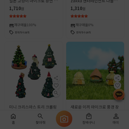
일본 고양이 마이크로 장면 소
zakka 엔터테인먼트 나들이
품 트렌디 한 놀이 창조적 인
고슴도치 독서 고양이 시바견
1,710
1,310
원
원
선물 ZAKKA 수지 작은 장식
새해 수지 공예품 장식품
품
재구매율
100%
재구매율
0%
판매개수
28
개
판매개수
20
개
미니 크리스마스 트리 크롤링
새로운 이끼 마이크로 풍경 장
고양이 크리스마스 장식 수지
식품 3 초가 코티지 하우스 수
장식 선물로 창조적 인 미니어
지 작은 집 창조적 인 공예
1,860
90
원
원
홈
찾아줘
장바구니
마이
처 장면
ZAKKA 장식품