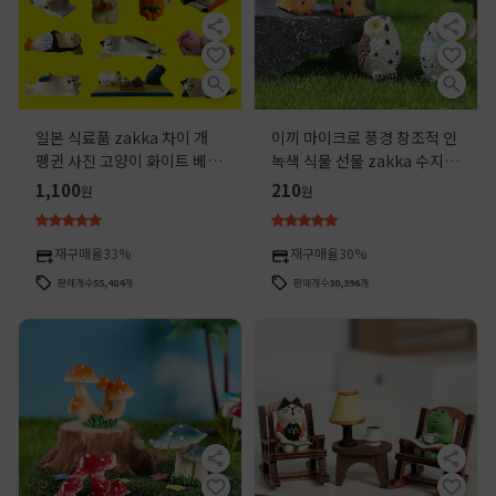
일본 식료품 zakka 차이 개
이끼 마이크로 풍경 창조적 인
펭귄 사진 고양이 화이트 베어
녹색 식물 선물 zakka 수지
간장 게으른 고양이 창조적 인
발 노출 올빼미 장식 장식품
1,100
210
원
원
INS 수지 공예 장식품
재구매율
33%
재구매율
30%
판매개수
55,484
개
판매개수
30,396
개