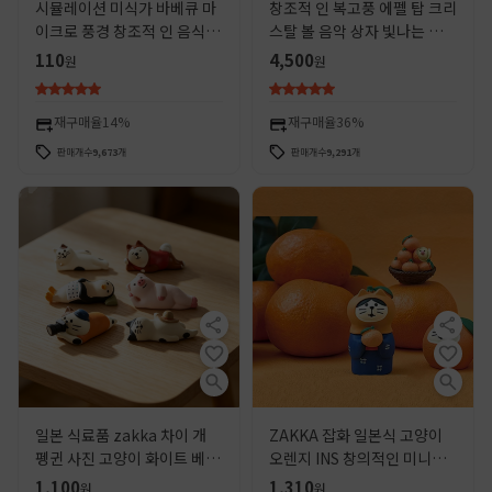
시뮬레이션 미식가 바베큐 마
창조적 인 복고풍 에펠 탑 크리
이크로 풍경 창조적 인 음식 놀
스탈 볼 음악 상자 빛나는 음악
이 인형 집 DIY 장식 액세서리
상자 사무실 바탕 화면 장식 장
110
4,500
원
원
소형 미니 작은 장식품
식품 도매
재구매율
14%
재구매율
36%
판매개수
9,673
개
판매개수
9,291
개
일본 식료품 zakka 차이 개
ZAKKA 잡화 일본식 고양이
펭귄 사진 고양이 화이트 베어
오렌지 INS 창의적인 미니어
간장 게으른 고양이 창조적 인
처 선물 레진 DIY 홈 장식품
1,100
1,310
원
원