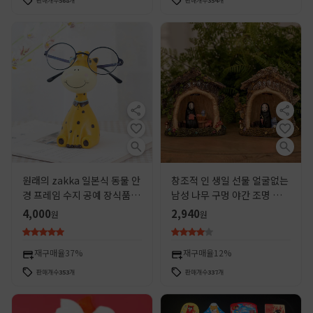
판매개수
568
개
판매개수
354
개
원래의 zakka 일본식 동물 안
창조적 인 생일 선물 얼굴없는
경 프레임 수지 공예 장식품 크
남성 나무 구멍 야간 조명 친구
리 에이 티브 홈 장식 선물
학생 선물 데스크탑 장식 수지
4,000
2,940
원
원
공예 장식품
재구매율
37%
재구매율
12%
판매개수
353
개
판매개수
337
개