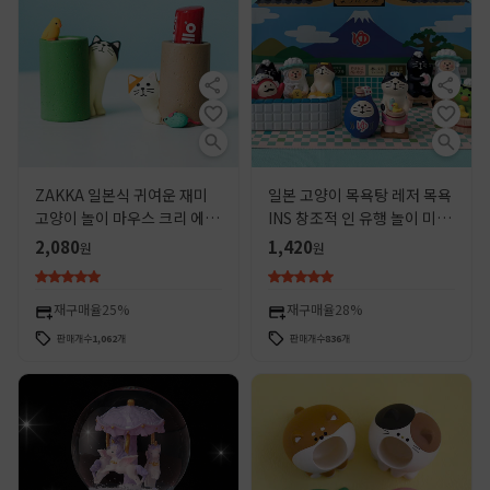
ZAKKA 일본식 귀여운 재미
일본 고양이 목욕탕 레저 목욕
고양이 놀이 마우스 크리 에이
INS 창조적 인 유행 놀이 미니
티브 펜 홀더 종이 클립 보관
어처 선물 ZAKKA 수지 홈
2,080
1,420
원
원
문구 수지 작은 장식품
DIY 작은 장식품
재구매율
25%
재구매율
28%
판매개수
1,062
개
판매개수
836
개