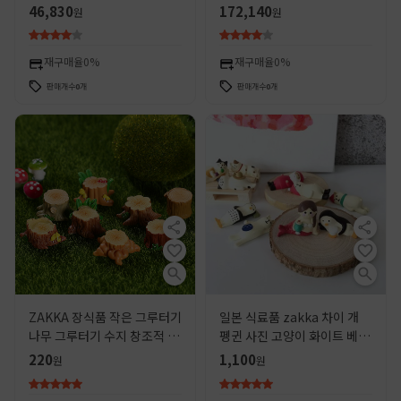
양이 창조적 인 장식품 인형 오
도금 금색 트위스트 홈 인테리
46,830
172,140
원
원
렌지 고양이 유행 장난감
어 조각 수공예품
재구매율
0%
재구매율
0%
판매개수
0
개
판매개수
0
개
ZAKKA 장식품 작은 그루터기
일본 식료품 zakka 차이 개
나무 그루터기 수지 창조적 인
펭귄 사진 고양이 화이트 베어
장식품 이끼 마이크로 조경 장
간장 게으른 고양이 창조적 인
220
1,100
원
원
식품 조경 장식
공예 마이크로 장식품