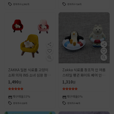
판매개수
1,501
개
판매개수
716
개
ZAKKA 일본 식료품 고양이
Zakka 식료품 창조적 인 여름
소파 의자 INS 소녀 심장 창조
스타일 펭귄 화이트 베어 인형
적 인 마이크로 장면 수지 인형
장면 수지 공예 장식품 공장 아
1,490
1,310
원
원
작은 장식품
울렛
재구매율
33%
재구매율
0%
판매개수
228
개
판매개수
46
개