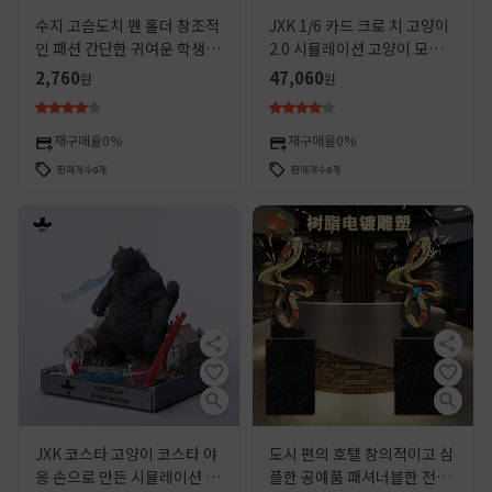
수지 고슴도치 펜 홀더 창조적
JXK 1/6 카드 크로 치 고양이
인 패션 간단한 귀여운 학생 만
2.0 시뮬레이션 고양이 모델
화 사무실 연구 데스크탑 홈 장
패션 장난감 손으로 만든 데스
2,760
47,060
원
원
식
크탑 작은 장식품 선물
재구매율
0%
재구매율
0%
판매개수
0
개
판매개수
0
개
JXK 코스타 고양이 코스타 야
도시 편의 호텔 창의적이고 심
옹 손으로 만든 시뮬레이션 고
플한 공예품 패셔너블한 전기