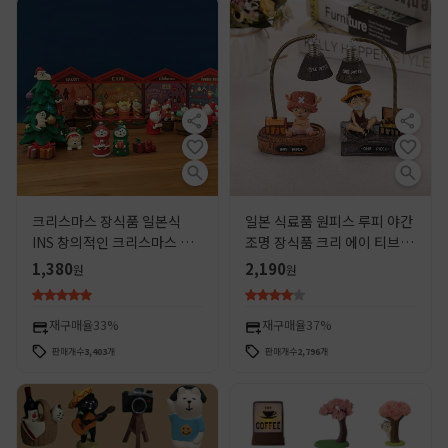
크리스마스 장식품 일본식
일본 식료품 원피스 루피 야간
INS 창의적인 크리스마스 선
조명 장식품 크리 에이 티브 헬
물 가정용 잡화 ZAKKA 수지
기 인형 수지 공예 선물 학생
1,380
2,190
원
원
공예품 귀여운 디자인
선물
재구매율
33%
재구매율
37%
판매개수
3,403
개
판매개수
2,796
개