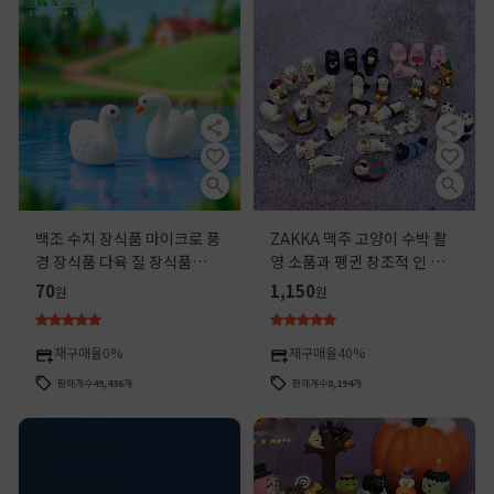
백조 수지 장식품 마이크로 풍
ZAKKA 맥주 고양이 수박 촬
경 장식품 다육 질 장식품
영 소품과 펭귄 창조적 인 마이
Zakka 창조적 인 선물 장식품
크로 풍경 일본 공예 데스크탑
70
1,150
원
원
커플 백조
장식품
재구매율
0%
재구매율
40%
판매개수
49,436
개
판매개수
8,194
개