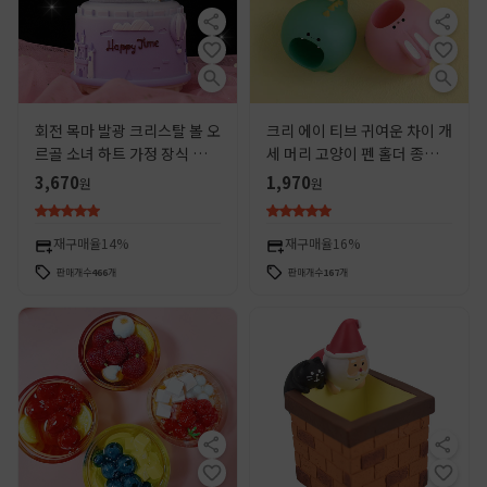
회전 목마 발광 크리스탈 볼 오
크리 에이 티브 귀여운 차이 개
르골 소녀 하트 가정 장식 뮤직
세 머리 고양이 펜 홀더 종이
박스 어린이 생일 선물 도매
클립 보관 사무실 문구 작은 장
3,670
1,970
원
원
식품 ZAKKA 식료품 점
재구매율
14%
재구매율
16%
판매개수
466
개
판매개수
167
개