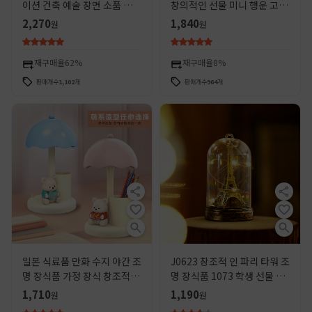
이션 건축 예술 장면 소품 모래
창의적인 선물 미니 행운 고양
판 마이크로 풍경 문화 창조적
이 장식품 레진 미니어처 레진
2,270
1,840
원
원
인 장식품
소형 장식품
재구매율
62%
재구매율
8%
판매개수
1,102
개
판매개수
964
개
일본 식료품 만화 수지 야간 조
J0623 창조적 인 파리 타워 조
명 장식품 가정 장식 창조적 인
명 장식품 1073 학생 선물 가
가정 침대 옆 장식품 학생 선물
정 장식 야광 장식품 도매
1,710
1,190
원
원