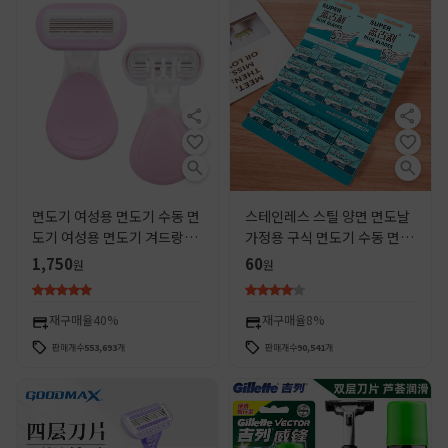
면도기 여성용 면도기 수동 면
스테인레스 스틸 양면 면도날
도기 여성용 면도기 겨드랑이
가정용 구식 면도기 수동 면도
면도기 제모기 면도기 940
달러 매장 공급 도매
1,750
60
원
원
재구매율
40%
재구매율
8%
판매개수
553,693
개
판매개수
90,541
개