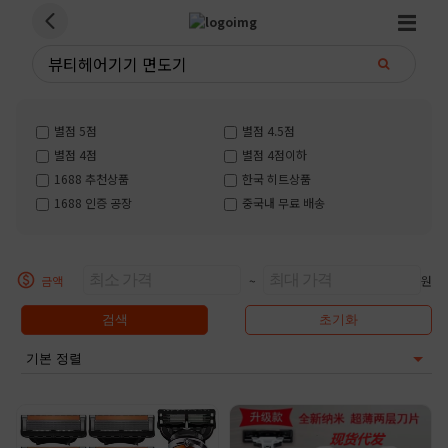
별점 5점
별점 4.5점
별점 4점
별점 4점이하
1688 추천상품
한국 히트상품
1688 인증 공장
중국내 무료 배송
금액
~
원