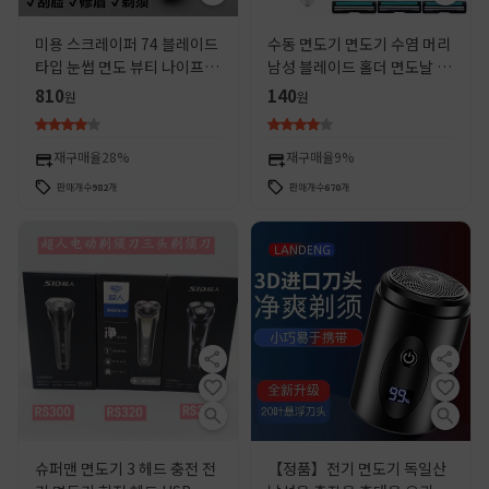
미용 스크레이퍼 74 블레이드
수동 면도기 면도기 수염 머리
타입 눈썹 면도 뷰티 나이프 홀
남성 블레이드 홀더 면도날 면
더 전문 측면 면도 면도 얼굴
도날 제조 업체 재고 도매
810
140
원
원
면도 헤드 면도 칼
재구매율
28%
재구매율
9%
판매개수
982
개
판매개수
670
개
슈퍼맨 면도기 3 헤드 충전 전
【정품】전기 면도기 독일산