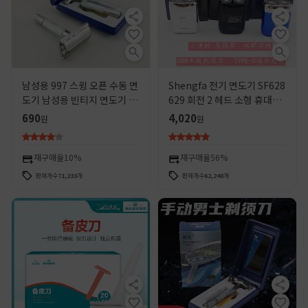
남성용 997 스윙 오픈 수동 면
Shengfa 전기 면도기 SF628
도기 남성용 빈티지 면도기 양
629 회전 2 헤드 소형 휴대용
면 스테인리스 스틸 블레이드
면도기 TYPE-C
690
4,020
원
원
(보관 상자 포함)
재구매율
10%
재구매율
56%
판매개수
71,233
개
판매개수
62,240
개