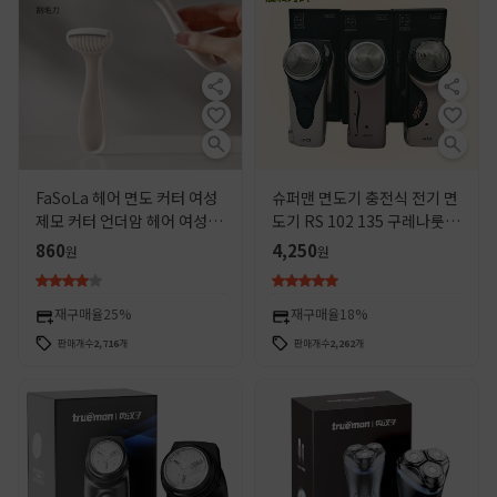
FaSoLa 헤어 면도 커터 여성
슈퍼맨 면도기 충전식 전기 면
제모 커터 언더암 헤어 여성 매
도기 RS 102 135 구레나룻이
뉴얼 면도 커터 개인 면도
있는 113 로터리 커터
860
4,250
원
원
재구매율
25%
재구매율
18%
판매개수
2,716
개
판매개수
2,262
개