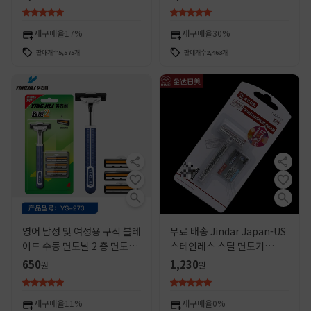
재구매율
17%
재구매율
30%
판매개수
5,575
개
판매개수
2,463
개
영어 남성 및 여성용 구식 블레
무료 배송 Jindar Japan-US
이드 수동 면도날 2 층 면도날
스테인레스 스틸 면도기
눈썹 트리밍 면도 나이프
A2025 블레이드 홀더의 구식
650
1,230
원
원
수동 면도날
재구매율
11%
재구매율
0%