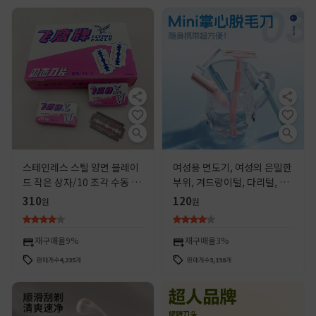
스테인레스 스틸 양면 블레이
여성용 면도기, 여성의 은밀한
드 작은 상자/10 조각 수동 남
부위, 겨드랑이털, 다리털, 일
성 구식 면도날 면도기
회용 음모 면도기, 미니 면도
310
120
원
원
기
재구매율
9%
재구매율
3%
판매개수
4,235
개
판매개수
3,198
개