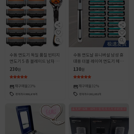
수동 면도기 독일 품질 빈티지
수동 면도날 유니버설 남성 휴
면도기 5 층 블레이드 남자 면
대용 더블 레이어 면도기 헤드
도기 커터 헤드 5 층 유니버설
2 개의 액세서리 도매 세척 3
230
130
원
원
개
재구매율
23%
재구매율
32%
판매개수
308,670
개
판매개수
202,052
개