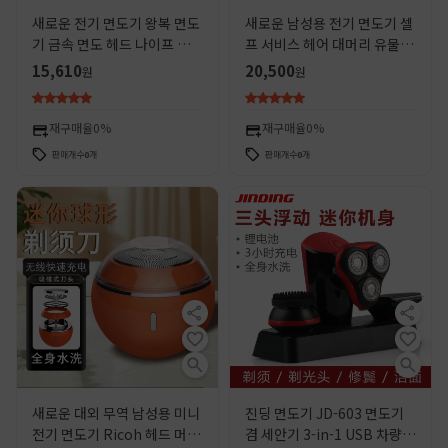
새로운 전기 면도기 왕복 면도
새로운 남성용 전기 면도기 셀
기 금속 면도 헤드 나이프 남성
프 서비스 헤어 대머리 유물 충
용 헤어 클리퍼 더블 헤드 제조
전식 면도기 헤어 클리퍼 공장
15,610
20,500
원
원
업체
콘센트
재구매율
0%
재구매율
0%
판매개수
0
개
판매개수
0
개
새로운 대외 무역 남성용 미니
진딩 면도기 JD-603 면도기
전기 면도기 Ricoh 헤드 머신
겸 세안기 3-in-1 USB 차량용