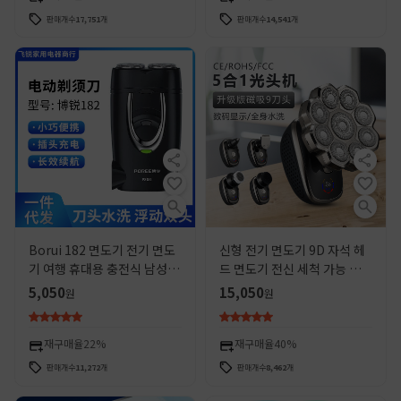
판매개수
17,751
개
판매개수
14,541
개
Borui 182 면도기 전기 면도
신형 전기 면도기 9D 자석 헤
기 여행 휴대용 충전식 남성용
드 면도기 전신 세척 가능 광두
수염 칼
용 면도기 5-in-1 세트 해외판
5,050
15,050
원
원
재구매율
22%
재구매율
40%
판매개수
11,272
개
판매개수
8,462
개