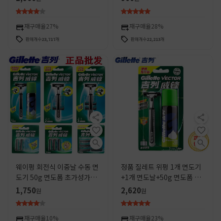
재구매율
27%
재구매율
28%
판매개수
23,717
개
판매개수
22,213
개
웨이펑 회전식 이중날 수동 면
정품 질레트 위펑 1개 면도기
도기 50g 면도폼 초가성가비
+1개 면도날+50g 면도폼 남
면도기 세트
성용 수동 면도기 도매
1,750
2,620
원
원
재구매율
10%
재구매율
23%