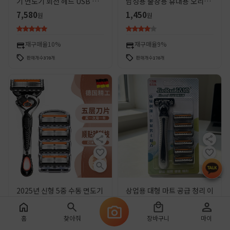
기 면도기 회전 헤드 USB 충
남성용 출장용 휴대용 오리지
전 RS 300 320 322
널 자동 디지털 디스플레이
7,580
1,450
원
원
2024년 신형
재구매율
10%
재구매율
9%
판매개수
370
개
판매개수
170
개
2025년 신형 5중 수동 면도기
상업용 대형 마트 공급 청리 이
휴대용 제모 면도기 다중 레이
중 센서 면도날 구식 수동 면도
어 면도날 스테인리스 면도기
기 남성용 수염 면도기 1개 면
920
620
원
원
홈
찾아줘
장바구니
마이
해외 판매
도기 6개 면도날