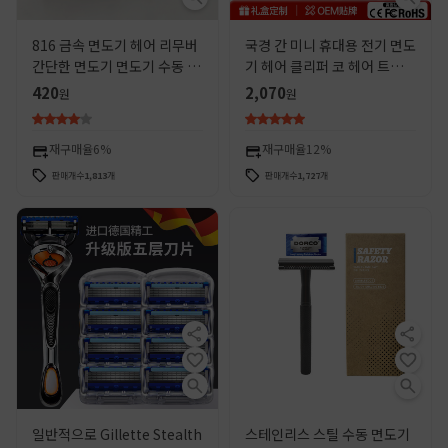
816 금속 면도기 헤어 리무버
국경 간 미니 휴대용 전기 면도
간단한 면도기 면도기 수동 면
기 헤어 클리퍼 코 헤어 트리머
도기 홀더
뷰티 트림 세트 플레이트 드래
420
2,070
원
원
곤 및 피닉스 헤어 클리퍼
재구매율
6%
재구매율
12%
판매개수
1,813
개
판매개수
1,727
개
일반적으로 Gillette Stealth
스테인리스 스틸 수동 면도기