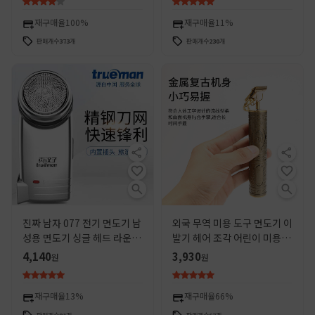
재구매율
100%
재구매율
11%
판매개수
373
개
판매개수
230
개
진짜 남자 077 전기 면도기 남
외국 무역 미용 도구 면도기 이
성용 면도기 싱글 헤드 라운드
발기 헤어 조각 어린이 미용실
헤드 충전식 미니 회전 면도기
면도기 전기 면도기
4,140
3,930
원
원
재구매율
13%
재구매율
66%