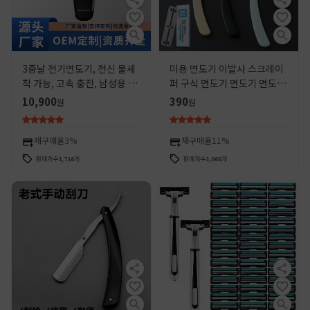
3중날 전기면도기, 전신 물세
미용 면도기 이발사 스크레이
척 가능, 고속 충전, 남성용 면
퍼 구식 면도기 면도기 면도날
도기, 가정용, 공장 직송, 도매
면도날 면도기
10,900
390
원
원
재구매율
3%
재구매율
11%
판매개수
1,716
개
판매개수
1,068
개