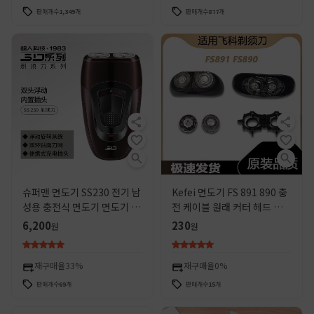
판매개수
1,349
개
판매개수
877
개
슈퍼맨 면도기 SS230 전기 남
Kefei 면도기 FS 891 890 충
성용 충전식 면도기 면도기 면
전 케이블 원래 커터 헤드 액세
도기 빨 면도기
서리 블레이드 공간 작은 UFO
6,200
230
원
원
그물 커버
재구매율
33%
재구매율
0%
판매개수
69
개
판매개수
15
개