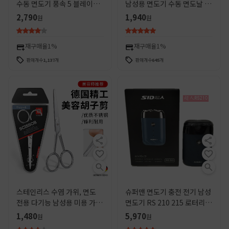
수동 면도기 풍속 5 블레이드
남성용 면도기 수동 면도날 면
Gillette 남성용 5 레이어 면
도기 수동 면도날
2,790
1,940
원
원
도기
재구매율
1%
재구매율
1%
판매개수
1,137
개
판매개수
645
개
스테인리스 수염 가위, 면도
슈퍼맨 면도기 충전 전기 남성
전용 다기능 남성용 미용 가
면도기 RS 210 215 로터리 2
위, 코털 가위, 트리머
플로팅 헤드 USB 충전
1,480
5,970
원
원