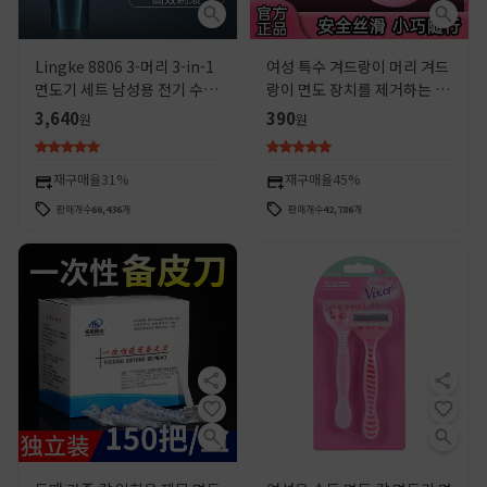
Lingke 8806 3-머리 3-in-1
여성 특수 겨드랑이 머리 겨드
면도기 세트 남성용 전기 수염
랑이 면도 장치를 제거하는 여
칼 빨 USB 충전식
성용 특수 겨드랑이 제모 유물
3,640
390
원
원
재구매율
31%
재구매율
45%
판매개수
66,436
개
판매개수
42,786
개