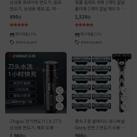
남성용 프라이빗 면도기, 음모
정품 질레트 위펑 1개의 칼날
면도기, 남성용 제모 칼, 여성
홀더와 1개의 칼날 헤드가 있
용 겨드랑이 털 면도기, 다리
는 회전식 이중 면도기 남성용
690
1,520
원
원
털 유물, 소형 제모기
수동 면도기
재구매율
15%
재구매율
22%
판매개수
28,163
개
판매개수
26,409
개
Zhigao 전기면도기 CX-ZT3
풍속 3 층 블레이드 유니버설
남성용 면도기, 해외 도매 및
Geely 전면 3 면도기 수동 면
맞춤형 배송
도날 남성 면도 수염
1,960
900
원
원