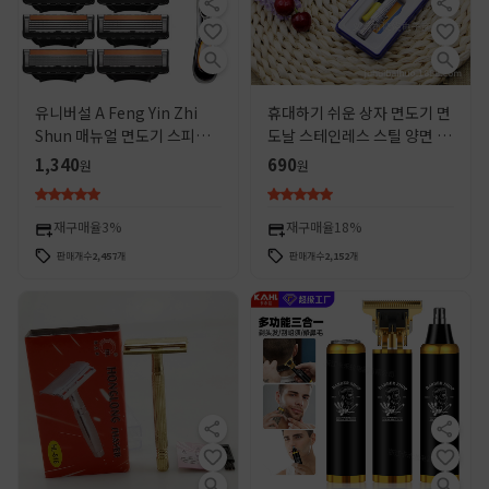
유니버설 A Feng Yin Zhi
휴대하기 쉬운 상자 면도기 면
Shun 매뉴얼 면도기 스피드
도날 스테인레스 스틸 양면 수
블레이드 남자 5 층 커터 헤드
동 면도기 홀더 남성용 면도기
1,340
690
원
원
Geely Razor Blade Hold
재구매율
3%
재구매율
18%
판매개수
2,457
개
판매개수
2,152
개