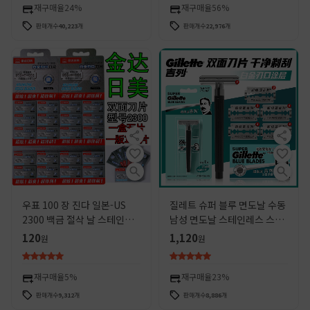
재구매율
24%
재구매율
56%
판매개수
40,223
개
판매개수
22,976
개
우표 100 장 진다 일본-US
질레트 슈퍼 블루 면도날 수동
2300 백금 절삭 날 스테인레
남성 면도날 스테인레스 스틸
스 구식 수동 면도 칼날
양면 블레이드 빈티지 면도날
120
1,120
원
원
재구매율
5%
재구매율
23%
판매개수
9,312
개
판매개수
8,886
개