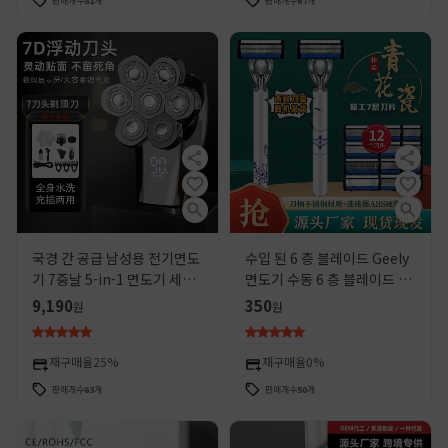
판매개수
81
개
판매개수
67
개
국경 간 공급 남성용 전기면도
수입 된 6 층 블레이드 Geely
기 7중날 5-in-1 면도기 세트
면도기 수동 6 층 블레이드 면
휴대용
도날 수염 나이프 남성
9,190
350
원
원
재구매율
25%
재구매율
0%
판매개수
63
개
판매개수
50
개