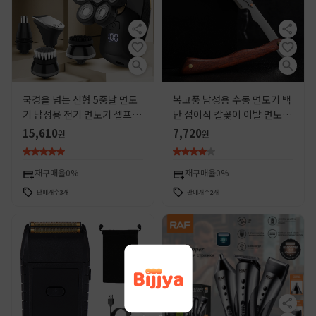
국경을 넘는 신형 5중날 면도
복고풍 남성용 수동 면도기 백
기 남성용 전기 면도기 셀프 면
단 접이식 칼꽂이 이발 면도 스
도기 5-in-1 세트 제조업체
타일링 칼 미용 면도기
15,610
7,720
원
원
재구매율
0%
재구매율
0%
판매개수
3
개
판매개수
2
개