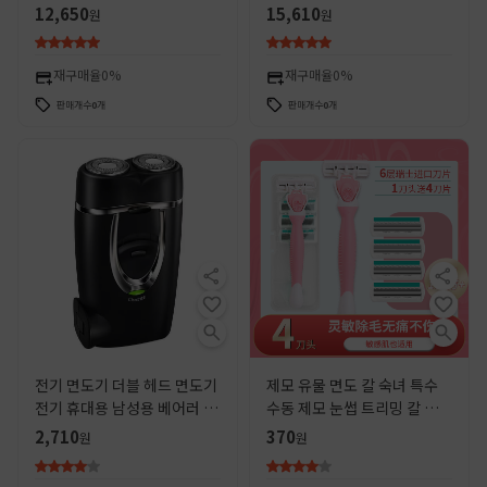
구형 면도기 충전 수염 칼 제조
면도기
12,650
15,610
원
원
업체
재구매율
0%
재구매율
0%
판매개수
0
개
판매개수
0
개
전기 면도기 더블 헤드 면도기
제모 유물 면도 칼 숙녀 특수
전기 휴대용 남성용 베어러 플
수동 제모 눈썹 트리밍 칼 겨드
로팅 면도기
랑이 머리 다리 머리 개인 부품
2,710
370
원
원
면도 해외 무역