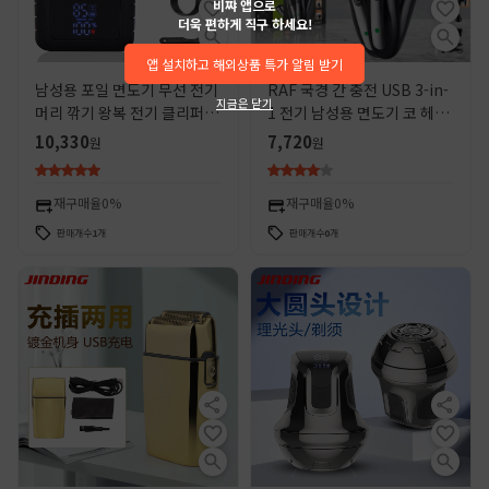
비쨔 앱으로
더욱 편하게 직구 하세요!
앱 설치하고 해외상품 특가 알림 받기
남성용 포일 면도기 무선 전기
RAF 국경 간 충전 USB 3-in-
지금은 닫기
머리 깎기 왕복 전기 클리퍼 충
1 전기 남성용 면도기 코 헤어
전식 다기능 미용
트리머 미용 및 헤어 세트
10,330
7,720
원
원
재구매율
0%
재구매율
0%
판매개수
1
개
판매개수
0
개