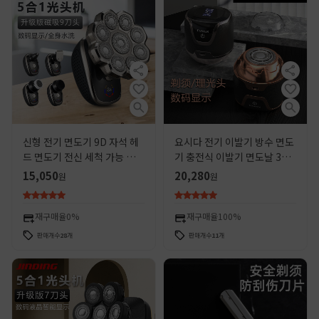
신형 전기 면도기 9D 자석 헤
요시다 전기 이발기 방수 면도
드 면도기 전신 세척 가능 광두
기 충전식 이발기 면도날 360
용 면도기 5-in-1 세트 해외판
도 회전 가능
15,050
20,280
원
원
재구매율
0%
재구매율
100%
판매개수
28
개
판매개수
11
개