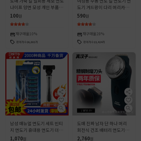
도매 가죽 칼 일회용 제모 면도
여성용 수동 면도 칼 면도기 면
나이프 양면 모성 개인 부품 긁
도기 겨드랑이 다리 머리카락
힘 방지 여성 가구
음모 제모 칼 6 레이어 블레이
100
590
원
원
드
재구매율
10%
재구매율
28%
판매개수
26,001
개
판매개수
13,424
개
남성 매뉴얼 면도기 세트 빈티
도매 진짜 남자 단 하나 머리
지 면도기 휴대용 면도기 더블
회전식 건조 배터리 면도기
블레이드 면도기 도매
RSGX-082 사용 2 5 건전지
1,070
2,760
원
원