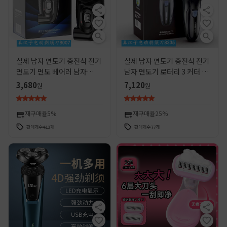
실제 남자 면도기 충전식 전기
실제 남자 면도기 충전식 전기
면도기 면도 베어러 남자
남자 면도기 로터리 3 커터 헤
RSCX-8007 싱글 헤드 회전
드 8335 플로팅 커터 헤드 면
3,680
7,120
원
원
2W
도
재구매율
5%
재구매율
25%
판매개수
413
개
판매개수
77
개