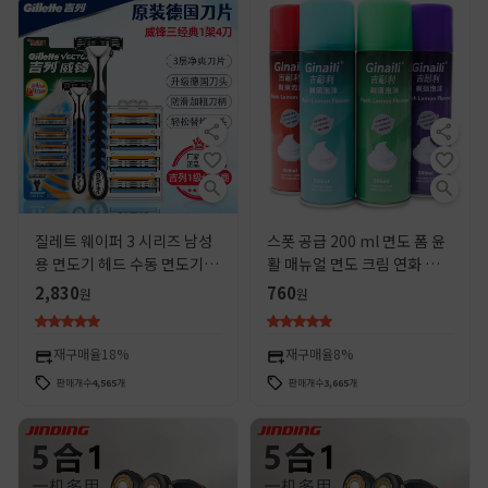
질레트 웨이퍼 3 시리즈 남성
스폿 공급 200 ml 면도 폼 윤
용 면도기 헤드 수동 면도기 3
활 매뉴얼 면도 크림 연화 수염
레이어 독일 블레이드 정품 교
목욕 면도 폼
2,830
760
원
원
체 웨이퍼 헤드
재구매율
18%
재구매율
8%
판매개수
4,565
개
판매개수
3,665
개