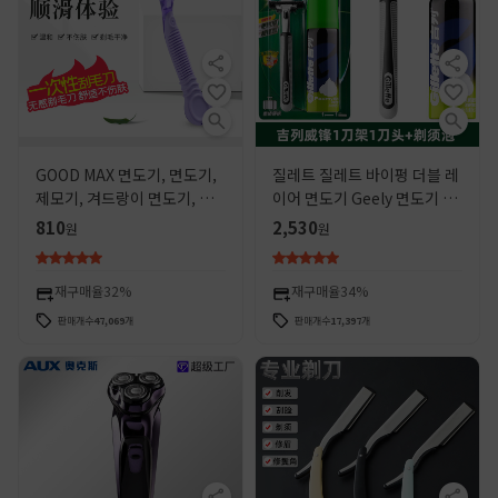
GOOD MAX 면도기, 면도기,
질레트 질레트 바이펑 더블 레
제모기, 겨드랑이 면도기, 제
이어 면도기 Geely 면도기 1
모기, 여성용 프라이빗 면도기
블레이드 1 헤드 50g 면도 폼
810
2,530
원
원
재구매율
32%
재구매율
34%
판매개수
47,069
개
판매개수
17,397
개