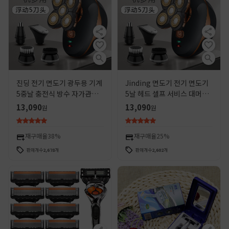
진딩 전기 면도기 광두용 기계
Jinding 면도기 전기 면도기
5중날 충전식 방수 자가관리
5날 헤드 셀프 서비스 대머리
광두용 5-in-1 면도기
유물 충전식 방수 면도기 공장
13,090
13,090
원
원
재구매율
38%
재구매율
25%
판매개수
2,678
개
판매개수
2,602
개