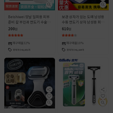
Beishiwei 양날 일회용 피부
보관 상자가 있는 도매 남성용
준비 칼 부인과 면도기 수술용
수동 면도기 상자 남성용 회전
헤어 칼 가정용 개인 부품 면도
식 구식 면도기 홀더
200
610
원
원
재구매율
32%
재구매율
10%
판매개수
41,651
개
판매개수
41,169
개