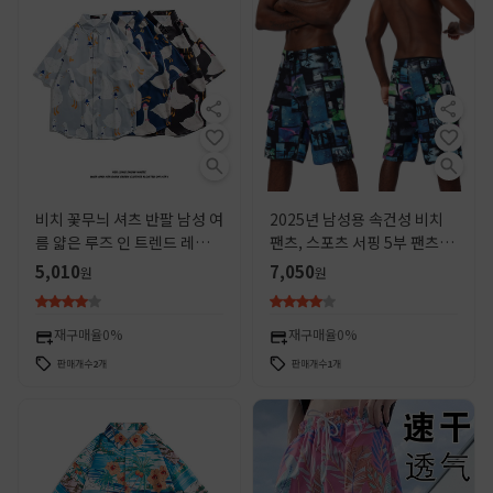
비치 꽃무늬 셔츠 반팔 남성 여
2025년 남성용 속건성 비치
름 얇은 루즈 인 트렌드 레트로
팬츠, 스포츠 서핑 5부 팬츠,
하와이 레이지 코트 셔츠
남성용 캐주얼 루즈 휴가 반바
5,010
7,050
원
원
지의 국경 간 전문 공급
재구매율
0%
재구매율
0%
판매개수
2
개
판매개수
1
개