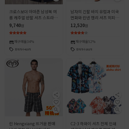
크로스보더 아마존 남성복 여
남자의 긴팔 바지 유럽과 미국
름 캐주얼 반팔 셔츠 스트라이
면화와 린넨 헨리 셔츠 히피 캐
프 비치 드로스트링 반바지 투
주얼 비치 세트 단색 유럽 코드
9,740
12,520
원
원
피스 세트
크로스 보더 재고
재구매율
34%
재구매율
52%
판매개수
423
개
판매개수
282
개
린 Hengxiang 뜨거운 판매
C2-3 하와이 셔츠 전체 인쇄