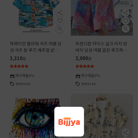
하와이안 플라워 셔츠 여름 남
트렌디한 아이스 실크 비치 반
성 셔츠 탑 루즈 캐주얼 반팔
바지 남성 여름 얇은 루즈하고
핸섬 해변 휴가 셔츠
다재다능한 얇은 속건성 수영
3,310
2,090
원
원
복 해변 휴가 큰 바지
재구매율
0%
재구매율
0%
판매개수
1
개
판매개수
1
개