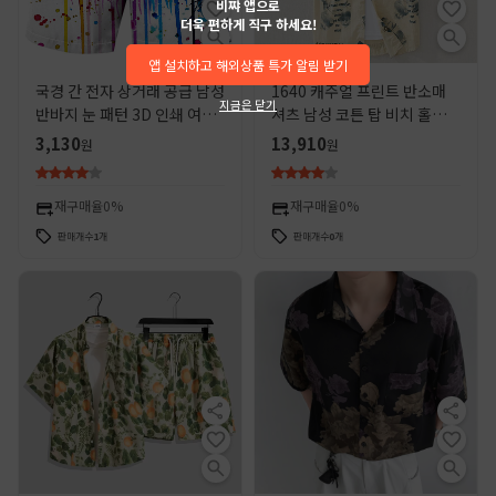
비쨔 앱으로
더욱 편하게 직구 하세요!
앱 설치하고 해외상품 특가 알림 받기
국경 간 전자 상거래 공급 남성
1640 캐주얼 프린트 반소매
지금은 닫기
반바지 눈 패턴 3D 인쇄 여름
셔츠 남성 코튼 탑 비치 홀리데
비치 바지 캐주얼 바지 머리카
이 셔츠 자켓 드롭 배송
3,130
13,910
원
원
락 세대
재구매율
0%
재구매율
0%
판매개수
1
개
판매개수
0
개