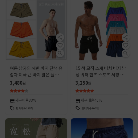
여름 남자의 해변 바지 단색 유
15 색 모직 소재 비치 바지 남
럽과 미국 큰 바지 얇은 플러스
성 쿼터 팬츠 스포츠 서핑 반바
사이즈 스포츠 반바지 속건 캐
지 남성 제조업체 도매 국경 직
3,480
3,250
원
원
주얼 반바지 도매
접 공급
재구매율
33%
재구매율
40%
판매개수
125
개
판매개수
100
개