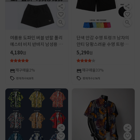
여름용 도파민 버블 반팔 폴리
단색 안감 수영 트렁크 남자의
에스터 비치 반바지 남성용 닥
안티 당황스러운 수영 트렁크
스훈트 강아지 자수 3부 속건
느슨한 빠른 건조 래프팅은 남
4,180
5,290
원
원
캐주얼 팬츠
성용 비치 바지 도매 출시 가능
재구매율
2%
재구매율
33%
판매개수
925
개
판매개수
176
개