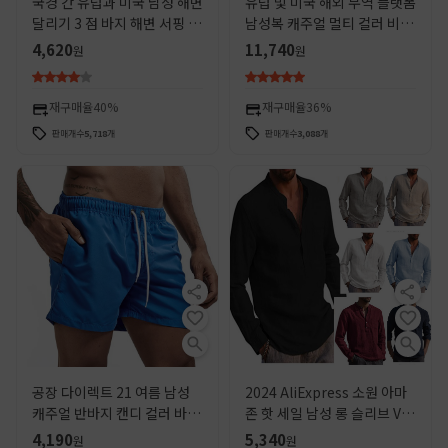
국경 간 유럽과 미국 남성 해변
유럽 및 미국 해외 무역 플랫폼
달리기 3 점 바지 해변 서핑 속
남성복 캐주얼 멀티 컬러 비치
건 반바지 느슨한 스포츠 및 레
웨어 뱀부 주름 반팔 투피스 세
4,620
11,740
원
원
저 홈 바지
트
재구매율
40%
재구매율
36%
판매개수
5,718
개
판매개수
3,088
개
공장 다이렉트 21 여름 남성
2024 AliExpress 소원 아마
캐주얼 반바지 캔디 컬러 바지
존 핫 세일 남성 롱 슬리브 V-
남자 10 색 외환 비치 바지 로
Neck 캐주얼 비치 셔츠 남성
4,190
5,340
원
원