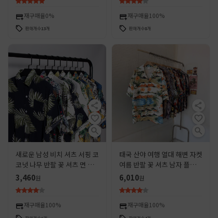
재구매율
0%
재구매율
100%
판매개수
13
개
판매개수
8
개
새로운 남성 비치 셔츠 서핑 코
태국 산야 여행 열대 해변 자켓
코넛 나무 반팔 꽃 셔츠 면 린
여름 반팔 꽃 셔츠 남자 플러스
넨 해변 하와이 루즈 프린트 셔
사이즈 유행 해변 휴가 셔츠
3,460
6,010
원
원
츠
재구매율
100%
재구매율
100%