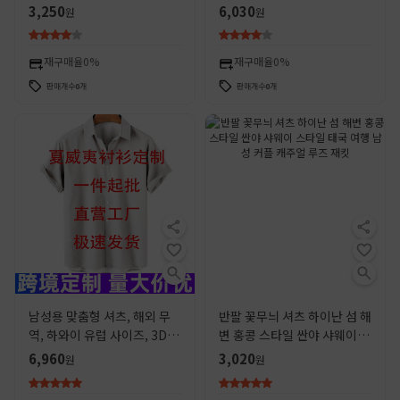
변 하와이 루즈 프린트 셔츠
속건 반팔 셔츠 커플 세트
3,250
6,030
원
원
재구매율
0%
재구매율
0%
판매개수
0
개
판매개수
0
개
남성용 맞춤형 셔츠, 해외 무
반팔 꽃무늬 셔츠 하이난 섬 해
역, 하와이 유럽 사이즈, 3D 프
변 홍콩 스타일 싼야 샤웨이 스
린트 비치 셔츠, 다양한 색상
타일 태국 여행 남성 커플 캐주
6,960
3,020
원
원
과 사이즈, 패셔너블한 반팔
얼 루즈 재킷