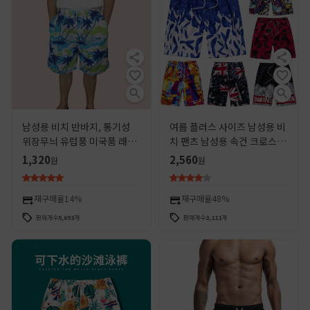
남성용 비치 반바지, 통기성
여름 플러스 사이즈 남성용 비
위장무늬 유럽풍 미국풍 래프
치 팬츠 남성용 속건 크로스 보
팅 수영 반바지, 속건 홈웨어
더 반바지 느슨한 커플 반바지
1,320
2,560
원
원
캐주얼 팬츠, 인스타 스타일
남성용 큰 바지 남성용 바지
반바지
재구매율
14%
재구매율
48%
판매개수
5,693
개
판매개수
3,111
개