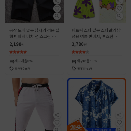
공장 도매 얇은 남자의 검은 실
패트릭 스타 같은 스타일의 남
행 반바지 비치 선 스크린 바지
성용 여름 반바지, 루즈한 잠
플러스 사이즈 플러스 지방 스
옷, 스폰지밥 캐주얼 팬츠, 커
2,190
2,780
원
원
포츠 탄성
플 해변 휴가 비치 팬츠
재구매율
0%
재구매율
50%
판매개수
35
개
판매개수
31
개