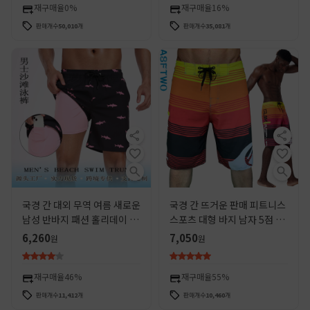
재구매율
0%
재구매율
16%
판매개수
50,010
개
판매개수
35,081
개
국경 간 대외 무역 여름 새로운
국경 간 뜨거운 판매 피트니스
남성 반바지 패션 홀리데이 비
스포츠 대형 바지 남자 5점 복
치 바지 남자 플러스 사이즈 4
숭아 피부 서핑 빠른 건조 해변
6,260
7,050
원
원
코너 밀크 실크 내부
바지 2024 반바지
재구매율
46%
재구매율
55%
판매개수
11,412
개
판매개수
10,460
개