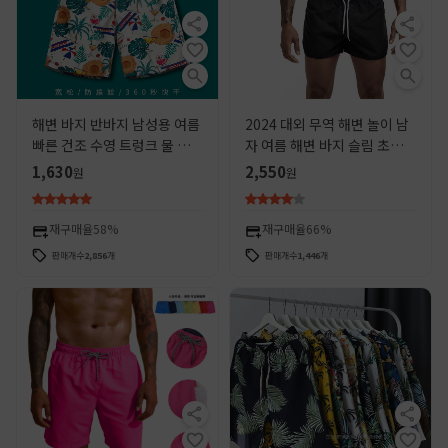
해변 바지 반바지 남성용 여름
2024 대외 무역 해변 놀이 남
빠른 건조 수영 트렁크 물 조절
자 여름 해변 바지 슬림 초박형
가능한 느슨한 캐주얼 트렌디
빠른 건조 스포츠 남자 반바지
1,630
2,550
원
원
브랜드 대형 바지 바지 아이스
제조 업체 공급
실크
재구매율
58%
재구매율
66%
판매개수
2,856
개
판매개수
1,446
개