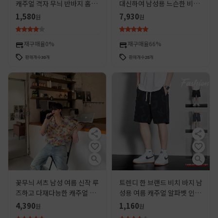
캐주얼 격자 무늬 반바지 홈 루
대신하여 남성용 느슨한 비치
즈 플러스 사이즈 대형 바지 속
반바지 남성 캐주얼 5 점 바지
1,580
7,930
원
원
건성 5점 비치 바지
제조업체
재구매율
0%
재구매율
66%
판매개수
30
개
판매개수
28
개
꽃무늬 셔츠 남성 여름 신작 루
트렌디 한 브랜드 비치 바지 남
즈하고 다재다능한 캐주얼 반
성용 여름 캐주얼 알파벳 인쇄
소매 셔츠 비치 리조트 스타일
스포츠 반바지 느슨한 얇은 얼
4,390
1,160
원
원
라펠 카디건 탑
음 실크 빠른 건조 바지