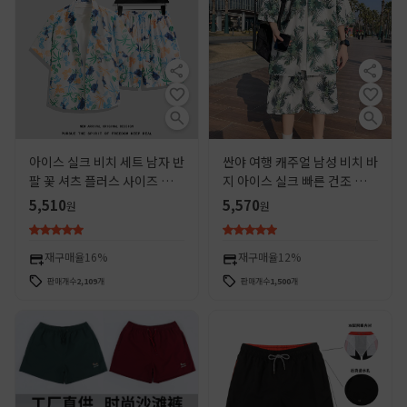
아이스 실크 비치 세트 남자 반
싼야 여행 캐주얼 남성 비치 바
팔 꽃 셔츠 플러스 사이즈 느슨
지 아이스 실크 빠른 건조 꽃
한 하와이 빠른 건조 캐주얼 반
반바지 해변 휴일 꽃 셔츠 하와
5,510
5,570
원
원
바지 커플 세트
이 세트
재구매율
16%
재구매율
12%
판매개수
2,109
개
판매개수
1,500
개