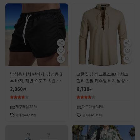
남성용 비치 반바지, 남성용 3
고품질 남성 크로스보더 셔츠
부 바지, 해변 스포츠 속건 바
헨리 긴팔 캐주얼 비치 남성 유
지, 캐주얼 바지, 수영복, 로고
럽과 미국 스탠드 칼라 히피 셔
2,060
6,730
원
원
맞춤 제작 가능
츠
재구매율
38%
재구매율
34%
판매개수
6,597
개
판매개수
2,818
개