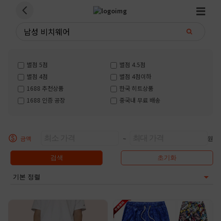
별점 5점
별점 4.5점
별점 4점
별점 4점이하
1688 추천상품
한국 히트상품
1688 인증 공장
중국내 무료 배송
금액
~
원