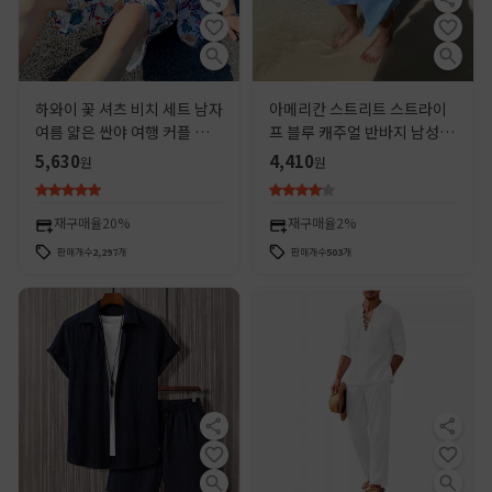
하와이 꽃 셔츠 비치 세트 남자
아메리칸 스트리트 스트라이
여름 얇은 싼야 여행 커플 해변
프 블루 캐주얼 반바지 남성 여
휴가 여행 착용
름 트렌디 루즈 속건성 통기성
5,630
4,410
원
원
드로스트링 비치 반바지
재구매율
20%
재구매율
2%
판매개수
2,297
개
판매개수
503
개