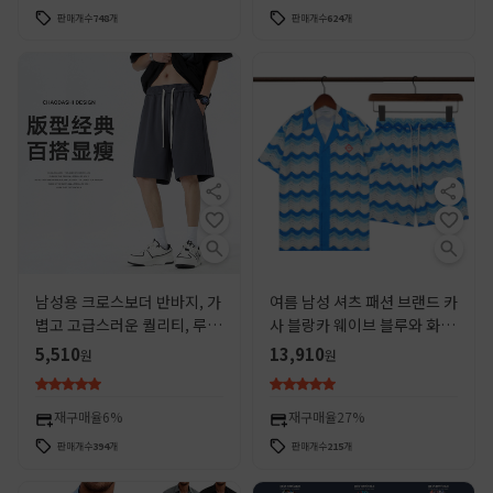
판매개수
748
개
판매개수
624
개
남성용 크로스보더 반바지, 가
여름 남성 셔츠 패션 브랜드 카
볍고 고급스러운 퀄리티, 루즈
사 블랑카 웨이브 블루와 화이
핏 5부 바지, 속건 아이스 실
트 컬러 매칭 프린트 비치 캐주
5,510
13,910
원
원
크, 외국 무역 캐주얼 비치 팬
얼 반바지 셔츠
츠
재구매율
6%
재구매율
27%
판매개수
394
개
판매개수
215
개