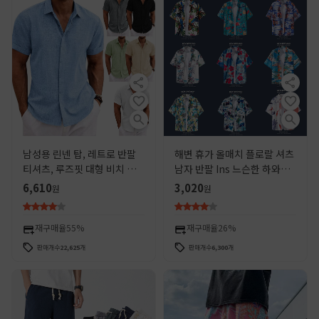
남성용 린넨 탑, 레트로 반팔
해변 휴가 올매치 플로랄 셔츠
티셔츠, 루즈핏 대형 비치 셔
남자 반팔 Ins 느슨한 하와이
츠
레트로 스타일 비치 셔츠 재킷
6,610
3,020
원
원
재구매율
55%
재구매율
26%
판매개수
22,625
개
판매개수
6,300
개