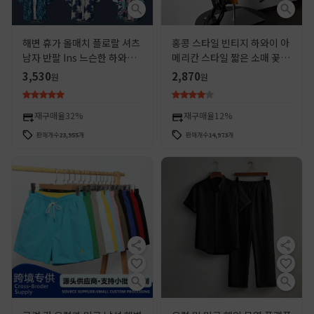
해변 휴가 올매치 플로랄 셔츠
홍콩 스타일 빈티지 하와이 아
남자 반팔 Ins 느슨한 하와이
메리칸 스타일 짧은 소매 꽃 셔
레트로 스타일 비치 셔츠 재킷
츠 남성 여름 캐주얼 트렌디 한
3,530
2,870
원
원
비치 커플 셔츠
재구매율
32%
재구매율
12%
판매개수
23,955
개
판매개수
14,973
개