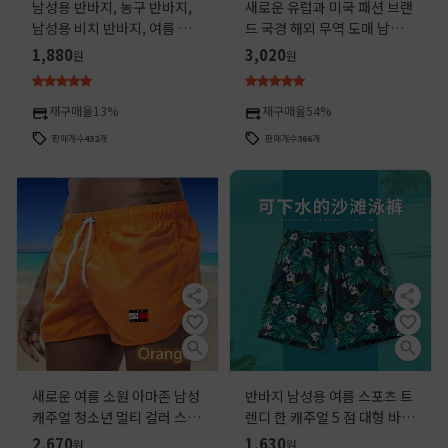
남성용 반바지, 농구 반바지,
새로운 유럽과 미국 패션 브랜
남성용 비치 반바지, 여름 남
드 국경 해외 무역 도매 남성
성 스포츠 캐주얼 루즈핏 5부
반바지 여름 방수 속건 통기성
1,880
3,020
원
원
바지, 트렌디한 스포츠 반바지
느슨한 비치 바지 남성
재구매율
13%
재구매율
54%
판매개수
432
개
판매개수
366
개
새로운 여름 소원 아마존 남성
반바지 남성용 여름 스포츠 트
캐주얼 청소년 멀티 컬러 스포
렌디 한 캐주얼 5 점 대형 바지
츠 수영 반바지 남성용 비치 반
트렌디 한 얇은 5 점 느슨한 남
2,670
1,630
원
원