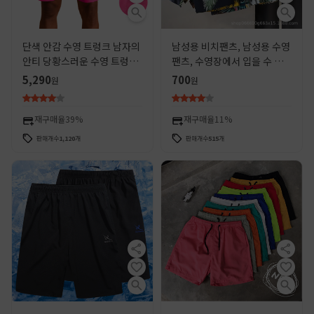
단색 안감 수영 트렁크 남자의
남성용 비치팬츠, 남성용 수영
안티 당황스러운 수영 트렁크
팬츠, 수영장에서 입을 수 있
느슨한 빠른 건조 래프팅은 남
는 5부의 당황스러운 속건 반
5,290
700
원
원
성용 비치 바지 도매 출시 가능
바지, 루즈한 스타일, 온천, 해
변
재구매율
39%
재구매율
11%
판매개수
1,120
개
판매개수
515
개