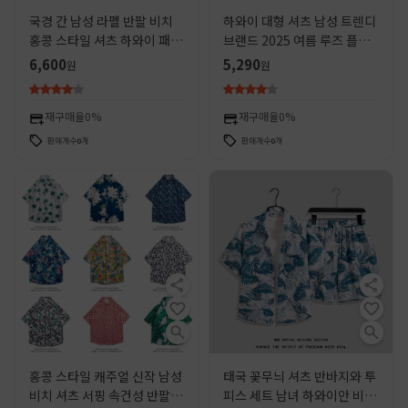
국경 간 남성 라펠 반팔 비치
하와이 대형 셔츠 남성 트렌디
홍콩 스타일 셔츠 하와이 패션
브랜드 2025 여름 루즈 플러
정장 휴가 꽃 셔츠 캐주얼 반바
스 사이즈 뚱뚱한 남자 반팔 비
6,600
5,290
원
원
지
치 꽃 셔츠
재구매율
0%
재구매율
0%
판매개수
0
개
판매개수
0
개
홍콩 스타일 캐주얼 신작 남성
태국 꽃무늬 셔츠 반바지와 투
비치 셔츠 서핑 속건성 반팔 해
피스 세트 남녀 하와이안 비치