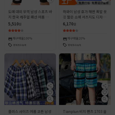
도매 대외 무역 남성 스포츠 바
하와이 남성 휴가 해변 폭발 옷
지 한국 캐주얼 패션 여름 얇은
깃 짧은 소매 셔츠지도 디자인
크롭 바지 남성 비치 바지 크로
을 판매하는 새로운 3D 인쇄
5,510
6,170
원
원
스 보더
국경 간 뜨거운 판매
재구매율
100%
재구매율
20%
판매개수
31
개
판매개수
31
개
플러스 사이즈 여름 코튼 남성
Tianplun 비치 팬츠 1703 을