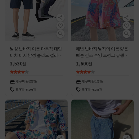
남성 반바지 여름 다목적 대형
해변 반바지 남자의 여름 얇은
비치 바지 남성 솔리드 컬러 캐
빠른 건조 수영 트렁크 유행 인
주얼 반바지 남성 코튼 린넨 스
쇄 큰 바지 느슨한 파자마 바지
3,530
1,600
원
원
포츠 다섯 번째 바지 남성
캐주얼 5 점 바지
재구매율
39%
재구매율
19%
판매개수
5,203
개
판매개수
4,083
개