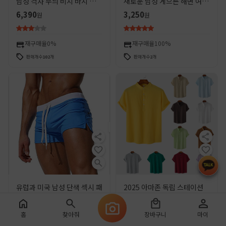
남성 격자 무늬 비치 바지 면
새로운 남성 게으른 해변 여름
느슨한 캐주얼 대형 바지 남성
스타일 빠른 건조 수영복 광동
6,390
3,250
원
원
스포츠 반바지 도매
핫 라이닝
재구매율
0%
재구매율
100%
판매개수
102
개
판매개수
2
개
유럽과 미국 남성 단색 섹시 패
2025 아마존 독립 스테이션
션 백 포켓 디자인 비치 통기성
여름 남성 코튼과 린넨 스탠드
속건 바지 플랫 앵글 비치 팬츠
칼라 캐주얼 반팔 셔츠 비치 티
3,740
7,420
원
원
홈
찾아줘
장바구니
마이
수영 바지
셔츠 셔츠 남성 의류