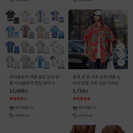
판매개수
6
개
판매개수
4
개
카사블랑카 여름 얇은 남성 반
동북 큰 꽃 셔츠 남자 여름 뉴
팔 카사블랑카 멋진 하이 스트
비치 반팔 셔츠 고급 디자인 센
리트 힙합 비치 슈트 셔츠
스 지방 잘 생긴 하와이 스타일
12,060
3,710
원
원
코트
재구매율
0%
재구매율
0%
판매개수
3
개
판매개수
3
개