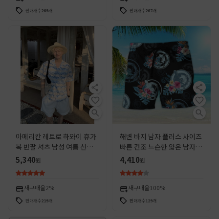
판매개수
269
개
판매개수
267
개
아메리칸 레트로 하와이 휴가
해변 바지 남자 플러스 사이즈
복 반팔 셔츠 남성 여름 신작
빠른 건조 느슨한 얇은 남자 반
해변 캐주얼 다용도 셔츠 트렌
바지 스포츠 캐주얼 꽃 바지 아
5,340
4,410
원
원
디 브랜드
마존 폭발
재구매율
2%
재구매율
100%
판매개수
219
개
판매개수
129
개