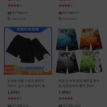
바지
성용 빠른 건조 비치 바지
재구매율
40%
재구매율
80%
판매개수
357
개
판매개수
297
개
남성용 여름 스포츠 반바지,
국경 간 무역 남성 캐주얼 루즈
아이스 실크 신축성 방지 캐주
핏 속건성 비치 팬츠 2024 여
얼 러닝 비치 팬츠, 통기성 좋
름 복숭아 가죽 스타일 스포츠
1,630
7,050
원
원
고 외출용으로도 적합
반바지 남성용
재구매율
50%
재구매율
100%