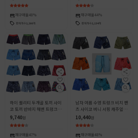
고 포함
재구매율
48%
재구매율
44%
판매개수
2,260
개
판매개수
2,134
개
하이 퀄리티 두개골 토끼 사이
남자 여름 수영 트렁크 비치 팬
코 토끼 반바지 해변 트렁크 수
츠 사이코 버니 서핑 캐주얼 비
영 트렁크 남성 유럽 및 미국
치 팬츠 스트레치 퀵 드라이 트
9,740
10,440
원
원
국경 핫 판매
림 바지
재구매율
47%
재구매율
48%