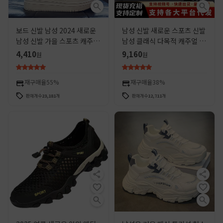
보드 신발 남성 2024 새로운
남성 신발 새로운 스포츠 신발
남성 신발 가을 스포츠 캐주얼
남성 클래식 다목적 캐주얼 신
러닝 남성 아빠 청소년 유행 신
발 여성 신발 패션 신발 편안한
4,410
9,160
원
원
발 유행 신발
통기성 운동화 남성
재구매율
55%
재구매율
38%
판매개수
23,181
개
판매개수
12,711
개