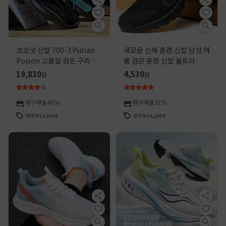
코코넛 신발 700-3 Putian
새로운 신체 훈련 신발 남성 여
Poison 고품질 검은 구리 새
름 검은 훈련 신발 울트라 라이
아빠 신발 남성 스포츠 싱글 신
트 통기성 러닝화 내마모성 고
19,830
4,530
원
원
발 여성 빛나는 운동화
무 신발 남성 운동화
재구매율
46%
재구매율
31%
판매개수
1,631
개
판매개수
1,190
개