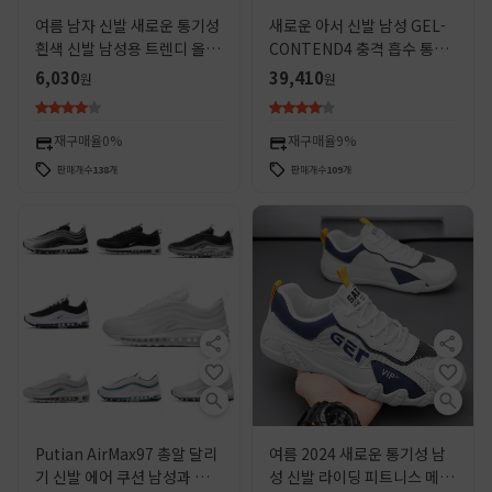
여름 남자 신발 새로운 통기성
새로운 아서 신발 남성 GEL-
흰색 신발 남성용 트렌디 올매
CONTEND4 충격 흡수 통기
치 두꺼운 밑창 운동화 캐주얼
성 로우 탑 캐주얼 장거리 달리
6,030
39,410
원
원
러닝 아빠 트렌디 신발
기 스포츠 운동화
재구매율
0%
재구매율
9%
판매개수
138
개
판매개수
109
개
Putian AirMax97 총알 달리
여름 2024 새로운 통기성 남
기 신발 에어 쿠션 남성과 여성
성 신발 라이딩 피트니스 메쉬