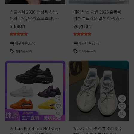
스포츠화 2026 남성용 신발,
대형 남성 신발 2025 운동화
해외 무역, 남성 스포츠화, 여
여름 부드러운 밑창 학생 충격
름 통기성 레이스업 런닝화,
흡수 리바운드 스포츠 신발 통
5,680
20,410
원
원
인기 패션 남성화
기성 야외 운동화 남성 신발
재구매율
31%
재구매율
28%
판매개수
583
개
판매개수
493
개
Putian Purehara HotStep
Yeezy 코코넛 신발 350 순수