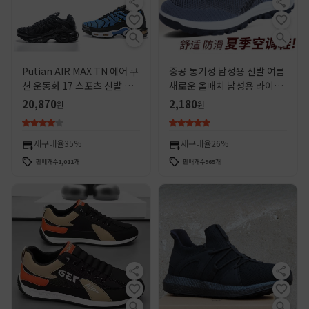
Putian AIR MAX TN 에어 쿠
중공 통기성 남성용 신발 여름
션 운동화 17 스포츠 신발 남
새로운 올매치 남성용 라이트
성 대형 통기성 남성 신발 순수
런닝 슈즈 슬립 온 메쉬 등산
20,870
2,180
원
원
오리지널 캐주얼 신발
신발 도매
재구매율
35%
재구매율
26%
판매개수
1,011
개
판매개수
965
개