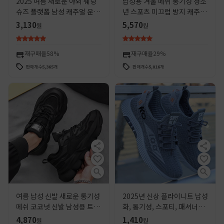
2025 여름 새로운 야외 웨딩
남성용 겨울 메쉬 통기성 청소
슈즈 플랫폼 남성 캐주얼 운동
년 스포츠 미끄럼 방지 캐주얼
화 올 매치 남성용 통기성 런닝
신발 두꺼운 밑창 키높이 런닝
3,130
5,570
원
원
슈즈
화 화이트 아빠 신발
재구매율
58%
재구매율
29%
판매개수
5,365
개
판매개수
5,016
개
여름 남성 신발 새로운 통기성
2025년 신상 플라이니트 남성
메쉬 코코넛 신발 남성용 트렌
화, 통기성, 스포티, 패셔너블,
디 올매치 두꺼운 밑창 운동화
편안한 메쉬 소재, 캐주얼 런
4,870
1,410
원
원