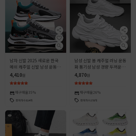
남자 신발 2025 새로운 한국
남성 신발 봄 캐주얼 러닝 운동
메쉬 캐주얼 신발 남성 운동화
화 통기성 남성 경량 두꺼운 단
학생 운동화 토레 신발 국경 도
독 높이 증가 유행 아빠 신발
4,410
4,870
원
원
매
새로운 올 매치
재구매율
35%
재구매율
26%
판매개수
314
개
판매개수
278
개