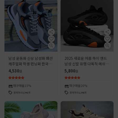
남성 운동화 신상 남성화 패션
2025 새로운 여름 하이 엔드
캐주얼화 학생 런닝화 한국형
남성 신발 유행 다목적 메쉬 통
메쉬 경량 두꺼운 밑창 아빠 신
기성 두꺼운 밑창 청소년 러닝
4,530
5,800
원
원
발
스포츠 및 캐주얼 신발
재구매율
15%
재구매율
20%
판매개수
2,341
개
판매개수
2,248
개