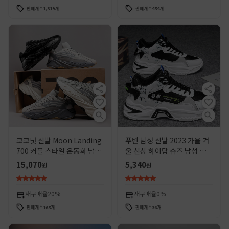
판매개수
1,319
개
판매개수
454
개
코코넛 신발 Moon Landing
푸톈 남성 신발 2023 가을 겨
700 커플 스타일 운동화 남성
울 신상 하이탑 슈즈 남성 스포
용 가벼운 밑창 가죽 통기성 캐
츠 캐주얼 런닝화 남성용 런닝
15,070
5,340
원
원
주얼 아빠 신발 도매
화 아빠 스타일 트렌디 슈즈
재구매율
20%
재구매율
0%
판매개수
165
개
판매개수
36
개