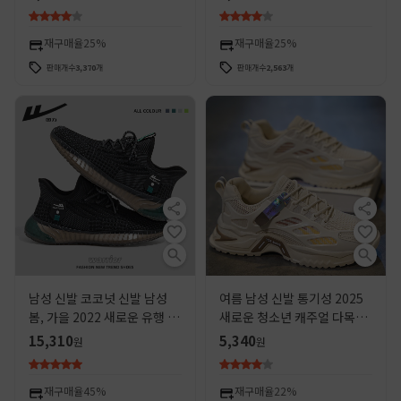
캐주얼 러닝 슈즈
닝화, 아빠 신발 스타일, 트렌
디하고 인기 있는 모델
재구매율
25%
재구매율
25%
판매개수
3,370
개
판매개수
2,563
개
남성 신발 코코넛 신발 남성
여름 남성 신발 통기성 2025
봄, 가을 2022 새로운 유행 신
새로운 청소년 캐주얼 다목적
발 메쉬 통기성 운동화 캐주얼
스포츠 러닝 메쉬 탈취제 증가
15,310
5,340
원
원
신발 남성
아빠 신발
재구매율
45%
재구매율
22%