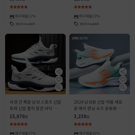
발 가벼운 달리기
발 남성 신발
재구매율
12%
재구매율
10%
판매개수
4,103
개
판매개수
4,035
개
국경 간 폭발 남성 스포츠 신발
2024 남성용 신발 여름 새로
토레 신발 플릭 팝콘 바닥 통기
운 메쉬 런닝 슈즈 운동화 통기
성 메쉬 캐주얼 운동화 헤어 세
성 충격 흡수 소프트 단독 학생
15,070
3,230
원
원
대
신발 남성용 경량 러닝 슈즈
재구매율
37%
재구매율
43%