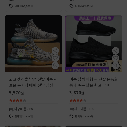
판매개수
3,501
개
판매개수
2,691
개
코코넛 신발 남성 신발 여름 새
여름 남성 비행 짠 신발 운동화
로운 통기성 메쉬 신발 남성용
봄과 여름 낮은 최고 발 메쉬
트렌디 한 모든 매치 플라잉 짠
원단 경량 통기성 캐주얼 스텝
5,570
3,830
원
원
스포츠 캐주얼 러닝 토레 신발
메쉬 신발
재구매율
60%
재구매율
30%
판매개수
2,629
개
판매개수
2,492
개