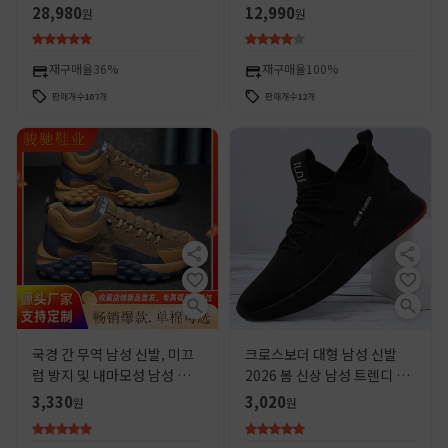
커플 운동화 봄 및 여름 통기성
캐주얼 스포츠 충격 흡수 러닝
28,980
12,990
원
원
충격 쿠션 캐주얼 신발
포레스트 검프 트렌디 신발
재구매율
36%
재구매율
100%
판매개수
107
개
판매개수
12
개
국경 간 무역 남성 신발, 미끄
크로스보더 대형 남성 신발
럼 방지 및 내마모성 남성 신
2026 봄 신상 남성 트렌디 스
발, 패셔너블한 운동화, 편안
포츠화 캐주얼 만능 해외 패션
3,330
3,020
원
원
한 러닝화, 대형 사이즈 캐주
런닝화
얼 남성 신발