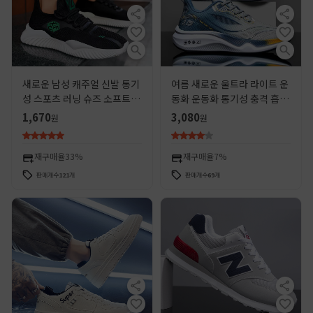
새로운 남성 캐주얼 신발 통기
여름 새로운 울트라 라이트 운
성 스포츠 러닝 슈즈 소프트 단
동화 운동화 통기성 충격 흡수
독 편안한 라이트급 플라잉 위
부드러운 바닥 학생 신발 가벼
1,670
3,080
원
원
빙 슈즈 슈퍼 저렴한 런닝 슈즈
운 달리기 남성 신발 머리카락
재구매율
33%
재구매율
7%
판매개수
121
개
판매개수
69
개