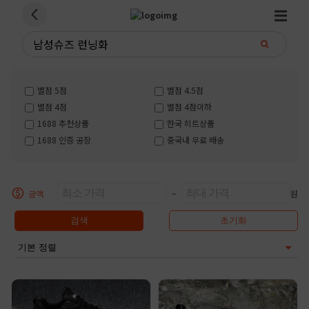
별점 5점
별점 4.5점
별점 4점
별점 4점이하
1688 추천상품
한국 히트상품
1688 인증 공장
중국내 무료 배송
금액
~
원