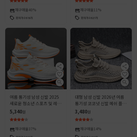
재구매율
40%
재구매율
11%
판매개수
578
개
판매개수
527
개
여름 통기성 남성 신발 2025
대형 남성 신발 2026년 여름
새로운 청소년 스포츠 및 레저
통기성 코코넛 신발 메쉬 플라
운동화 학생 경량 아빠 메쉬 유
이니트 캐주얼 스포츠 런닝화
5,340
3,480
원
원
행 신발
가볍고 다용도로 활용 가능한
메쉬 신발
재구매율
37%
재구매율
14%