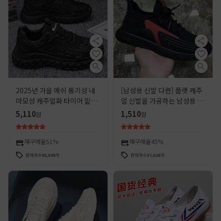
2025년 가을 메쉬 통기성 내
[남성용 신발 다콴] 플랫 캐주
마모성 캐주얼화 타이어 밑창
얼 신발을 가공하는 남성용 재
스포츠 러닝화 남성용 신발
고 신발 통기성 달리기 남성용
5,110
1,510
원
원
신발
재구매율
51%
재구매율
45%
판매개수
39,849
개
판매개수
37,626
개