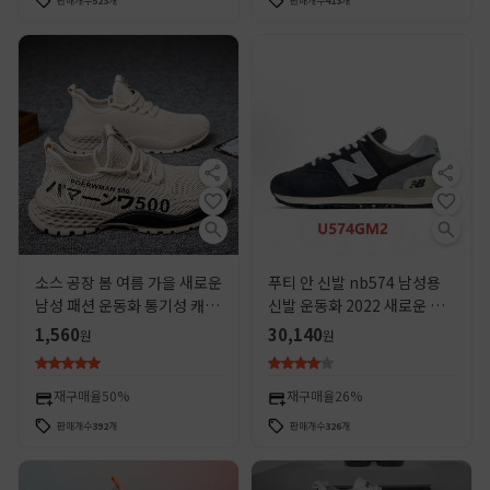
판매개수
523
개
판매개수
413
개
소스 공장 봄 여름 가을 새로운
푸티 안 신발 nb574 남성용
남성 패션 운동화 통기성 캐주
신발 운동화 2022 새로운 운
얼 신발 런닝 슈즈 스톨 공급
동화 가을 복고풍 nb 벚꽃 여
1,560
30,140
원
원
성 머리카락 세대
재구매율
50%
재구매율
26%
판매개수
392
개
판매개수
326
개