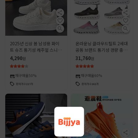
2025년 신상 봄 남성용 화이
온라운닝 클라우드틸트 2세대
트 슈즈 통기성 캐주얼 스니커
공동 브랜드 통기성 경량 충격
즈 스포츠 인싸 트렌드 슈즈 로
흡수 아웃도어 남녀공용 장거
4,290
31,760
원
원
우탑 런닝화
리 레저 운동화
재구매율
50%
재구매율
60%
판매개수
217
개
판매개수
161
개