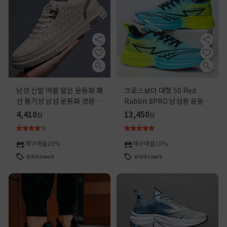
남성 신발 여름 얇은 운동화 패
크로스보더 대형 50 Red
션 통기성 남성 운동화 경량 올
Rabbit 8PRO 남성용 운동화
매치 학생 레이스 업 트렌디 신
확대 및 뚱뚱한 캐주얼 운동화
4,410
13,450
원
원
발 런닝 신발
49 학생 여행 신발 48
재구매율
28%
재구매율
18%
판매개수
609
개
판매개수
330
개