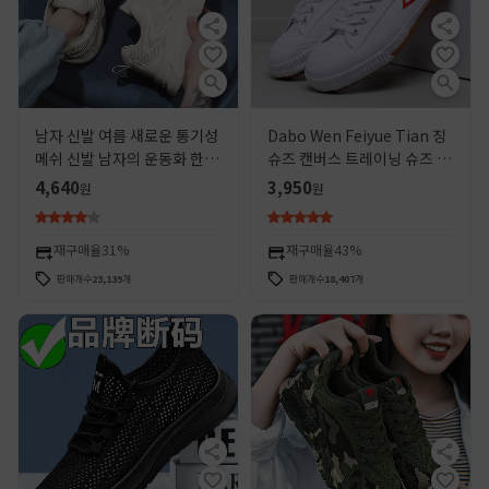
남자 신발 여름 새로운 통기성
Dabo Wen Feiyue Tian 징
메쉬 신발 남자의 운동화 한국
슈즈 캔버스 트레이닝 슈즈 운
식 모든 일치 흰색 신발 두께
동 신발 실행 흰색 운동화 체조
4,640
3,950
원
원
러닝 캐주얼 신발
신발 남성용 스포츠 시험 신발
재구매율
31%
재구매율
43%
판매개수
23,139
개
판매개수
18,407
개