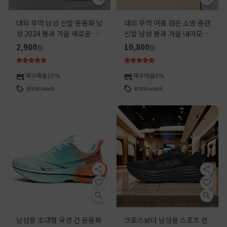
대외 무역 남성 신발 운동화 남
대외 무역 여름 검은 소방 훈련
성 2024 봄과 가을 새로운 레
신발 남성 봄과 가을 내마모성
이스 업 런닝 신발 패션 신발
부드러운 바닥 운동화 여성의
2,900
10,800
원
원
헤어 세대
여름 소방 신체 훈련 신발
재구매율
10%
재구매율
6%
판매개수
653
개
판매개수
638
개
남성용 초대형 국경 간 운동화
크로스보더 남성용 스포츠 런