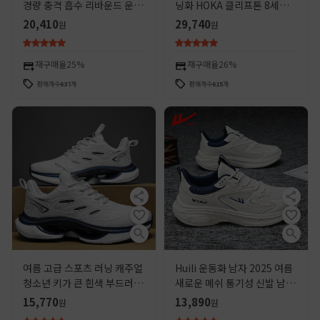
경량 충격 흡수 리바운드 운동
닝화 HOKA 클리프톤 8세대
화 상쾌한 통기성 메쉬 야외 조
커플용 통기성 등산화 클리프
20,410
29,740
원
원
깅 신발
톤 8세대
재구매율
25%
재구매율
26%
판매개수
637
개
판매개수
615
개
여름 고급 스포츠 러닝 캐주얼
Huili 운동화 남자 2025 여름
청소년 키가 큰 흰색 부드러운
새로운 메쉬 통기성 신발 남성
밑창 아빠 트렌디 신발을 위한
청소년 빛 달리기 스포츠 캐주
15,770
13,890
원
원
크로스보더 푸톈 남성 신발
얼 신발