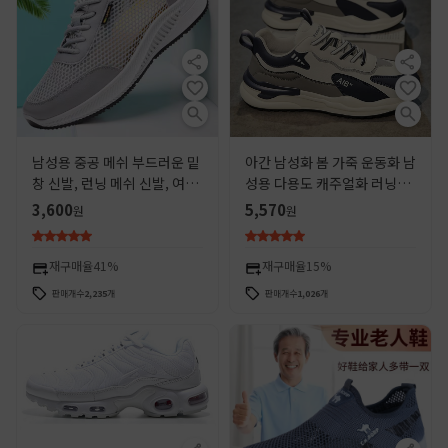
남성용 중공 메쉬 부드러운 밑
아간 남성화 봄 가죽 운동화 남
창 신발, 런닝 메쉬 신발, 여름
성용 다용도 캐주얼화 러닝화
남성 신발, 운동화, 통기성 메
미끄럼 방지 키높이 아빠풍 트
3,600
5,570
원
원
쉬 다용도 캐주얼 신발
렌디 슈즈 겨울
재구매율
41%
재구매율
15%
판매개수
2,235
개
판매개수
1,026
개