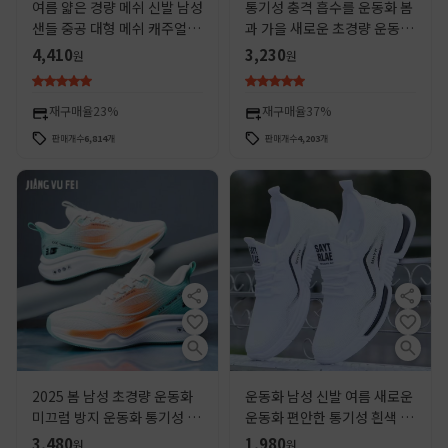
여름 얇은 경량 메쉬 신발 남성
통기성 충격 흡수를 운동화 봄
샌들 중공 대형 메쉬 캐주얼 러
과 가을 새로운 초경량 운동화
닝 운동화 메쉬 통기성 남성 신
세대 부드러운 바닥 학생 가벼
4,410
3,230
원
원
발
운 달리기 남성 신발
재구매율
23%
재구매율
37%
판매개수
6,814
개
판매개수
4,203
개
2025 봄 남성 초경량 운동화
운동화 남성 신발 여름 새로운
미끄럼 방지 운동화 통기성 충
운동화 편안한 통기성 흰색 신
격 흡수 부드러운 바닥 학생 신
발 비행 직조 통기성 캐주얼 신
3,480
1,980
원
원