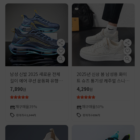
남성 신발 2025 새로운 전체
2025년 신상 봄 남성용 화이
길이 에어 쿠션 운동화 유행 미
트 슈즈 통기성 캐주얼 스니커
끄럼 방지 충격 흡수 캐주얼 스
즈 스포츠 인싸 트렌드 슈즈 로
7,890
4,290
원
원
포츠 신발 여름 아빠 유행 신발
우탑 런닝화
재구매율
39%
재구매율
50%
판매개수
2,044
개
판매개수
896
개