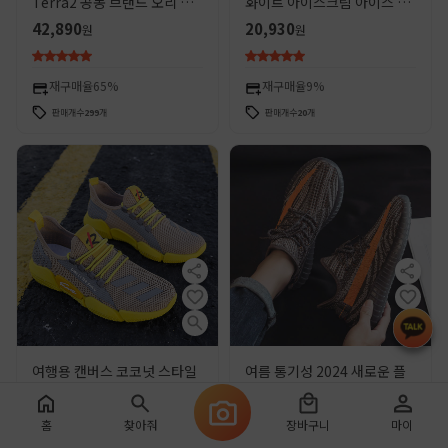
Terra2 공동 브랜드 오리 신
화이트 아이스크림 아이스 블
발 남성과 여성 복고풍 캐주얼
루 정품 공식 웹 사이트
42,890
20,930
원
원
신발 에어 쿠션 운동화
Putian 남성 및 여성 신발
Gypsophila 스포츠 러닝 슈
즈
재구매율
65%
재구매율
9%
판매개수
299
개
판매개수
20
개
여행용 캔버스 코코넛 스타일
여름 통기성 2024 새로운 플
신발, 플라이 니트 남성용 러
러스 사이즈 남성 신발 비행 짠
닝화, 2026년 여름 캐주얼 운
스포츠 캐주얼 메쉬 신발 메쉬
1,510
3,950
원
원
홈
찾아줘
장바구니
마이
동화, 남성용 스니커즈
러닝 남성용 코코넛 트렌디 신