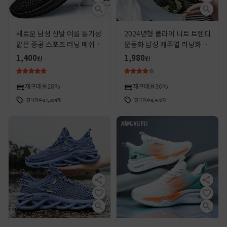
새로운 남성 신발 여름 통기성
2024년형 플라이 니트 트렌디
얇은 중공 스포츠 러닝 메쉬 신
운동화 남성 캐주얼 러닝화 봄
발 남성 메쉬 경량 블랙 메쉬
가을용 통기성 내마모성 커플
1,400
1,980
원
원
유행 신발
화 도매 트렌드 브랜드
재구매율
28%
재구매율
36%
판매개수
17,594
개
판매개수
8,479
개