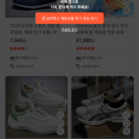
비쨔 앱으로
더욱 편하게 직구 하세요!
앱 설치하고 해외상품 특가 알림 받기
2026 남성용 스포츠 경량 캐
Onemix 놀이 충격 흡수 멋진
지금은 닫기
주얼화, 해외 인기 상품, 아웃
운동화 봄 새로운 전문 운동화
도어 스포츠 런닝화
스포츠 두꺼운 단독 충격 흡수
7,660
87,880
원
원
운동화 남성용 통기성
재구매율
21%
재구매율
16%
판매개수
157
개
판매개수
146
개