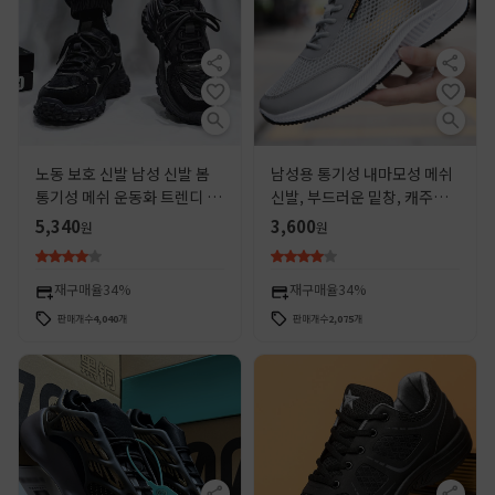
노동 보호 신발 남성 신발 봄
남성용 통기성 내마모성 메쉬
통기성 메쉬 운동화 트렌디 올
신발, 부드러운 밑창, 캐주얼
매치 두꺼운 밑창 비 슬립 캐주
하고 다용도, 학생용 러닝화,
5,340
3,600
원
원
얼 러닝 아빠 트렌디 신발
트렌디하고 편안한 운동화 도
매
재구매율
34%
재구매율
34%
판매개수
4,040
개
판매개수
2,075
개