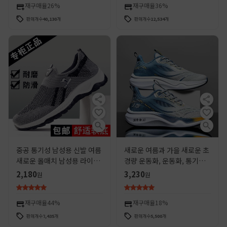
재구매율
26%
재구매율
36%
판매개수
40,130
개
판매개수
12,534
개
중공 통기성 남성용 신발 여름
새로운 여름과 가을 새로운 초
새로운 올매치 남성용 라이트
경량 운동화, 운동화, 통기성,
런닝 슈즈 슬립 온 메쉬 등산
충격 흡수, 부드러운 밑창 학
2,180
3,230
원
원
신발 도매
생 신발, 경량 운동화, 남성 신
발
재구매율
44%
재구매율
18%
판매개수
7,435
개
판매개수
5,500
개