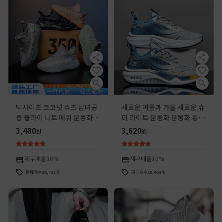
빅사이즈 코코넛 슈즈 남녀공
새로운 여름과 가을 새로운 슈
용 플라이 니트 메쉬 운동화 해
퍼 라이트 운동화 운동화 통기
외 공장 런닝화 다용도 기본 스
성 충격 흡수 부드러운 바닥 학
3,480
3,620
원
원
타일 재고 있음
생 신발 가벼운 운동화 남성 신
발
재구매율
38%
재구매율
10%
판매개수
28,731
개
판매개수
10,403
개