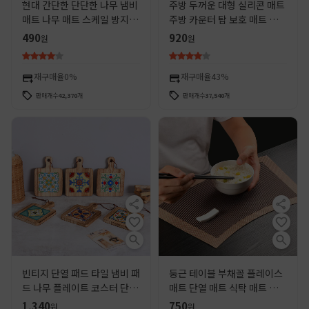
현대 간단한 단단한 나무 냄비
주방 두꺼운 대형 실리콘 매트
매트 나무 매트 스케일 방지 단
주방 카운터 탑 보호 매트 내열
열 매트 플레이스매트 코스터
성 미끄럼 방지 플레이스 크래
490
920
원
원
그릇 매트 접시 매트 식탁 매트
프트 매트 테이블 매트
재구매율
0%
재구매율
43%
판매개수
42,370
개
판매개수
37,540
개
빈티지 단열 패드 타일 냄비 패
둥근 테이블 부채꼴 플레이스
드 나무 플레이트 코스터 단단
매트 단열 매트 식탁 매트 화상
한 나무 식사 매트 수프 냄비
방지 호텔 서양 음식 매트 방수
1,340
750
원
원