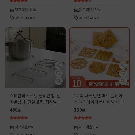
재구매율
10%
재구매율
35%
판매개수
3,345
개
판매개수
2,643
개
스테인리스 주방 냄비받침, 냄
10 팩 나무 단열 매트 플레이
비받침대, 단열매트, 접시받
스 크리에이티브 다이닝 테이
침, 식탁매트, 캐서롤받침, 수
블 매트 방열 매트 열 절연 미
480
350
원
원
납선반, 테이블매트, 테이블매
끄럼 방지 캐서롤 방화 매트 플
트
레이트 매트 코스터
재구매율
0%
재구매율
0%