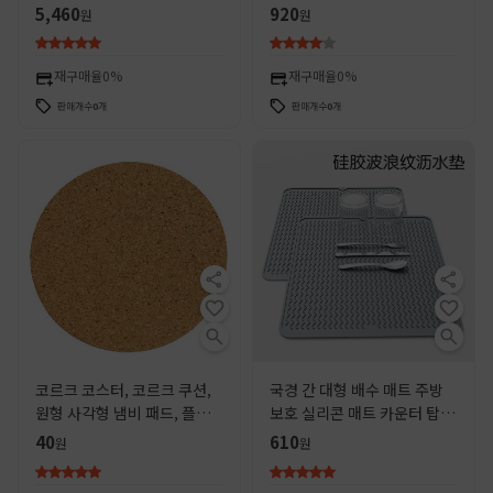
안티 스케일 매트 ZAKKA 식
그릇 매트 냄비 매트 식기 매트
5,460
920
원
원
기 크로스 보더 핫 세일
재구매율
0%
재구매율
0%
판매개수
0
개
판매개수
0
개
코르크 코스터, 코르크 쿠션,
국경 간 대형 배수 매트 주방
원형 사각형 냄비 패드, 플레
보호 실리콘 매트 카운터 탑 스
이스 매트, 세라믹 단열 패드,
토브 매트 방열 매트 방열 매트
40
610
원
원
인쇄 가능한 로고, 국경 간 제
접시 건조 매트
품