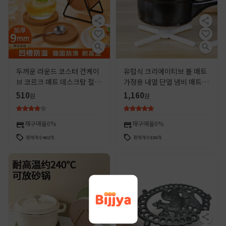
두꺼운 라운드 코스터 컨케이
유럽식 크리에이티브 볼 매트
브 코르크 매트 데스크탑 절연
가정용 내열 단열 냄비 매트 코
유리 머그잔 코르크 안티 스케
스터 주방 미끄럼 방지 접이식
510
1,160
원
원
일 코스터
원형 화상 방지 식당 매트
재구매율
0%
재구매율
0%
판매개수
402
개
판매개수
330
개