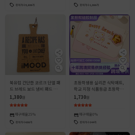
판매개수
5,686
개
판매개수
1,866
개
북유럽 간단한 코르크 단열 패
초등학생용 실리콘 식탁매트,
드 브레드 보드 냄비 패드 현대
학교 지정 식품등급 초등학생
영어 문자 높은 강제 스타일 음
어린이 점심매트, 단열매트
1,380
1,730
원
원
식 사진 소품
재구매율
25%
재구매율
0%
판매개수
686
개
판매개수
344
개