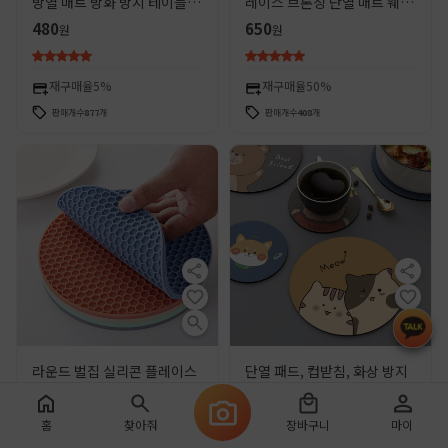
방열 매트 방화 방지 테이블 매
레이스 브론징 단열 매트 웨스
트 미끄럼 방지 오일 플레이트
턴 플레이스 매트 고급 장식 매
480
650
원
원
매트 고급 코스터 팟 보울 매트
트 가정용 플레이트 매트 보울
매트
재구매율
5%
재구매율
50%
판매개수
877
개
판매개수
408
개
라운드 벌집 실리콘 플레이스
단열 패드, 컵받침, 화상 방지
매트 스케일 방지 미끄럼 방지
식탁 매트, 실리콘 패드, 접시
매트 단열 냄비 매트 실리콘 테
매트, 심플한 포토 소품, 미끄
130
140
원
원
홈
찾아줘
장바구니
마이
이블 매트 쉬운 청소 고온 저항
럼 방지 패드, 컵받침