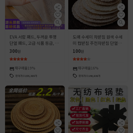
EVA 서랍 패드, 두꺼운 투명
도매 수세미 차받침 원색 수세
단열 패드, 고급 식품 등급, 심
미 컵받침 주전자받침 단열패
플한 신발장 패드, 오염 방지,
드 공장 직배송
300
100
원
원
방수, 방습 패드
재구매율
19%
재구매율
16%
판매개수
155,365
개
판매개수
140,636
개