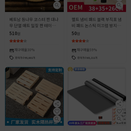
베트남 등나무 코스터 짠 대나
펠트 냄비 패드 블랙 부직포 냄
무 단열 매트 밀짚 짠 테이블
비 패드 논스틱 미끄럼 방지 단
매트 팟 매트 티 컵 플레이트
열 패드 보호 패드 6 클로 미끄
510
50
원
원
매트 매트 웨스턴 푸드 매트
럼 방지
재구매율
30%
재구매율
59%
판매개수
95,601
개
판매개수
65,211
개