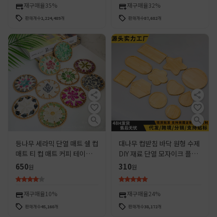
재구매율
35%
재구매율
32%
판매개수
1,224,489
개
판매개수
87,682
개
등나무 세라믹 단열 매트 쉘 컵
대나무 컵받침 바닥 원형 수제
매트 티 컵 매트 커피 테이블
DIY 재료 단열 모자이크 플레
손으로 짠 안티 스케일 쉘 매트
이스 매트 초등학생 식탁 고급
650
310
원
원
감기 방지
재구매율
10%
재구매율
24%
판매개수
45,160
개
판매개수
38,172
개