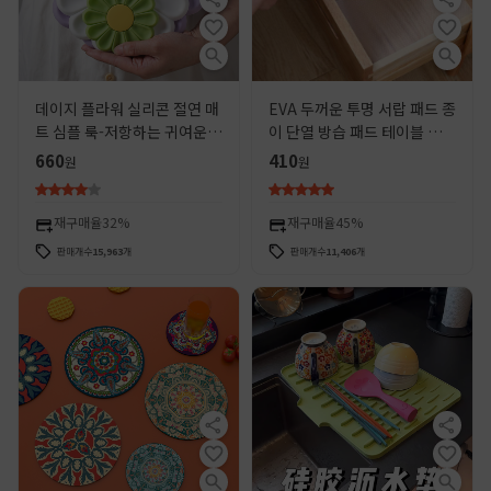
데이지 플라워 실리콘 절연 매
EVA 두꺼운 투명 서랍 패드 종
트 심플 룩-저항하는 귀여운
이 단열 방습 패드 테이블 패드
일본 스타일 실리콘 플레이스
옷장 캐비닛 패드 신발 캐비닛
660
410
원
원
매트 코스터 안티 핫 팟 매트
패드 주방 냉장고 패드
재구매율
32%
재구매율
45%
판매개수
15,963
개
판매개수
11,406
개