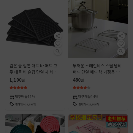
검은 물 절연 매트 바 매트 고
두꺼운 스테인레스 스틸 냄비
무 매트 비 슬립 단열 차 세트
패드 단열 패드 랙 가정용 주방
드레인 바 매트 코스터
식탁 플레이트 안티 온열 저항
1,100
480
원
원
하는 그릇 및 접시 패드 모래
냄비 패드
재구매율
11%
재구매율
14%
판매개수
19,593
개
판매개수
19,508
개