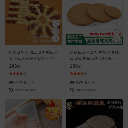
다림질 방지 매트 그릇 매트 단
라운드 코르크 컵 받침 냄비 매
열 매트 가정용 2 달러 상점 매
트 단열 패드 도매 10-19cm
트 주방 식탁 매트 대나무 매트
재고 할 수 로고
200
150
원
원
냄비 매트 코스터
재구매율
25%
재구매율
28%
판매개수
440,453
개
판매개수
210,589
개