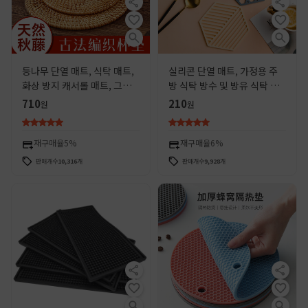
등나무 단열 매트, 식탁 매트,
실리콘 단열 매트, 가정용 주
화상 방지 캐서롤 매트, 그릇
방 식탁 방수 및 방유 식탁 매
매트, 디너 접시 매트, 내열 차
트, 고온 방지 컵 매트, 두꺼운
710
210
원
원
코스터, 다도 코스터
화상 방지 매트, 테이블 매트
재구매율
5%
재구매율
6%
판매개수
10,316
개
판매개수
9,928
개