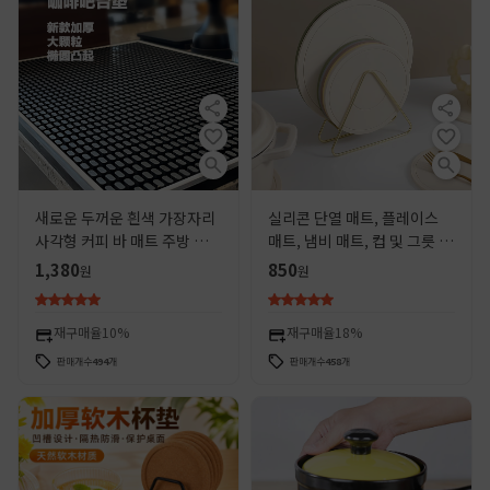
새로운 두꺼운 흰색 가장자리
실리콘 단열 매트, 플레이스
사각형 커피 바 매트 주방 배수
매트, 냄비 매트, 컵 및 그릇 매
매트 PVC 절연 미끄럼 방지 매
트, 접시 접시, 캐서롤, 화상 방
1,380
850
원
원
트 바 밀크 티
지 식탁 매트, 가정용 고온 방
지
재구매율
10%
재구매율
18%
판매개수
494
개
판매개수
458
개