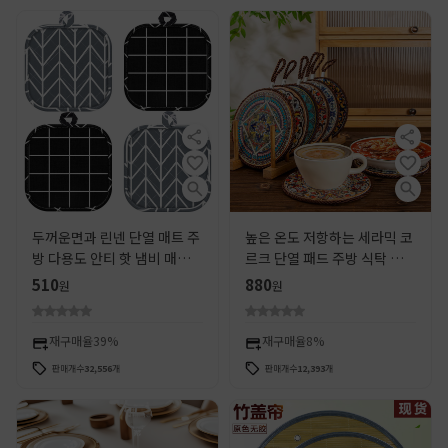
두꺼운면과 린넨 단열 매트 주
높은 온도 저항하는 세라믹 코
방 다용도 안티 핫 냄비 매트
르크 단열 패드 주방 식탁 패드
패브릭 단열 냄비 매트 북유럽
반대로 끓는 모래 냄비 패드 패
510
880
원
원
스타일 식당 매트 재고 도매
드 패드 그릇 패드 코스터 냄비
패드
재구매율
39%
재구매율
8%
판매개수
32,556
개
판매개수
12,393
개