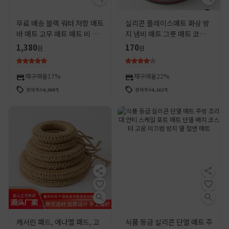
무료 배송 블랙 워터 저항 매트
실리콘 플레이스매트 화상 방
바 매트 고무 매트 매트 비 슬
지 냄비 매트 그릇 매트 코스터
립 단열 차 세트 드레인 바 매
플레이스매트 가정용 식탁 내
1,380
170
원
원
트 코스터
열 매트
재구매율
17%
재구매율
22%
판매개수
6,368
개
판매개수
6,162
개
캐서린 패드, 에나멜 패드, 고
식품 등급 실리콘 단열 매트 주