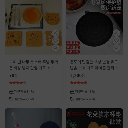
속이 빈 나무 코스터 주방 두꺼
온도에 민감한 색상 변경 유도
운 화상 방지 단열 매트 식당
밥솥 보호 매트 아마존 안티 오
매트 미끄럼 방지 냄비 매트 그
일 미끄럼 유도 밥솥 절연 유리
70
1,200
원
원
릇 매트 플레이트 매트
섬유 매트 재고
재구매율
14%
재구매율
41%
판매개수
63,122
개
판매개수
26,880
개