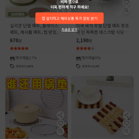
비쨔 앱으로
더욱 편하게 직구 하세요!
앱 설치하고 해외상품 특가 알림 받기
실리콘 단열 매트, 플레이스
미국 국가 주철 단열 매트 창조
지금은 닫기
매트, 캐서롤 매트, 컵 받침, 그
적 인 독특한 데스크탑 식당 매
릇 매트, 접시 접시, 내열 식탁
트 냄비 매트 코스터 ZAKKA
670
2,190
원
원
매트, 가정용 고온 방지 매트
식기
재구매율
17%
재구매율
0%
판매개수
298
개
판매개수
114
개