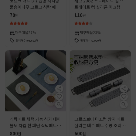
코르크 매트 DIY 원형 사각형
재고 20oz 스트레이트 컵 스
물송이나무 코르크 식탁 매트
트레이트 컵 실리콘 미끄럼 방
냄비 매트 단열 매트 컵 매트
지 매트 강한 자체 접착 스테인
70
110
원
원
맞춤형 코르크 컵 매트
레스 스틸 보온병 컵 티 컵 절
연 코스터
재구매율
27%
재구매율
23%
판매개수
409,622
개
판매개수
72,920
개
식탁매트 세탁 가능 식기 테이
크로스보더 미끄럼 방지 매트
블보 차컵 천 패턴 식탁매트 사
실리콘 배수 매트 주방 조리대
각형 단열매트 고급스러운 서
단열 매트 식기 컵받침 커피 바
800
600
원
원