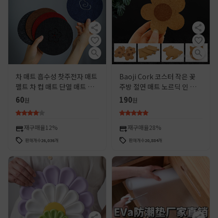
차 매트 흡수성 찻주전자 매트
Baoji Cork 코스터 작은 꽃
펠트 차 컵 매트 단열 매트 쿵
주방 절연 매트 노르딕 인 다이
푸 차 세트 다도 찻잔 가스켓
닝 매트 다이닝 테이블 매트 매
60
190
원
원
부직포
트 매트 크리에이티브 볼 매트
재구매율
12%
재구매율
28%
판매개수
26,036
개
판매개수
20,884
개