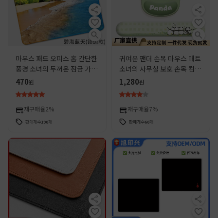
마우스 패드 오피스 홈 간단한
귀여운 팬더 손목 마우스 매트
풍경 소녀의 두꺼운 잠금 가장
소녀의 사무실 보호 손목 컴퓨
자리 미끄럼 방지 손목 패드 컴
터 키보드 매트 고무 메모리 폼
470
1,280
원
원
퓨터 테이블 매트 스몰 사이즈
핸드 랙
매트
재구매율
2%
재구매율
7%
판매개수
190
개
판매개수
60
개