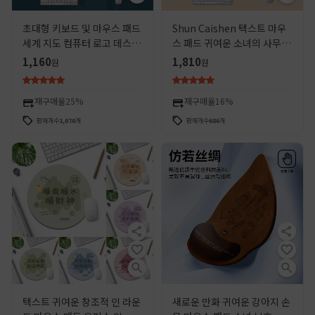
초대형 키보드 및 마우스 패드
Shun Caishen 텍스트 마우
세계 지도 컴퓨터 로고 데스크
스 패드 귀여운 소녀의 사무실
패드 두꺼운 가장자리 데스크
책상 매트 큰 자물쇠 가장자리
1,160
1,810
원
원
패드 마우스 패드
노트북 컴퓨터 키보드 패드 비
슬립
재구매율
25%
재구매율
16%
판매개수
1,070
개
판매개수
686
개
텍스트 귀여운 창조적 인 라운
새로운 만화 귀여운 강아지 손