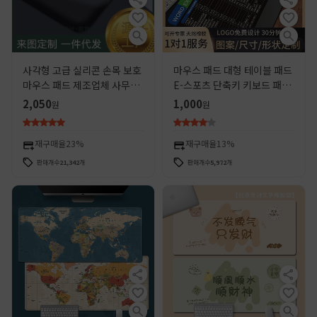
사각형 고급 실리콘 손목 보호
마우스 패드 대형 테이블 패드
마우스 패드 제조업체 사무용
E-스포츠 단축키 키보드 패드
키보드 손목 받침대 손목 보호
두꺼운 잠금 가장자리 키보드
2,050
1,000
원
원
대 손목 패드 손목 보호
패드 쉐이크 톤 같은 스타일 크
리에이티브 방수 기업
재구매율
23%
재구매율
13%
판매개수
21,342
개
판매개수
5,972
개