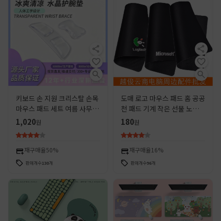
키보드 손 지원 크리스탈 손목
도매 로고 마우스 패드 홈 공공
마우스 패드 세트 여름 사무실
천 패드 기계 작은 선물 노트북
필수 아티팩트 쿨 공장 도매
데스크톱 컴퓨터 마우스 패드
1,020
180
원
원
재구매율
50%
재구매율
16%
판매개수
130
개
판매개수
96
개