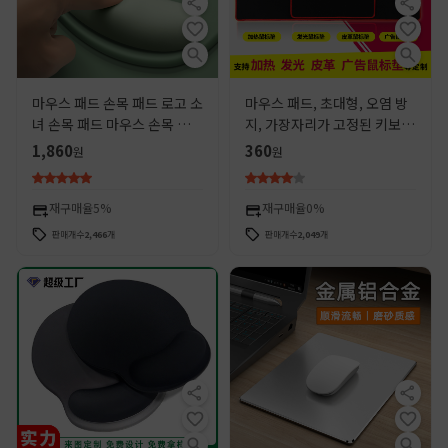
마우스 패드 손목 패드 로고 소
마우스 패드, 초대형, 오염 방
녀 손목 패드 마우스 손목 지원
지, 가장자리가 고정된 키보드
컴퓨터 사무실 실리콘 패드 패
패드, 미끄럼 방지, 게임용, 가
1,860
360
원
원
턴 도매
정용, 사무실 책상 패드, 선물
용, 도매, 무료 배송
재구매율
5%
재구매율
0%
판매개수
2,466
개
판매개수
2,049
개