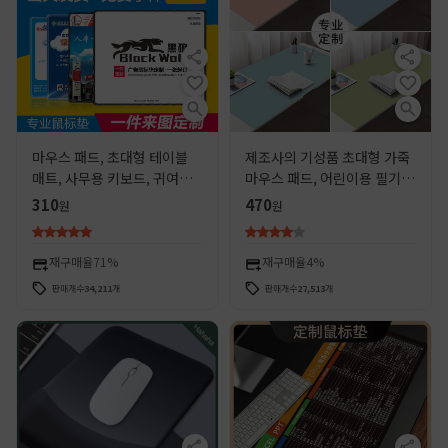
마우스 패드, 초대형 테이블
제조사의 기성품 초대형 가죽
매트, 사무용 키보드, 귀여운
마우스 패드, 어린이용 필기
소형 게임용, 사진으로 맞춤
패드, 방수 및 두꺼운 미끄럼
310
470
원
원
제작 가능한 마우스 패드
방지 키보드 책상 매트
재구매율
71%
재구매율
4%
판매개수
34,211
개
판매개수
27,513
개