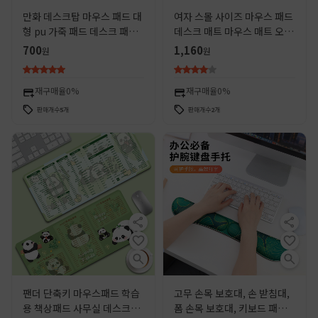
만화 데스크탑 마우스 패드 대
여자 스몰 사이즈 마우스 패드
형 pu 가죽 패드 데스크 패드
데스크 매트 마우스 매트 오피
사무실 용품 귀여운 창조적 인
스 필수 높은 컬러 값 품질 모
700
1,160
원
원
학생 컴퓨터 책상 도매
든 매치 컴퓨터 마우스 패드
재구매율
0%
재구매율
0%
판매개수
5
개
판매개수
2
개
팬더 단축키 마우스패드 학습
고무 손목 보호대, 손 받침대,
용 책상패드 사무실 데스크탑
폼 손목 보호대, 키보드 패드,