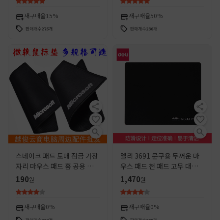
드
재구매율
15%
재구매율
50%
판매개수
275
개
판매개수
236
개
스네이크 패드 도매 잠금 가장
델리 3691 문구용 두꺼운 마
자리 마우스 패드 홈 공용 천
우스 패드 천 패드 고무 대형
패드 기계 소형 선물 마우스 패
소형 사무실 학습 게임용 마우
190
1,470
원
원
드 테이블 패드
스 패드
재구매율
0%
재구매율
0%