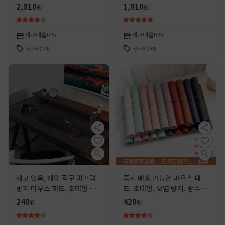
확장패드 컴퓨터 키보드 사무
홈 오피스 입체 손목 패드, 피
2,810
1,910
원
원
용품
부 친화적이고 통기성이 뛰어
난 오피스 유물
재구매율
0%
재구매율
0%
판매개수
1
개
판매개수
0
개
재고 있음, 해외 직구 미끄럼
즉시 배송 가능한 마우스 패
방지 마우스 패드, 초대형 플
드, 초대형, 오염 방지, 방수,
라스틱 펠트 테이블 매트, 게
가죽, 컴퓨터 데스크탑, 사무
240
420
원
원
이밍 테이블 패드, 학생용 컴
실 책상 패드, 단색 패드, 책상
퓨터 키보드
매트, 맞춤 제작 가능