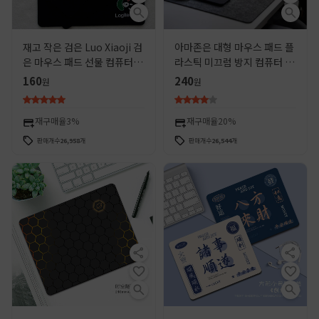
재고 작은 검은 Luo Xiaoji 검
아마존은 대형 마우스 패드 플
은 마우스 패드 선물 컴퓨터 마
라스틱 미끄럼 방지 컴퓨터 키
우스 패드 크로스 보더 스몰 사
보드 게임 테이블 매트 학생 책
160
240
원
원
이즈 큰 숫자
상 매트 테이블을 느꼈다
재구매율
3%
재구매율
20%
판매개수
26,958
개
판매개수
26,544
개