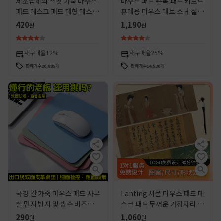
제조업체의 스팟 가죽 마우스
마우스 패드 손목 패드 키보드
패드 데스크 패드 대형 데스크
휴대용 마우스 매트 소녀 실리
패드 방수 노워시 사무실 컴퓨
콘 손목 고정 사무실 좋은 컴퓨
420
1,190
원
원
터 데스크 패드 맞춤형 로고
터 액세서리 남성
재구매율
12%
재구매율
25%
판매개수
20,885
개
판매개수
14,530
개
국경 간 가죽 마우스 패드 사무
Lanting 서문 마우스 패드 데
실 먼지 방지 및 방수 비즈니스
스크 패드 두꺼운 가장자리 키
가죽 노트북 키보드 패드 컴퓨
보드 패드 서예 쓰기 패드 중국
290
1,060
원
원