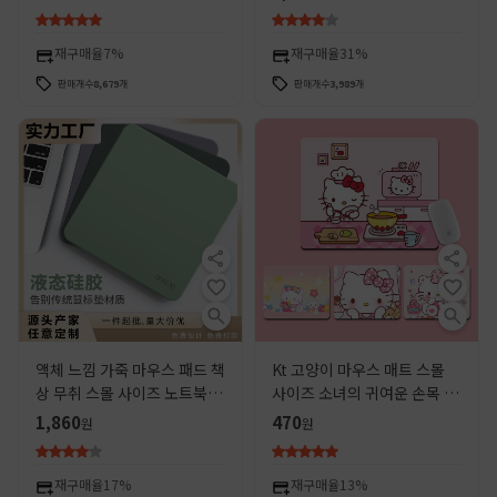
터 책상 패드 도매
스타일 시 그림 펠트 패드
재구매율
7%
재구매율
31%
판매개수
8,679
개
판매개수
3,989
개
액체 느낌 가죽 마우스 패드 책
Kt 고양이 마우스 매트 스몰
상 무취 스몰 사이즈 노트북 손
사이즈 소녀의 귀여운 손목 보
목 밴드 마우스 패드 도매
호 미끄럼 방지 쿠션 사무실 두
1,860
470
원
원
꺼운 컴퓨터 책 책상 매트
재구매율
17%
재구매율
13%