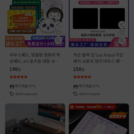
마우스패드, 맞춤형 컴퓨터 책
작은 블랙 칩 Luo Xiaoji 작은
상패드, e스포츠용 대형 사무
배치 사용자 정의 마우스 패드
실 게임용 먼지방지 귀여운 키
선물 컴퓨터 마우스 패드 크로
190
150
원
원
보드패드, 사진으로 맞춤 제작
스 국경 독점
재구매율
39%
재구매율
30%
판매개수
184,120
개
판매개수
73,615
개