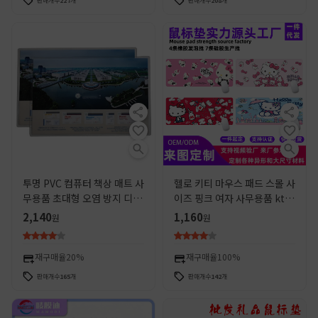
판매개수
227
개
판매개수
208
개
투명 PVC 컴퓨터 책상 매트 사
헬로 키티 마우스 패드 스몰 사
무용품 초대형 오염 방지 디지
이즈 핑크 여자 사무용품 kt
털 인쇄 맞춤형 키보드 매트
미끄럼 방지 패드 헬로 키티 고
2,140
1,160
원
원
양이 컴퓨터 패드
재구매율
20%
재구매율
100%
판매개수
165
개
판매개수
142
개