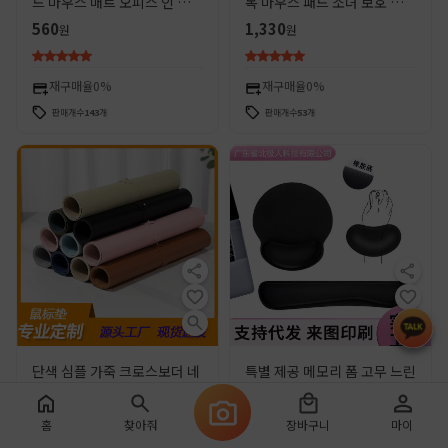
드 마우스 매트 오피스 인 컴퓨
목 마우스 패드 소녀 보호 손목
터 라운드 테이블 매트 열 절연
받침대 통합 컴퓨터 키보드 패
560
1,330
원
원
창조적 인 손목 연구 테이블
드 사무실
재구매율
0%
재구매율
0%
판매개수
143
개
판매개수
53
개
단색 심플 가죽 크로스보더 네
특별 제공 메모리 폼 고무 느린
일아트 매트 광고용 마우스 패
리바운드 손목 마우스 패드 손
드 컴퓨터 노트북 사무용 게임
목 패드 키보드 홀더 손 받침대
230
610
원
원
홈
찾아줘
장바구니
마이
용 마우스 패드 맞춤 제작
사무실 마우스 패드 대형