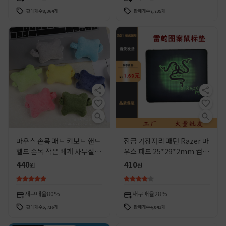
판매개수
8,364
개
판매개수
7,735
개
마우스 손목 패드 키보드 핸드
잠금 가장자리 패턴 Razer 마
헬드 손목 작은 베개 사무실 작
우스 패드 25*29*2mm 컴퓨
업자 키보드 착용 방지 사무실
터 사무실 게임 마우스 패드 인
440
410
원
원
손목 아티팩트 입력
터넷 카페
재구매율
80%
재구매율
28%
판매개수
5,716
개
판매개수
4,043
개