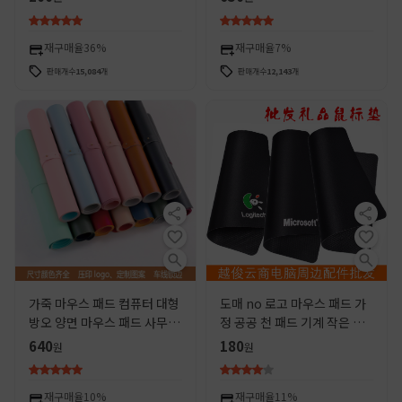
드에 적합한 제조 업체 판매
인 미끄럼 방지 테이블 매트
재구매율
36%
재구매율
7%
판매개수
15,084
개
판매개수
12,143
개
가죽 마우스 패드 컴퓨터 대형
도매 no 로고 마우스 패드 가
방오 양면 마우스 패드 사무실
정 공공 천 패드 기계 작은 선
책상 패드 글쓰기 키보드 패드
물 노트북 데스크탑 컴퓨터 마
640
180
원
원
책상 패드 맞춤 제작
우스 패드
재구매율
10%
재구매율
11%