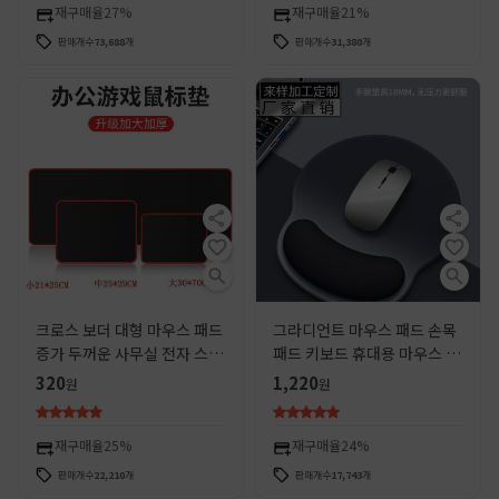
재구매율
27%
재구매율
21%
판매개수
73,688
개
판매개수
31,380
개
크로스 보더 대형 마우스 패드
그라디언트 마우스 패드 손목
증가 두꺼운 사무실 전자 스포
패드 키보드 휴대용 마우스 패
츠 게임 모든 검은 색과 빨간색
드 어린이 휴대용 손목 사무실
320
1,220
원
원
잠금 가장자리 컴퓨터 데스크
좋은 컴퓨터
탑 패드
재구매율
25%
재구매율
24%
판매개수
22,210
개
판매개수
17,743
개