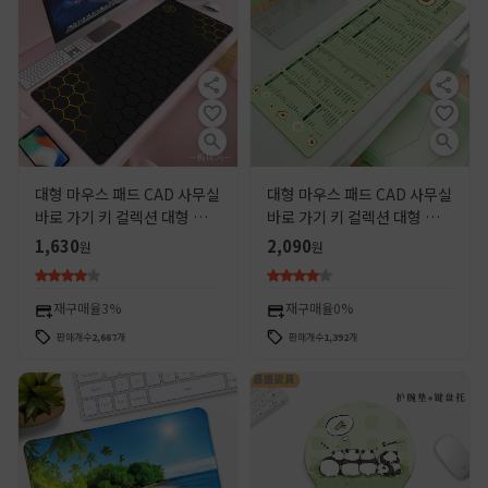
대형 마우스 패드 CAD 사무실
대형 마우스 패드 CAD 사무실
바로 가기 키 컬렉션 대형 데스
바로 가기 키 컬렉션 대형 데스
크탑 ps 컴퓨터 책상 매트 소
크탑 ps 컴퓨터 책상 매트 소
1,630
2,090
원
원
년과 소녀 키보드 매트
년과 소녀 키보드 매트
재구매율
3%
재구매율
0%
판매개수
2,667
개
판매개수
1,392
개