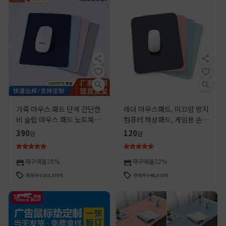
가죽 마우스 패드 단색 간단한
레더 마우스패드, 미끄럼 방지
비 슬립 마우스 패드 노트북 컴
컴퓨터 책상패드, 게임용 손목
퓨터 사무실 책상 매트 게임 패
보호대, 심플 패드, 사진으로
390
120
원
원
턴 로고
로고 맞춤 제작 가능
재구매율
28%
재구매율
22%
판매개수
153,373
개
판매개수
48,573
개