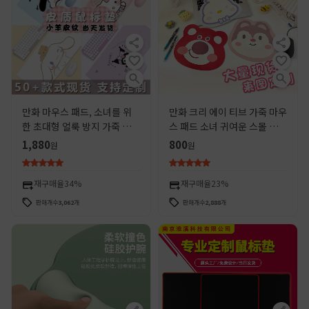
만화 마우스 패드, 소녀를 위
만화 크리 에이 티브 가죽 마우
한 초대형 얼룩 방지 가죽 패
스 패드 소녀 귀여운 스몰 사이
드, 귀여운 책상 패드, 사무용
즈 패드 미끄럼 방지 성격 컴퓨
1,880
800
원
원
품, 문화 및 창의적 학생 컴퓨
터 테이블 매트 사무 용품 도매
터 패드
재구매율
34%
재구매율
23%
판매개수
3,062
개
판매개수
2,888
개