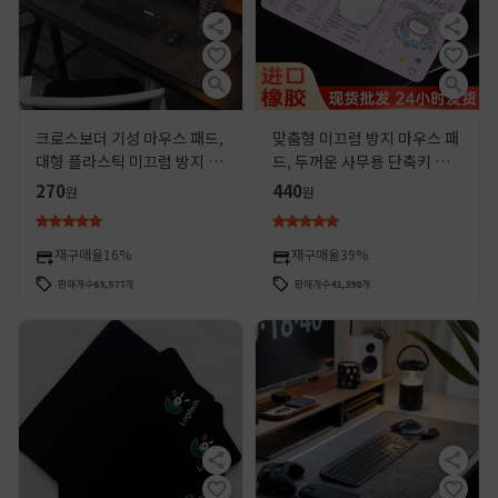
크로스보더 기성 마우스 패드,
맞춤형 미끄럼 방지 마우스 패
대형 플라스틱 미끄럼 방지 펠
드, 두꺼운 사무용 단축키 키
트 테이블, e스포츠 게임용 책
보드 컴퓨터 책상 패드, 로고
270
440
원
원
상 패드, 학생용 컴퓨터 키보
가 있는 초대형 책상 패드 도매
드
재구매율
16%
재구매율
39%
판매개수
63,577
개
판매개수
41,398
개