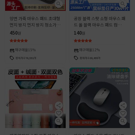
양면 가죽 마우스 패드 초대형
공장 블랙 스팟 소형 마우스 패
먼지 방지 먼지 방지 청소가 쉬
드 올 블랙 마우스 패드 컴퓨터
운 노트북 사무실 게임 책상 패
패드 데스크탑 패드 소형 마우
450
140
원
원
드 키보드 패드
스 패드 선물 패드
재구매율
15%
재구매율
12%
판매개수
70,591
개
판매개수
38,495
개