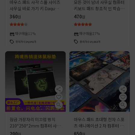
마우스 패드 사각 스몰 사이즈
모든 것이 남녀 사무실 컴퓨터
사무실 바로 가기 키 Daquan
키보드 패드 창조적 인 학습 테
게임 귀여운 소녀 두꺼운 테이
이블 패드를 위해 부드럽게 개
360
470
원
원
블 패드 고무 패드 키보드 패드
인화 된 텍스트 마우스 패드 스
몰 사이즈
재구매율
11%
재구매율
27%
판매개수
24,041
개
판매개수
19,663
개
잠금 가장자리 미끄럼 방지
마우스 패드 초대형 전자 스포
210*250*2mm 컴퓨터 사무
츠 애니메이션 2 차 컴퓨터 키
실 전자 게임 두꺼운 마우스 패
보드 소년 소녀 사무실 창조적
200
650
원
원