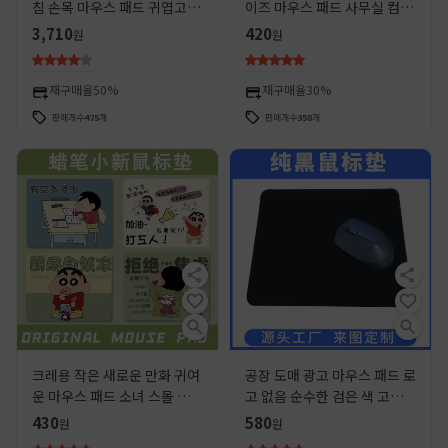
침 손목 마우스 패드 귀엽고 편
이즈 마우스 패드 사무실 컴퓨
안한 손바닥 휴식 손목 휴식 사
터 키보드 패드 만화 귀여운 팬
3,710
420
원
원
무실 손목 패드
더 두꺼운 잠금 가장자리 손목
패드
재구매율
50%
재구매율
30%
판매개수
475
개
판매개수
358
개
크레용 작은 새로운 만화 귀여
공장 도매 광고 마우스 패드 로
운 마우스 패드 소녀 스몰 사이
고 없음 순수한 검은 색 고무
즈 사무실 테이블 패드 컴퓨터
패드 선물 도매 사무용품 게임
430
580
원
원
키보드 패드 스타일 테이블 패
패드