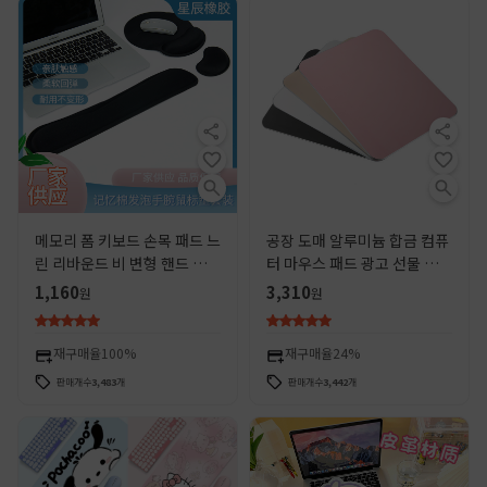
메모리 폼 키보드 손목 패드 느
공장 도매 알루미늄 합금 컴퓨
린 리바운드 비 변형 핸드 패드
터 마우스 패드 광고 선물 사무
손 미끄럼 손 베개 단색 비즈니
실 인쇄 가능 로고 데스크탑 금
1,160
3,310
원
원
스 사무 용품
속 마우스 패드
재구매율
100%
재구매율
24%
판매개수
3,483
개
판매개수
3,442
개