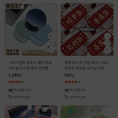
그라디언트 마우스 패드 여자
매일 버스트 단일 마우스 패드
사무실 미끄럼 방지 간단한 마
풍부한 풍부한 사무실 책상 패
우스 손목 패드 컴퓨터 실리콘
드 텍스트 창조적 인 국가 조수
1,860
900
원
원
단색 마우스 패드 도매
빨간 노트북 컴퓨터 사용자 정
의
재구매율
19%
재구매율
3%
판매개수
7,868
개
판매개수
5,193
개