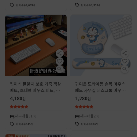
판매개수
2,035
개
판매개수
1,575
개
접이식 팔꿈치 보호 가죽 책상
귀여운 도라에몽 손목 마우스
매트, 초대형 마우스 패드, 학
패드 사무실 데스크톱 마우스
습용 책상 매트, 컴퓨터 책상
미끄럼 방지 패드 키보드 핸드
4,180
1,280
원
원
매트, 가죽 책상 매트
헬드 소녀
재구매율
31%
재구매율
2%
판매개수
745
개
판매개수
284
개