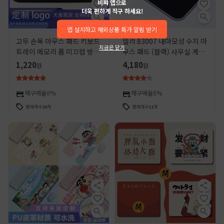
비쨔 앱으로
더욱 편하게 직구 하세요!
앱 설치하고 해외상품 특가 알림 받기
고무 손목 마우스 패드 키보드
델리 83007 내마모성 수지 마
지금은 닫기
트레이 메모리 폼 미끄럼 방지
우스 패드 (블랙) 사무실 게임
손목 보호대 홈 오피스 용품 키
유니버설 오피스 용품
1,220
4,180
원
원
보드 트레이 공장 도매
300*220mm
재구매율
0%
재구매율
0%
판매개수
20
개
판매개수
11
개