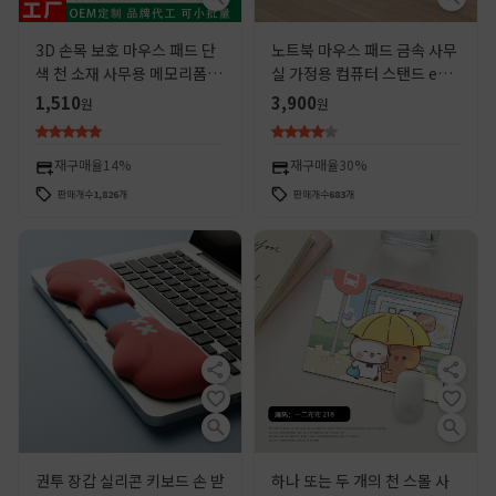
3D 손목 보호 마우스 패드 단
노트북 마우스 패드 금속 사무
색 천 소재 사무용 메모리폼 손
실 가정용 컴퓨터 스탠드 e스
목 받침대 마우스 키보드 손목
포츠 게임 테이블 패드 인스 스
1,510
3,900
원
원
보호 패드
타일 창의적인 선물
재구매율
14%
재구매율
30%
판매개수
1,826
개
판매개수
683
개
권투 장갑 실리콘 키보드 손 받
하나 또는 두 개의 천 스몰 사