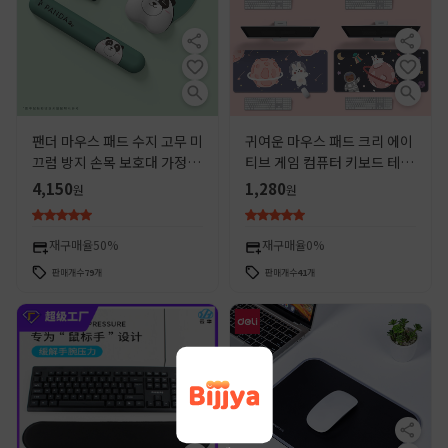
팬더 마우스 패드 수지 고무 미
귀여운 마우스 패드 크리 에이
끄럼 방지 손목 보호대 가정용
티브 게임 컴퓨터 키보드 테이
사무용품 게임 학생용 초대형
블 매트 여자 마우스 패드 침실
4,150
1,280
원
원
손베개 키보드
사무용품에 적합
재구매율
50%
재구매율
0%
판매개수
79
개
판매개수
41
개