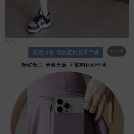
\ \ \ \ \
번역하기