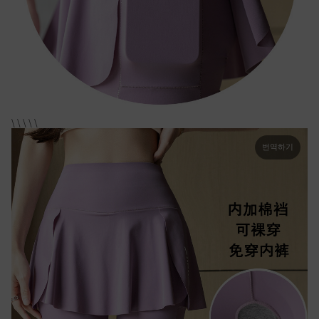
\ \ \ \ \
번역하기