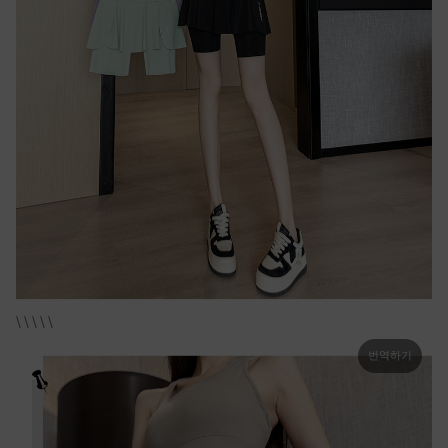
\ \ \ \ \
번역하기