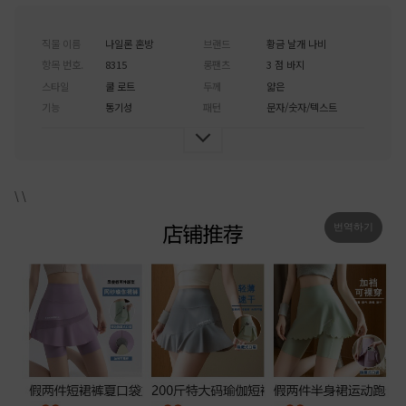
직물 이름
나일론 혼방
브랜드
황금 날개 나비
항목 번호.
8315
롱팬츠
3 점 바지
스타일
쿨 로트
두께
얇은
기능
통기성
패턴
문자/숫자/텍스트
\
\
번역하기