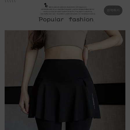
\ \ \ \ \
번역하기