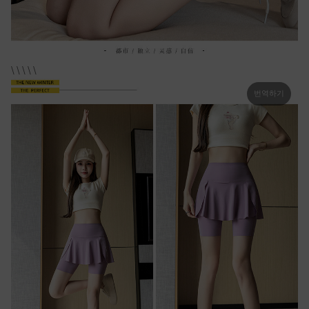
\ \ \ \ \
번역하기