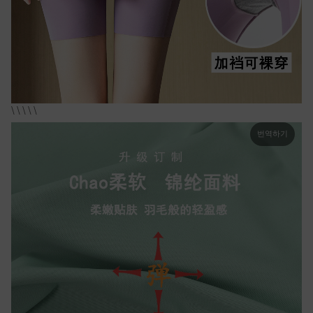
\ \ \ \ \
번역하기