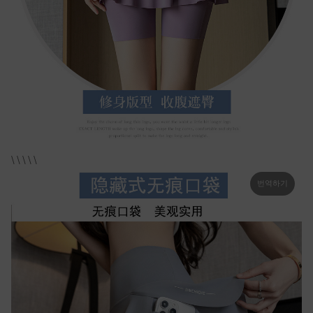
\ \ \ \ \
번역하기