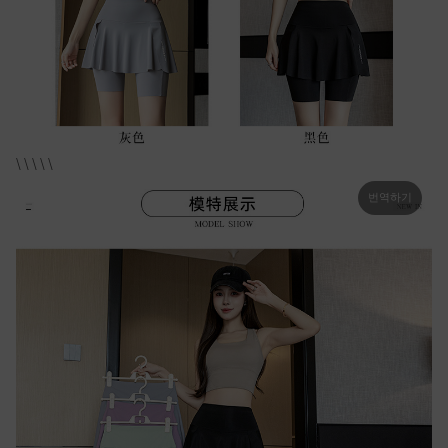
\ \ \ \ \
번역하기