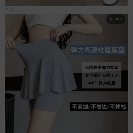
\ \ \ \ \
번역하기