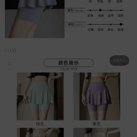
\ \ \ \ \
번역하기