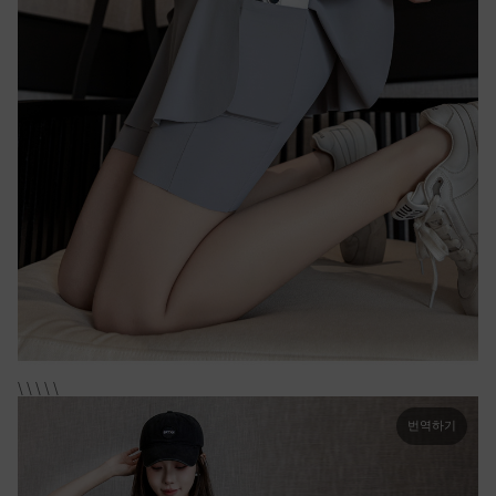
\ \ \ \ \
번역하기