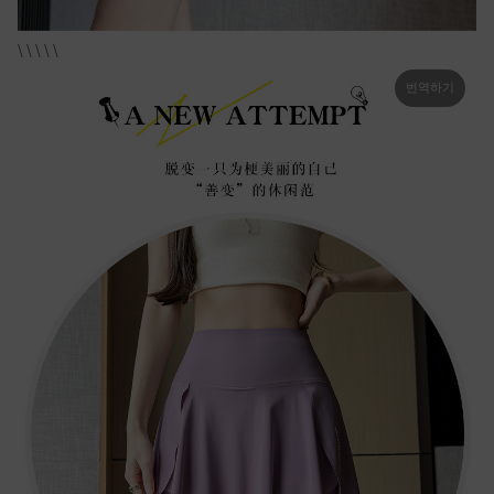
\ \ \ \ \
번역하기