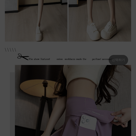
\ \ \ \ \
번역하기