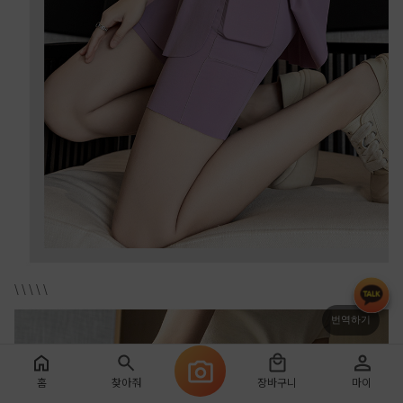
\ \ \ \ \
번역하기
홈
찾아줘
장바구니
마이