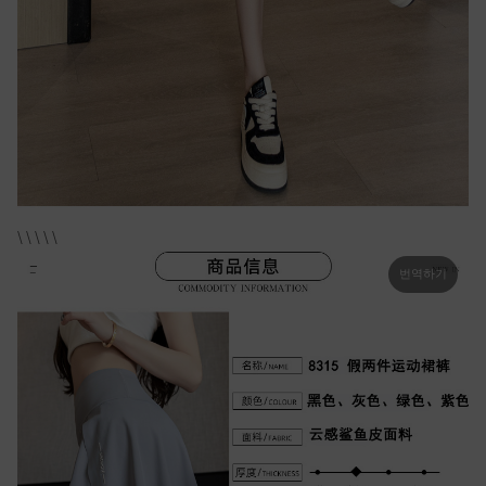
\ \ \ \ \
번역하기