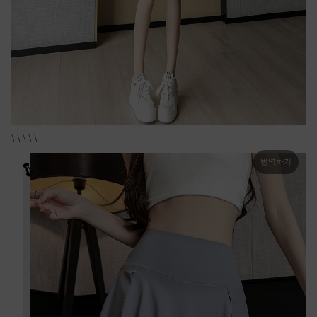
\ \ \ \ \
번역하기