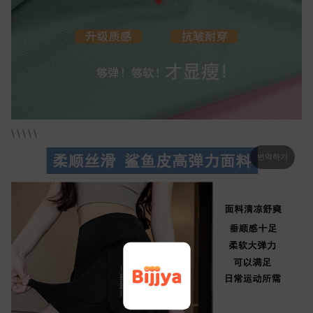
\ \ \ \ \
번역하기