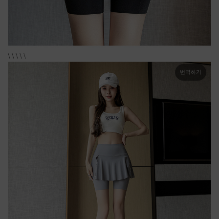
\ \ \ \ \
번역하기