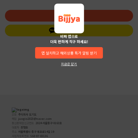
로그인
카카오 로그인
비쨔 앱으로
더욱 편하게 직구 하세요!
앱 설치하고 해외상품 특가 알림 받기
지금은 닫기
상호
주식회사 오기오
메일
juogio2023@naver.com
통신판매업신고번호
2024-서울중구-0163호
대표자
장청호
주소
서울특별시 중구 동호로14길 19
사업자등록번호
560-87-03136